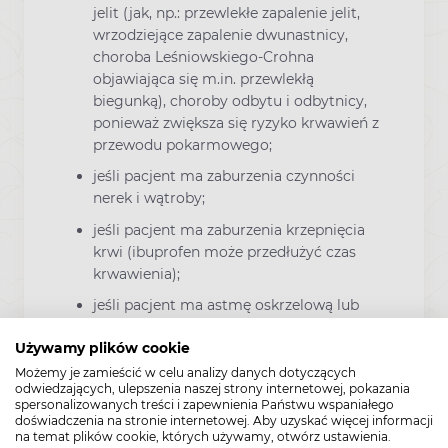
jelit (jak, np.: przewlekłe zapalenie jelit,
wrzodziejące zapalenie dwunastnicy,
choroba Leśniowskiego-Crohna
objawiająca się m.in. przewlekłą
biegunką), choroby odbytu i odbytnicy,
ponieważ zwiększa się ryzyko krwawień z
przewodu pokarmowego;
jeśli pacjent ma zaburzenia czynności
nerek i wątroby;
jeśli pacjent ma zaburzenia krzepnięcia
krwi (ibuprofen może przedłużyć czas
krwawienia);
jeśli pacjent ma astmę oskrzelową lub
alergię (występująca aktualnie lub w
przeszłości), ponieważ po przyjęciu leku
Używamy plików cookie
może wystąpić skurcz oskrzeli;
Możemy je zamieścić w celu analizy danych dotyczących
odwiedzających, ulepszenia naszej strony internetowej, pokazania
jeśli pacjent przyjmuje dodatkowo inne
spersonalizowanych treści i zapewnienia Państwu wspaniałego
doświadczenia na stronie internetowej. Aby uzyskać więcej informacji
niesteroidowe leki przeciwzapalne, w tym
na temat plików cookie, których używamy, otwórz ustawienia.
inhibitory COX-2;