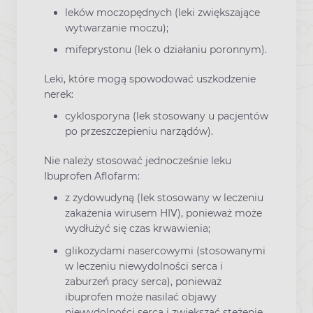
leków moczopędnych (leki zwiększające
wytwarzanie moczu);
mifeprystonu (lek o działaniu poronnym).
Leki, które mogą spowodować uszkodzenie
nerek:
cyklosporyna (lek stosowany u pacjentów
po przeszczepieniu narządów).
Nie należy stosować jednocześnie leku
Ibuprofen Aflofarm:
z zydowudyną (lek stosowany w leczeniu
zakażenia wirusem HIV), ponieważ może
wydłużyć się czas krwawienia;
glikozydami nasercowymi (stosowanymi
w leczeniu niewydolności serca i
zaburzeń pracy serca), ponieważ
ibuprofen może nasilać objawy
niewydolności serca i zwiększać stężenie