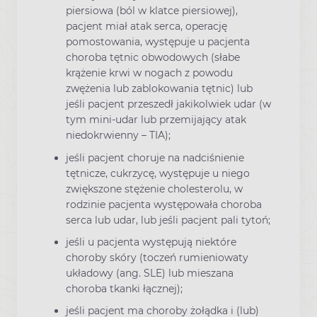
piersiowa (ból w klatce piersiowej),
pacjent miał atak serca, operację
pomostowania, występuje u pacjenta
choroba tętnic obwodowych (słabe
krążenie krwi w nogach z powodu
zwężenia lub zablokowania tętnic) lub
jeśli pacjent przeszedł jakikolwiek udar (w
tym mini-udar lub przemijający atak
niedokrwienny – TIA);
jeśli pacjent choruje na nadciśnienie
tętnicze, cukrzycę, występuje u niego
zwiększone stężenie cholesterolu, w
rodzinie pacjenta występowała choroba
serca lub udar, lub jeśli pacjent pali tytoń;
jeśli u pacjenta występują niektóre
choroby skóry (toczeń rumieniowaty
układowy (ang. SLE) lub mieszana
choroba tkanki łącznej);
jeśli pacjent ma choroby żołądka i (lub)