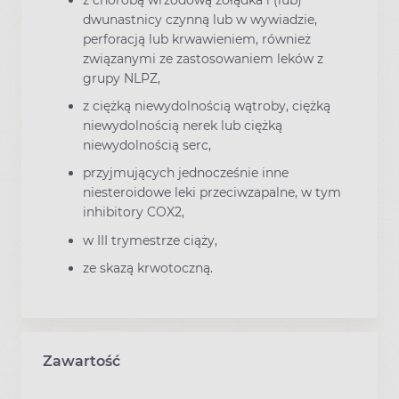
z chorobą wrzodową żołądka i (lub)
dwunastnicy czynną lub w wywiadzie,
perforacją lub krwawieniem, również
związanymi ze zastosowaniem leków z
grupy NLPZ,
z ciężką niewydolnością wątroby, ciężką
niewydolnością nerek lub ciężką
niewydolnością serc,
przyjmujących jednocześnie inne
niesteroidowe leki przeciwzapalne, w tym
inhibitory COX2,
w III trymestrze ciąży,
ze skazą krwotoczną.
Zawartość