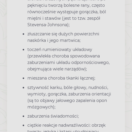
pęknięciu tworzą bolesne rany, często
równocześnie występuje gorączka, ból
mięśni i stawów (jest to tzw. zespół
Stevensa-Johnsona);
złuszczanie się dużych powierzchni
naskórka i jego martwica;
toczeń rumieniowaty układowy
(przewlekła choroba spowodowana
zaburzeniami układu odpornościowego,
obejmująca wiele narządów);
mieszana choroba tkanki łącznej;
sztywność karku, bóle głowy, nudności,
wymioty, gorączka, zaburzenia orientacji
(są to objawy jałowego zapalenia opon
mózgowych);
zaburzenia świadomości;
ciężkie reakcje nadwrażliwości: obrzęk
twarzy, języka i krtani utrudniajacy