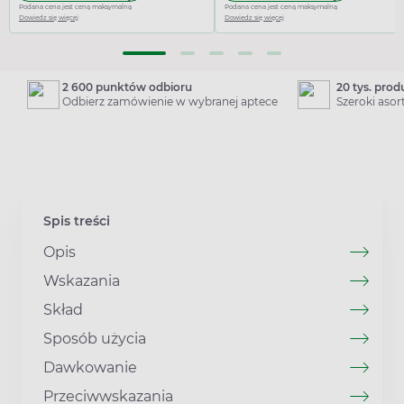
Podana cena jest ceną maksymalną
Podana cena jest ceną maksymalną
Dowiedz się więcej
Dowiedz się więcej
2 600 punktów odbioru
20 tys. pro
Odbierz zamówienie w wybranej aptece
Szeroki aso
Spis treści
Opis
Wskazania
Skład
Sposób użycia
Dawkowanie
Przeciwwskazania