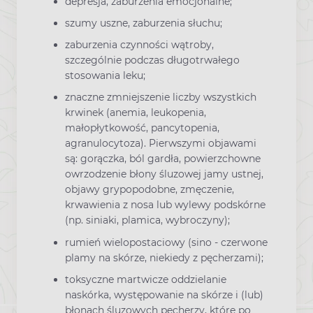
depresja, zaburzenia emocjonalne;
szumy uszne, zaburzenia słuchu;
zaburzenia czynności wątroby,
szczególnie podczas długotrwałego
stosowania leku;
znaczne zmniejszenie liczby wszystkich
krwinek (anemia, leukopenia,
małopłytkowość, pancytopenia,
agranulocytoza). Pierwszymi objawami
są: gorączka, ból gardła, powierzchowne
owrzodzenie błony śluzowej jamy ustnej,
objawy grypopodobne, zmęczenie,
krwawienia z nosa lub wylewy podskórne
(np. siniaki, plamica, wybroczyny);
rumień wielopostaciowy (sino - czerwone
plamy na skórze, niekiedy z pęcherzami);
toksyczne martwicze oddzielanie
naskórka, występowanie na skórze i (lub)
błonach śluzowych pęcherzy, które po