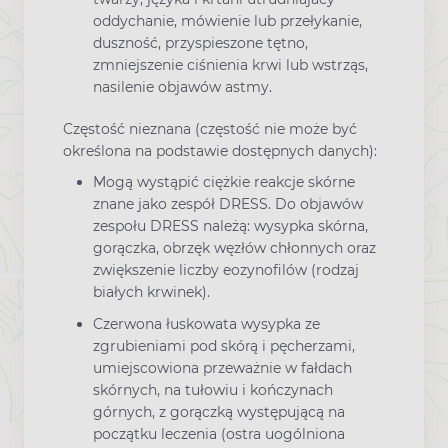
oddychanie, mówienie lub przełykanie,
duszność, przyspieszone tętno,
zmniejszenie ciśnienia krwi lub wstrząs,
nasilenie objawów astmy.
Częstość nieznana (częstość nie może być
określona na podstawie dostępnych danych):
Mogą wystąpić ciężkie reakcje skórne
znane jako zespół DRESS. Do objawów
zespołu DRESS należą: wysypka skórna,
gorączka, obrzęk węzłów chłonnych oraz
zwiększenie liczby eozynofilów (rodzaj
białych krwinek).
Czerwona łuskowata wysypka ze
zgrubieniami pod skórą i pęcherzami,
umiejscowiona przeważnie w fałdach
skórnych, na tułowiu i kończynach
górnych, z gorączką występującą na
początku leczenia (ostra uogólniona