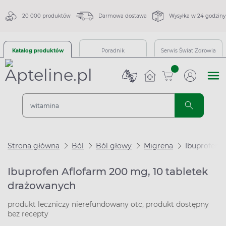
20 000 produktów
Darmowa dostawa
Wysyłka w 24 godziny
Katalog produktów
Poradnik
Serwis Świat Zdrowia
sztuk
Strona główna
Ból
Ból głowy
Migrena
Ibuprofen 
Ibuprofen Aflofarm 200 mg, 10 tabletek
drażowanych
produkt leczniczy nierefundowany otc, produkt dostępny
bez recepty