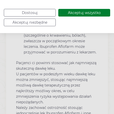
jeśli pacjent ma choroby przewodu
Dostosuj
Akceptuj wszystko
pokarmowego, szczególnie jeśli ukończył
65 lat, powinien poinformować lekarza o
Akceptuj niezbędne
wszelkich nietypowych objawach
dotyczących przewodu pokarmowego
(szczególnie o krwawieniu, bólach),
zwłaszcza w początkowym okresie
leczenia. Ibuprofen Aflofarm może
przyjmować w porozumieniu z lekarzem.
Pacjenci ci powinni stosować jak najmniejszą
skuteczną dawkę leku.
U pacjentów w podeszłym wieku dawkę leku
można zmniejszyć, stosując najmniejszą
możliwą dawkę terapeutyczną przez
najkrótszy możliwy okres, w celu
zmniejszenia ryzyka występowania działań
niepożądanych.
Należy zachować ostrożność stosując
jednocześnie lek Ibuprofen Aflofarm i inne