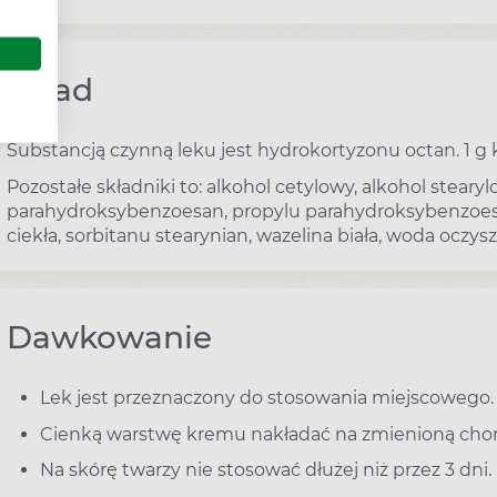
Skład
Substancją czynną leku jest hydrokortyzonu octan. 1 
Pozostałe składniki to: alkohol cetylowy, alkohol steary
parahydroksybenzoesan, propylu parahydroksybenzoesa
ciekła, sorbitanu stearynian, wazelina biała, woda oczys
Dawkowanie
Lek jest przeznaczony do stosowania miejscowego.
Cienką warstwę kremu nakładać na zmienioną choro
Na skórę twarzy nie stosować dłużej niż przez 3 dni.