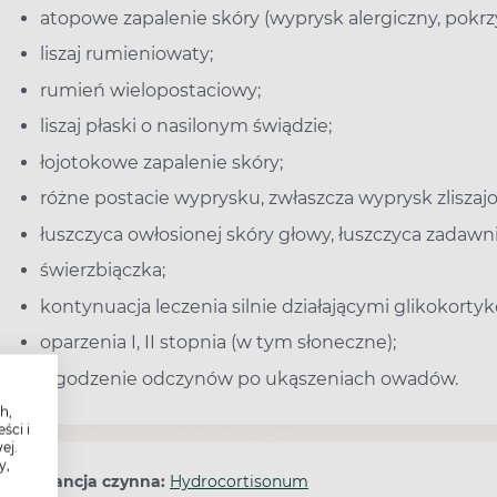
atopowe zapalenie skóry (wyprysk alergiczny, pokrz
liszaj rumieniowaty;
rumień wielopostaciowy;
liszaj płaski o nasilonym świądzie;
łojotokowe zapalenie skóry;
różne postacie wyprysku, zwłaszcza wyprysk zliszajo
łuszczyca owłosionej skóry głowy, łuszczyca zadawn
świerzbiączka;
kontynuacja leczenia silnie działającymi glikokorty
oparzenia I, II stopnia (w tym słoneczne);
łagodzenie odczynów po ukąszeniach owadów.
h,
ści i
ej.
y,
Substancja czynna:
Hydrocortisonum