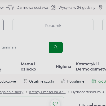
ów
Darmowa dostawa
Wysyłka w 24 godziny
Poradnik
a
Mama i
Kosmetyki i
Higiena
ę
dziecko
Dermokosmety
roduktowe
Ostatnie sztuki
Popularne
Krótk
apalenie skóry
Kremy i maści na AZS
Hydrocortisonum 0,5