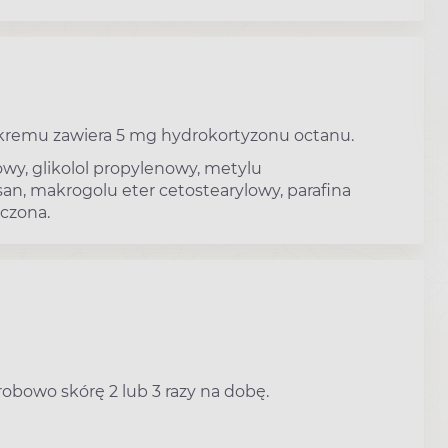
g kremu zawiera 5 mg hydrokortyzonu octanu.
lowy, glikolol propylenowy, metylu
n, makrogolu eter cetostearylowy, parafina
zczona.
bowo skórę 2 lub 3 razy na dobę.