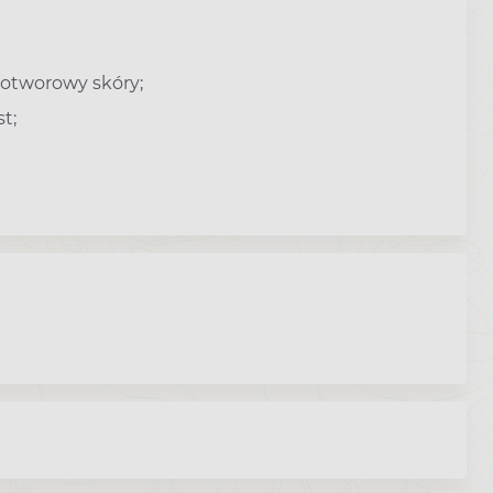
wotworowy skóry;
t;