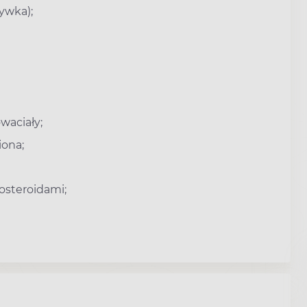
ywka);
waciały;
iona;
kosteroidami;