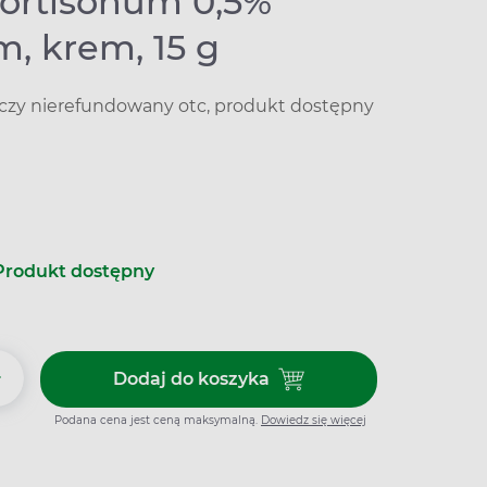
ortisonum 0,5%
m, krem, 15 g
iczy nierefundowany otc, produkt dostępny
Produkt dostępny
+
Dodaj do koszyka
Dodaj do koszyka Hydrocortiso
Podana cena jest ceną maksymalną.
Dowiedz się więcej