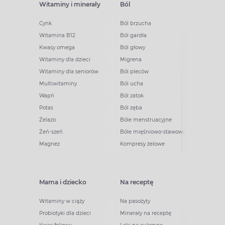
Witaminy i minerały
Ból
Cynk
Ból brzucha
Witamina B12
Ból gardła
Kwasy omega
Ból głowy
Witaminy dla dzieci
Migrena
Witaminy dla seniorów
Ból pleców
Multiwitaminy
Ból ucha
Wapń
Ból zatok
Potas
Ból zęba
Żelazo
Bóle menstruacyjne
Żeń-szeń
Bóle mięśniowo-stawowe
Magnez
Kompresy żelowe
Mama i dziecko
Na receptę
Witaminy w ciąży
Na pasożyty
Probiotyki dla dzieci
Minerały na receptę