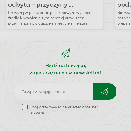
odbytu – przyczyny,
podc
diagnostyka, leczenie
Im wyżej w przewodzie pokarmowym występuje
Nie wsz
źródło krwawienia, tym bardziej krew ulega
bezpiec
przemianom biologicznym, jest ciemniejsza i
prepara
wymieszana z kałem.
dziecku
Bądź na bieżąco,
zapisz się na nasz newsletter!
Zapisz
do
Chcę otrzymywać newsletter Apteline
*
newslettera
rozwiń>