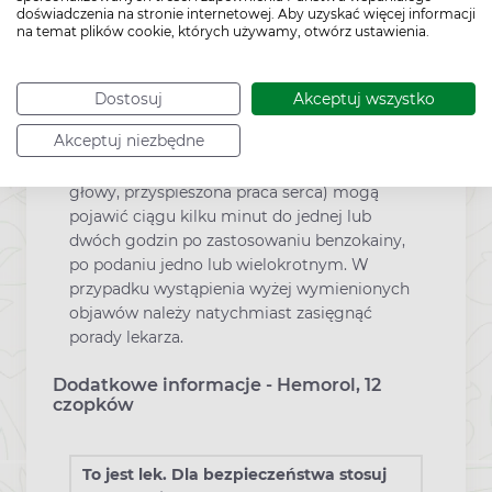
doświadczenia na stronie internetowej. Aby uzyskać więcej informacji
lekarzem.
na temat plików cookie, których używamy, otwórz ustawienia.
Podczas stosowania miejscowo produktów
zawierających benzokainę istnieje potencjalne
ryzyko wystąpienia methemoglobinemii.
Dostosuj
Akceptuj wszystko
Objawy methemoglobinemii (blady lub
Akceptuj niezbędne
szaroniebieski kolor skóry, warg oraz płytek
paznokci, duszność, zmęczenie, bóle i zawroty
głowy, przyspieszona praca serca) mogą
pojawić ciągu kilku minut do jednej lub
dwóch godzin po zastosowaniu benzokainy,
po podaniu jedno lub wielokrotnym. W
przypadku wystąpienia wyżej wymienionych
objawów należy natychmiast zasięgnąć
porady lekarza.
Dodatkowe informacje - Hemorol, 12
czopków
To jest lek. Dla bezpieczeństwa stosuj