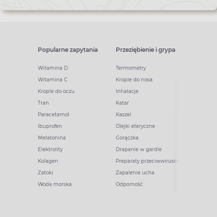
Popularne zapytania
Przeziębienie i grypa
Witamina D
Termometry
Witamina C
Krople do nosa
Krople do oczu
Inhalacje
Tran
Katar
Paracetamol
Kaszel
Ibuprofen
Olejki eteryczne
Melatonina
Gorączka
Elektrolity
Drapanie w gardle
Kolagen
Preparaty przeciwwirusowe
Zatoki
Zapalenie ucha
Woda morska
Odporność