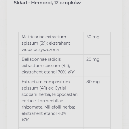
Skład - Hemorol, 12 czopków
Matricariae extractum
50 mg
spissum (3:1); ekstrahent
woda oczyszczona
Belladonnae radicis
20 mg
extractum spissum (4:1);
ekstrahent etanol 70%
V/V
Extractum compositum
80 mg
spissum (4:1) ex: Cytisi
scoparii herba, Hippocastani
cortice, Tormentillae
rhizomate, Millefolii herba;
ekstrahent etanol 40%
V/V