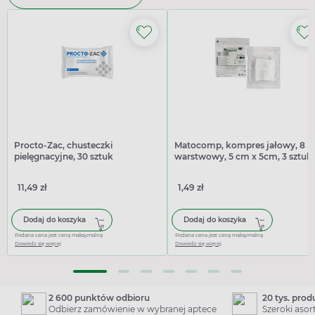
Procto-Zac, chusteczki
Matocomp, kompres jałowy, 8
pielęgnacyjne, 30 sztuk
warstwowy, 5 cm x 5cm, 3 sztuki
11,49 zł
1,49 zł
Dodaj do koszyka
Dodaj do koszyka
Podana cena jest ceną maksymalną
Podana cena jest ceną maksymalną
Dowiedz się więcej
Dowiedz się więcej
2 600 punktów odbioru
20 tys. pro
Odbierz zamówienie w wybranej aptece
Szeroki aso