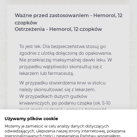
Ważne przed zastosowaniem - Hemorol, 12
czopków
Ostrzeżenia - Hemorol, 12 czopków
To jest lek. Dla bezpieczeństwa stosuj go
zgodnie z ulotką dołączoną do opakowania.
Nie przekraczaj maksymalnej dawki leku. W
przypadku wątpliwości skonsultuj się z
lekarzem lub farmaceutą.
W przypadku stwierdzenia krwi w stolcu
należy skonsultować się z lekarzem.
W przypadkach dużych guzków
krwawniczych, po podaniu czopka (ok. 5-10
min) może wystąpić uciskowa bolesność,
ustępująca po rozpuszczeniu się czopka.
Używamy plików cookie
W przypadku braku działania lub zaostrzenia
Możemy je zamieścić w celu analizy danych dotyczących
objawów chorobowych należy przerwać
odwiedzających, ulepszenia naszej strony internetowej, pokazania
spersonalizowanych treści i zapewnienia Państwu wspaniałego
stosowanie produktu i skonsultować się z