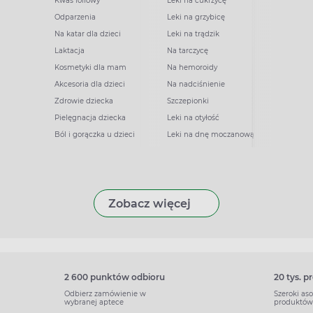
Kwas foliowy
Leki na cukrzycę
Odparzenia
Leki na grzybicę
Na katar dla dzieci
Leki na trądzik
Laktacja
Na tarczycę
Kosmetyki dla mam
Na hemoroidy
Akcesoria dla dzieci
Na nadciśnienie
Zdrowie dziecka
Szczepionki
Pielęgnacja dziecka
Leki na otyłość
Ból i gorączka u dzieci
Leki na dnę moczanową
Zobacz więcej
2 600 punktów odbioru
20 tys. 
Odbierz zamówienie w
Szeroki as
wybranej aptece
produktów