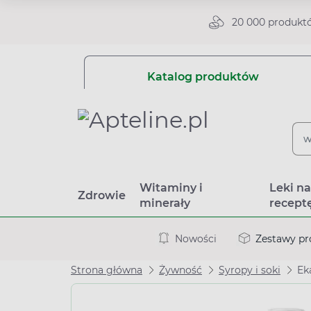
20 000 produkt
Katalog produktów
Witaminy i
Leki n
Zdrowie
minerały
recept
Nowości
Zestawy p
Strona główna
Żywność
Syropy i soki
Ek