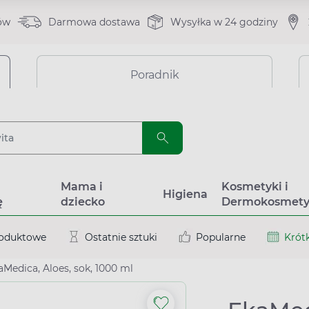
ów
Darmowa dostawa
Wysyłka w 24 godziny
Poradnik
a
Mama i
Kosmetyki i
Higiena
ę
dziecko
Dermokosmety
roduktowe
Ostatnie sztuki
Popularne
Krótk
aMedica, Aloes, sok, 1000 ml