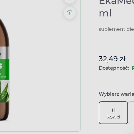
EkaMedi
ml
suplement die
32,49 zł
Dostępność:
Wybierz wari
1 l
32,49 zł