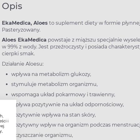
Opis
EkaMedica, Aloes
to suplement diety w formie płynnej
Pasteryzowany.
Aloes EkaMedica
powstaje z miąższu specjalnie wyselek
w 99% z wody. Jest przeźroczysty i posiada charakterysty
cierpki smak.
Działanie Aloesu:
wpływa na metabolizm glukozy,
stymuluje metabolizm organizmu,
wspomaga układ pokarmowy i trawienny,
wpływa pozytywnie na układ odpornościowy,
pozytywnie wpływa na stan skóry,
h,
ści i
pozytywny wpływ na organizm podczas menstruacj
ej.
y,
oczyszczanie organizmu,