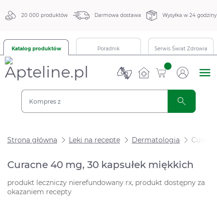
20 000 produktów
Darmowa dostawa
Wysyłka w 24 godziny
Katalog produktów
Poradnik
Serwis Świat Zdrowia
sztuk
Strona główna
Leki na receptę
Dermatologia
Curacne
Curacne 40 mg, 30 kapsułek miękkich
produkt leczniczy nierefundowany rx, produkt dostępny za
okazaniem recepty