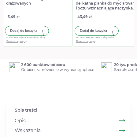
drażowanych
delikatna pianka do mycia twarz
i oczu wzmacniająca naczynka,
150 ml
3,49 zł
43,49 zł
Dodaj do koszyka
Dodaj do koszyka
Podana cena jest ceną maksymalną
Podana cena jest ceną maksymalną
Dowiedz się więcej
Dowiedz się więcej
2 600 punktów odbioru
20 tys. pro
Odbierz zamówienie w wybranej aptece
Szeroki aso
Spis treści
Opis
Wskazania