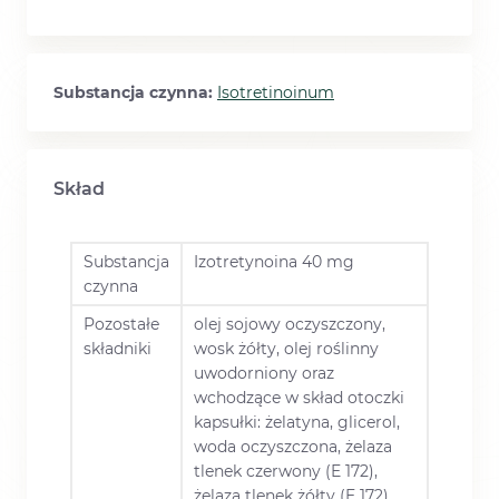
Substancja czynna:
Isotretinoinum
Skład
Substancja
Izotretynoina 40 mg
czynna
Pozostałe
olej sojowy oczyszczony,
składniki
wosk żółty, olej roślinny
uwodorniony oraz
wchodzące w skład otoczki
kapsułki: żelatyna, glicerol,
woda oczyszczona, żelaza
tlenek czerwony (E 172),
żelaza tlenek żółty (E 172),