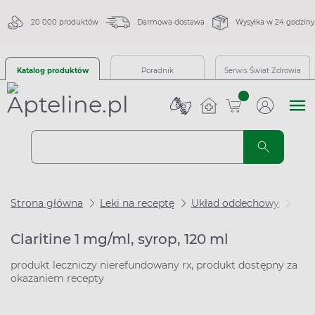
20 000 produktów
Darmowa dostawa
Wysyłka w 24 godziny
Katalog produktów
Poradnik
Serwis Świat Zdrowia
sztuk
Strona główna
Leki na receptę
Układ oddechowy
Cla
Claritine 1 mg/ml, syrop, 120 ml
produkt leczniczy nierefundowany rx, produkt dostępny za
okazaniem recepty