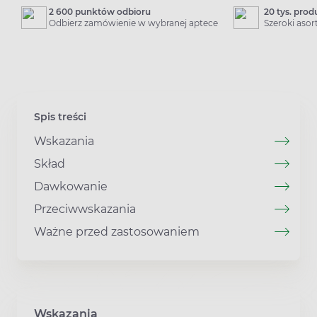
2 600 punktów odbioru
20 tys. pro
Odbierz zamówienie w wybranej aptece
Szeroki aso
Spis treści
Wskazania
Skład
Dawkowanie
Przeciwwskazania
Ważne przed zastosowaniem
Wskazania