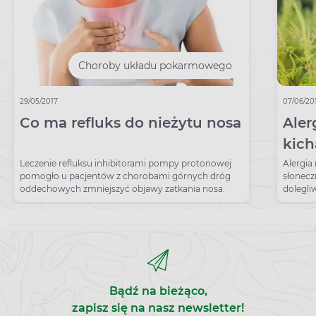
Choroby układu pokarmowego
29/05/2017
07/06/20
Co ma refluks do nieżytu nosa
Aler
kich
Leczenie refluksu inhibitorami pompy protonowej
Alergia 
pomogło u pacjentów z chorobami górnych dróg
słonecz
oddechowych zmniejszyć objawy zatkania nosa.
dolegliw
Bądź na bieżąco,
zapisz się na nasz newsletter!