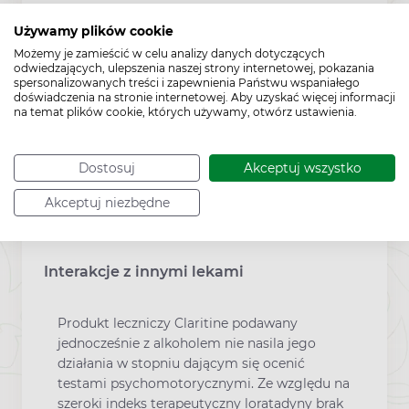
senność, przyspieszenie czynności serca i ból
głowy. W razie przedawkowania, należy
Używamy plików cookie
natychmiast zastosować leczenie objawowe i
Możemy je zamieścić w celu analizy danych dotyczących
odwiedzających, ulepszenia naszej strony internetowej, pokazania
podtrzymujące, i kontynuować je tak długo,
spersonalizowanych treści i zapewnienia Państwu wspaniałego
jak to będzie konieczne. Można podawać
doświadczenia na stronie internetowej. Aby uzyskać więcej informacji
węgiel aktywowany w postaci wodnej
na temat plików cookie, których używamy, otwórz ustawienia.
zawiesiny. Można wykonać płukanie żołądka.
Loratadyny nie można eliminować z
Dostosuj
Akceptuj wszystko
organizmu poprzez hemodializę, nie
wiadomo, czy można ją eliminować poprzez
Akceptuj niezbędne
dializę otrzewnową. Po udzieleniu pomocy,
pacjenta należy nadal monitorować.
Interakcje z innymi lekami
Produkt leczniczy Claritine podawany
jednocześnie z alkoholem nie nasila jego
działania w stopniu dającym się ocenić
testami psychomotorycznymi. Ze względu na
szeroki indeks terapeutyczny loratadyny brak