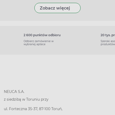
Zobacz więcej
2 600 punktów odbioru
20 tys. 
Odbierz zamówienie w
Szeroki as
wybranej aptece
produktów
NEUCA S.A.
z siedzibą w Toruniu przy
ul. Forteczna 35-37, 87-100 Toruń,