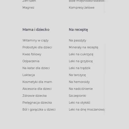
Żeń-szeń
Bóle mięśniowo-stawowe
Magnez
Kompresy żelowe
Mama i dziecko
Na receptę
Witaminy w ciąży
Na pasożyty
Probiotyki dla dzieci
Minerały na receptę
Kwas foliowy
Leki na cukrzycę
Odparzenia
Leki na grzybicę
Na katar dla dzieci
Leki na trądzik
Laktacja
Na tarczycę
Kosmetyki dla mam
Na hemoroidy
Akcesoria dla dzieci
Na nadciśnienie
Zdrowie dziecka
Szczepionki
Pielęgnacja dziecka
Leki na otyłość
Ból i gorączka u dzieci
Leki na dnę moczanową