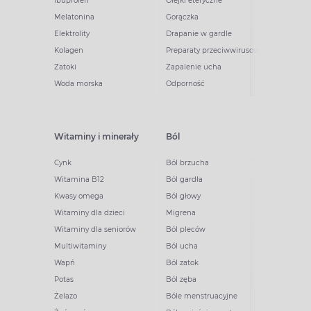
Ibuprofen
Olejki eteryczne
Melatonina
Gorączka
Elektrolity
Drapanie w gardle
Kolagen
Preparaty przeciwwirusowe
Zatoki
Zapalenie ucha
Woda morska
Odporność
Witaminy i minerały
Ból
Cynk
Ból brzucha
Witamina B12
Ból gardła
Kwasy omega
Ból głowy
Witaminy dla dzieci
Migrena
Witaminy dla seniorów
Ból pleców
Multiwitaminy
Ból ucha
Wapń
Ból zatok
Potas
Ból zęba
Żelazo
Bóle menstruacyjne