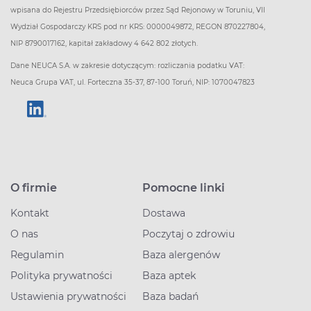
wpisana do Rejestru Przedsiębiorców przez Sąd Rejonowy w Toruniu, VII
Wydział Gospodarczy KRS pod nr KRS: 0000049872, REGON 870227804,
NIP 8790017162, kapitał zakładowy 4 642 802 złotych.
Dane NEUCA S.A. w zakresie dotyczącym: rozliczania podatku VAT:
Neuca Grupa VAT, ul. Forteczna 35-37, 87-100 Toruń, NIP: 1070047823
O firmie
Pomocne linki
Kontakt
Dostawa
O nas
Poczytaj o zdrowiu
Regulamin
Baza alergenów
Polityka prywatności
Baza aptek
Ustawienia prywatności
Baza badań