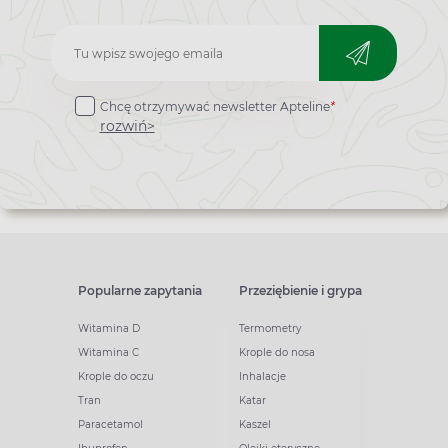
Zapisz
do
Chcę otrzymywać newsletter Apteline
*
newslettera
rozwiń>
Popularne zapytania
Przeziębienie i grypa
Witamina D
Termometry
Witamina C
Krople do nosa
Krople do oczu
Inhalacje
Tran
Katar
Paracetamol
Kaszel