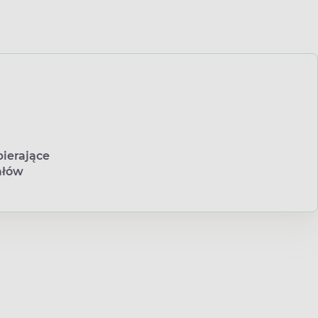
ierające
ałów