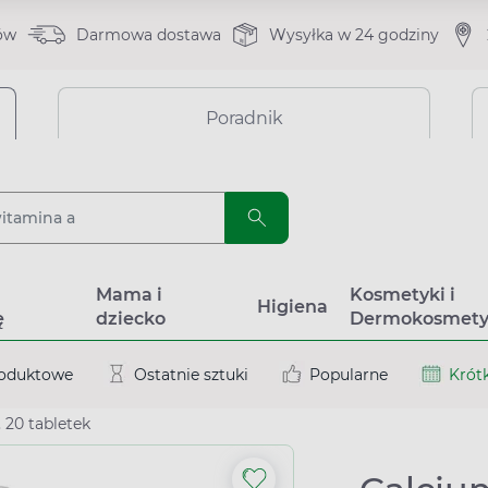
ów
Darmowa dostawa
Wysyłka w 24 godziny
Poradnik
a
Mama i
Kosmetyki i
Higiena
ę
dziecko
Dermokosmety
roduktowe
Ostatnie sztuki
Popularne
Krótk
 20 tabletek