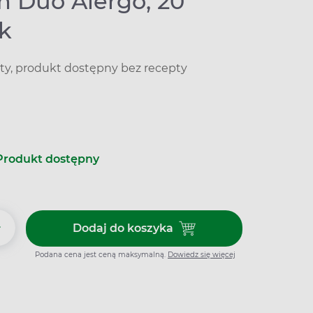
m Duo Alergo, 20
ek
ty, produkt dostępny bez recepty
Produkt dostępny
+
Dodaj do koszyka
Dodaj do koszyka Calcium Duo 
Podana cena jest ceną maksymalną.
Dowiedz się więcej