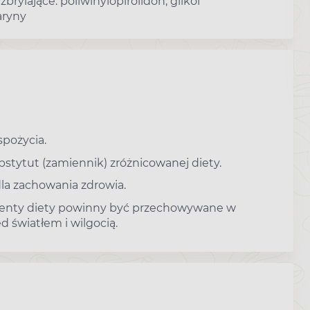
brylające: poliwinylopirolidon, glikol
aryny
spożycia.
stytut (zamiennik) zróżnicowanej diety.
dla zachowania zdrowia.
enty diety powinny być przechowywane w
d światłem i wilgocią.