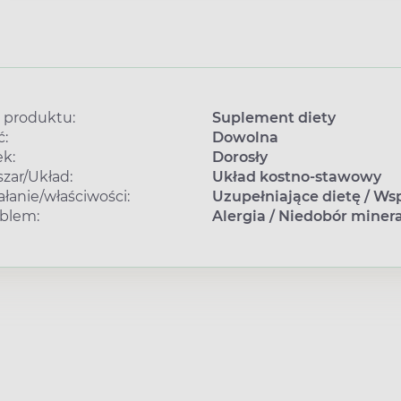
 produktu:
Suplement diety
ć:
Dowolna
k:
Dorosły
zar/Układ:
Układ kostno-stawowy
ałanie/właściwości:
Uzupełniające dietę
/
Wsp
blem:
Alergia
/
Niedobór miner