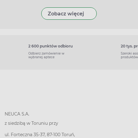
Zobacz więcej
2 600 punktów odbioru
20 tys. 
Odbierz zamówienie w
Szeroki as
wybranej aptece
produktów
NEUCA S.A.
z siedzibą w Toruniu przy
ul. Forteczna 35-37, 87-100 Toruń,