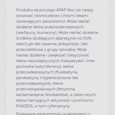
Produktu leczniczego APAP Noc nie należy
stosować równocześnie z innymi lekami
zawierającymi paracetamol. Może nasilać
działanie leków przeciwzakrzepowych
(warfaryny, kumaryny). Może nasilać działanie
środków działających depresyjnie na OUN,
takich jak leki nasenne, anksjolityki i leki
przeciwbólowe z grupy opioidów. Może
nasilać działanie i zwiększać toksyczność
leków neuroleptycznych (haloperydol i inne
pochodne butyrofenonu), leków
przeciwdepresyjnych (fluoksetyna,
paroksetyna, trójpierścieniowe leki
przeciwdepresyjne), leków
przeciwdrgawkowych (fenytoina,
karbamazepina, fenobarbital), a także innych
leków hamujących aktywność cytochromu
P4502D6, w tym ryfampicyny.
Podawanie paracetamolu w skojarzeniu z