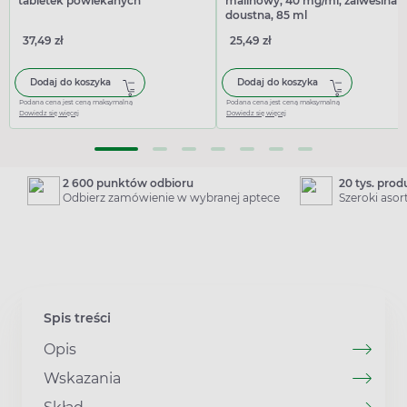
tabletek powlekanych
malinowy, 40 mg/ml, zaiwesina
doustna, 85 ml
37,49 zł
25,49 zł
Dodaj do koszyka
Dodaj do koszyka
Podana cena jest ceną maksymalną
Podana cena jest ceną maksymalną
Dowiedz się więcej
Dowiedz się więcej
2 600 punktów odbioru
20 tys. pro
Odbierz zamówienie w wybranej aptece
Szeroki aso
Spis treści
Opis
Wskazania