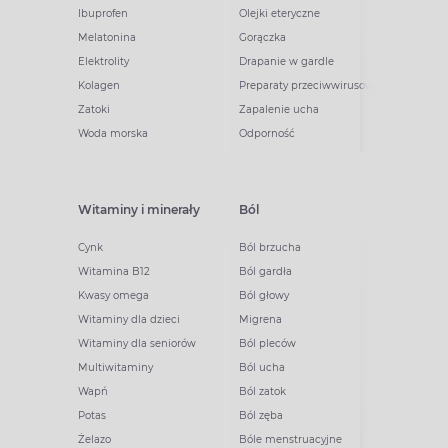
Ibuprofen
Olejki eteryczne
Melatonina
Gorączka
Elektrolity
Drapanie w gardle
Kolagen
Preparaty przeciwwirusowe
Zatoki
Zapalenie ucha
Woda morska
Odporność
Witaminy i minerały
Ból
Cynk
Ból brzucha
Witamina B12
Ból gardła
Kwasy omega
Ból głowy
Witaminy dla dzieci
Migrena
Witaminy dla seniorów
Ból pleców
Multiwitaminy
Ból ucha
Wapń
Ból zatok
Potas
Ból zęba
Żelazo
Bóle menstruacyjne