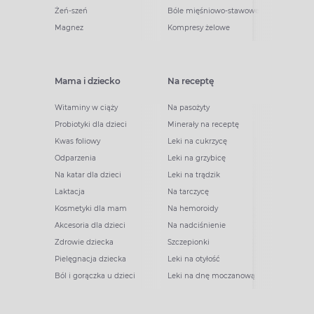
Żeń-szeń
Bóle mięśniowo-stawowe
Magnez
Kompresy żelowe
Mama i dziecko
Na receptę
Witaminy w ciąży
Na pasożyty
Probiotyki dla dzieci
Minerały na receptę
Kwas foliowy
Leki na cukrzycę
Odparzenia
Leki na grzybicę
Na katar dla dzieci
Leki na trądzik
Laktacja
Na tarczycę
Kosmetyki dla mam
Na hemoroidy
Akcesoria dla dzieci
Na nadciśnienie
Zdrowie dziecka
Szczepionki
Pielęgnacja dziecka
Leki na otyłość
Ból i gorączka u dzieci
Leki na dnę moczanową