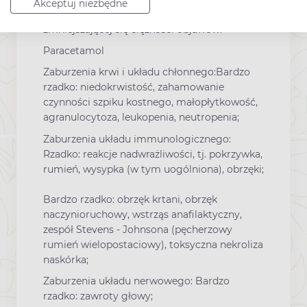
Akceptuj niezbędne
niepożądane przedstawiono według
zmniejszającej się ciężkości objawów.
Paracetamol
Zaburzenia krwi i układu chłonnego:Bardzo
rzadko: niedokrwistość, zahamowanie
czynności szpiku kostnego, małopłytkowość,
agranulocytoza, leukopenia, neutropenia;
Zaburzenia układu immunologicznego:
Rzadko: reakcje nadwrażliwości, tj. pokrzywka,
rumień, wysypka (w tym uogólniona), obrzęki;
Bardzo rzadko: obrzęk krtani, obrzęk
naczynioruchowy, wstrząs anafilaktyczny,
zespół Stevens - Johnsona (pęcherzowy
rumień wielopostaciowy), toksyczna nekroliza
naskórka;
Zaburzenia układu nerwowego: Bardzo
rzadko: zawroty głowy;