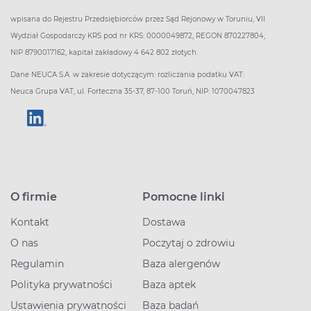
wpisana do Rejestru Przedsiębiorców przez Sąd Rejonowy w Toruniu, VII
Wydział Gospodarczy KRS pod nr KRS: 0000049872, REGON 870227804,
NIP 8790017162, kapitał zakładowy 4 642 802 złotych.
Dane NEUCA S.A. w zakresie dotyczącym: rozliczania podatku VAT:
Neuca Grupa VAT, ul. Forteczna 35-37, 87-100 Toruń, NIP: 1070047823
O firmie
Pomocne linki
Kontakt
Dostawa
O nas
Poczytaj o zdrowiu
Regulamin
Baza alergenów
Polityka prywatności
Baza aptek
Ustawienia prywatności
Baza badań