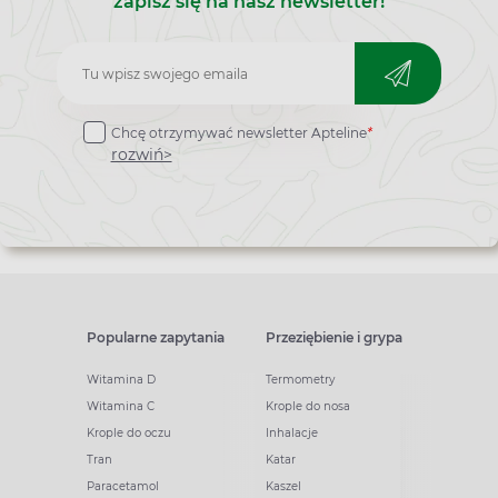
zapisz się na nasz newsletter!
Zapisz
do
Chcę otrzymywać newsletter Apteline
*
newslettera
rozwiń>
Popularne zapytania
Przeziębienie i grypa
Witamina D
Termometry
Witamina C
Krople do nosa
Krople do oczu
Inhalacje
Tran
Katar
Paracetamol
Kaszel