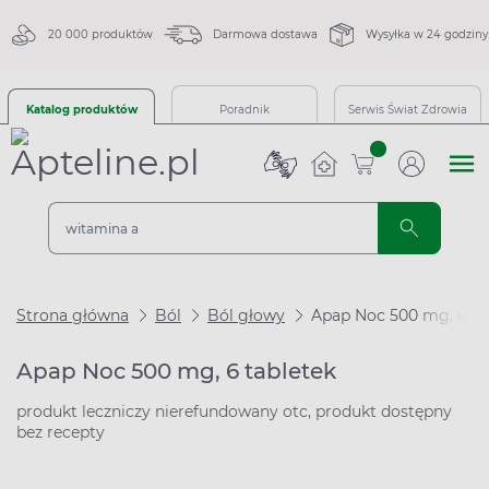
20 000 produktów
Darmowa dostawa
Wysyłka w 24 godziny
Katalog produktów
Poradnik
Serwis Świat Zdrowia
sztuk
Strona główna
Ból
Ból głowy
Apap Noc 500 mg, 6 ta
Apap Noc 500 mg, 6 tabletek
produkt leczniczy nierefundowany otc, produkt dostępny
bez recepty