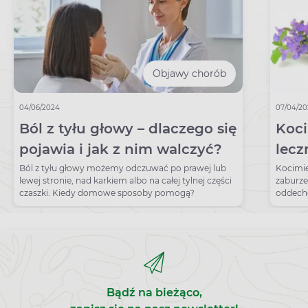
Objawy chorób
04/06/2024
07/04/20
Ból z tyłu głowy – dlaczego się
Koci
pojawia i jak z nim walczyć?
lecz
zast
Ból z tyłu głowy możemy odczuwać po prawej lub
Kocimię
lewej stronie, nad karkiem albo na całej tylnej części
zaburz
czaszki. Kiedy domowe sposoby pomogą?
oddecho
różnego
prozdro
organi
Bądź na bieżąco,