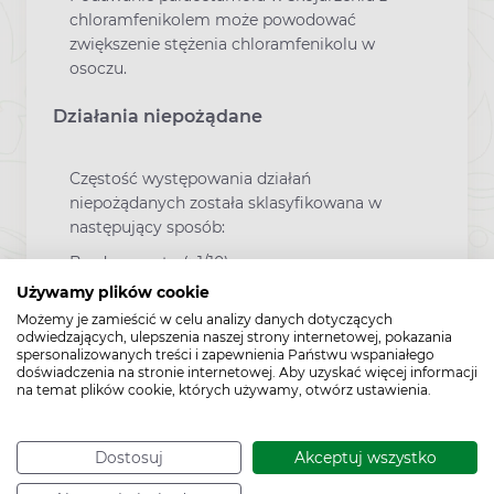
chloramfenikolem może powodować
zwiększenie stężenia chloramfenikolu w
osoczu.
Działania niepożądane
Częstość występowania działań
niepożądanych została sklasyfikowana w
następujący sposób:
Bardzo często (≥1/10)
Używamy plików cookie
Często (≥1/100 to < 1/10)
Możemy je zamieścić w celu analizy danych dotyczących
Niezbyt często (≥1/1,000 to < 1/100)
odwiedzających, ulepszenia naszej strony internetowej, pokazania
spersonalizowanych treści i zapewnienia Państwu wspaniałego
Rzadko (≥1/10,000 to < 1/1,000)
doświadczenia na stronie internetowej. Aby uzyskać więcej informacji
na temat plików cookie, których używamy, otwórz ustawienia.
Bardzo rzadko (< 1/10,000)
Częstość nieznana (brak możliwości oceny na
Dostosuj
Akceptuj wszystko
podstawie dostępnych danych).
W obrębie każdej grupy działania