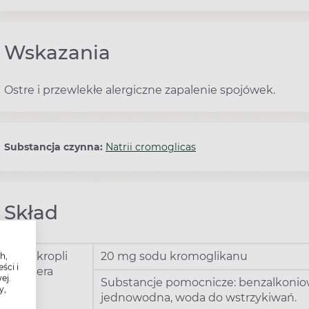
Wskazania
Ostre i przewlekłe alergiczne zapalenie spojówek.
Substancja czynna:
Natrii cromoglicas
Skład
1 ml kropli
20 mg sodu kromoglikanu
h,
ści i
zawiera
ej.
Substancje pomocnicze: benzalkoniow
y,
jednowodna, woda do wstrzykiwań.