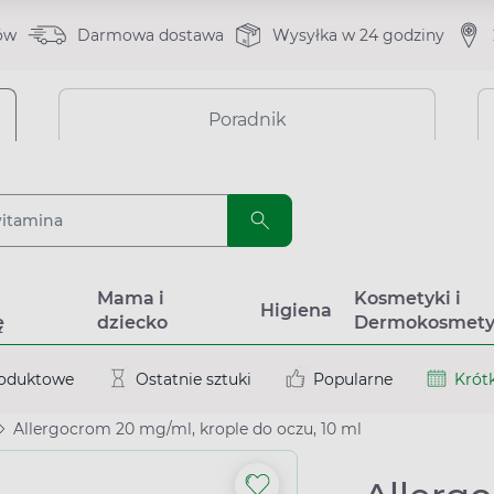
ów
Darmowa dostawa
Wysyłka w 24 godziny
Poradnik
a
Mama i
Kosmetyki i
Higiena
ę
dziecko
Dermokosmety
roduktowe
Ostatnie sztuki
Popularne
Krótk
Allergocrom 20 mg/ml, krople do oczu, 10 ml