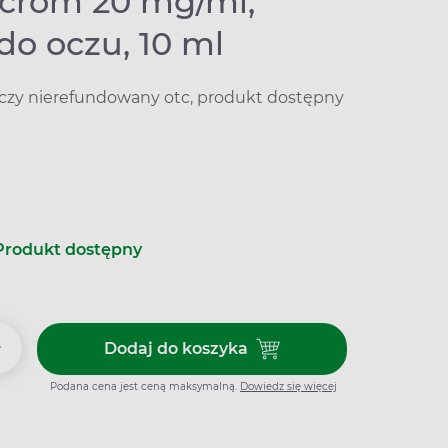
ocrom 20 mg/ml,
do oczu, 10 ml
iczy nierefundowany otc, produkt dostępny
Produkt dostępny
+
Dodaj do koszyka
Dodaj do koszyka Allergocrom 2
Podana cena jest ceną maksymalną.
Dowiedz się więcej