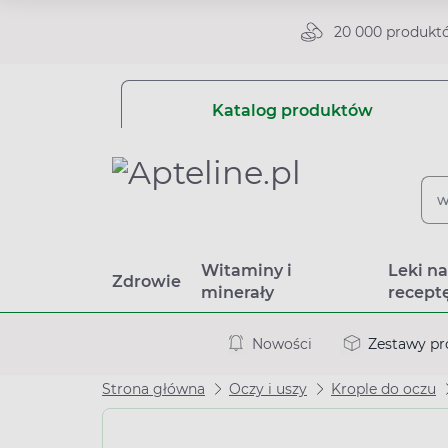
20 000 produkt
Katalog produktów
Witaminy i
Leki n
Zdrowie
minerały
recept
Nowości
Zestawy p
Strona główna
Oczy i uszy
Krople do oczu