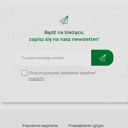
powoduje rany i utrudnia gojenie. Jak można
złagodzić to swędzenie?
Bądź na bieżąco,
zapisz się na nasz newsletter!
Zapisz
do
Chcę otrzymywać newsletter Apteline
*
newslettera
rozwiń>
Popularne zapytania
Przeziębienie i grypa