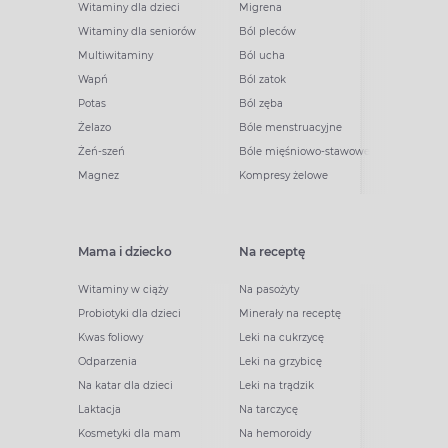
Witaminy dla dzieci
Migrena
Witaminy dla seniorów
Ból pleców
Multiwitaminy
Ból ucha
Wapń
Ból zatok
Potas
Ból zęba
Żelazo
Bóle menstruacyjne
Żeń-szeń
Bóle mięśniowo-stawowe
Magnez
Kompresy żelowe
Mama i dziecko
Na receptę
Witaminy w ciąży
Na pasożyty
Probiotyki dla dzieci
Minerały na receptę
Kwas foliowy
Leki na cukrzycę
Odparzenia
Leki na grzybicę
Na katar dla dzieci
Leki na trądzik
Laktacja
Na tarczycę
Kosmetyki dla mam
Na hemoroidy