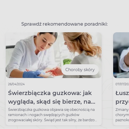
Sprawdź rekomendowane poradniki:
Choroby skóry
26/04/2024
07/07/20
Świerzbiączka guzkowa: jak
Łusz
wygląda, skąd się bierze, na
przy
czym polega leczenie tej
Świerzbiączka guzkowa objawia się obecnością na
Zmiany 
ramionach i nogach swędzących guzków
chorym 
dermatozy
zrogowaciałej skóry. Świąd jest tak silny, że bardzo
paznokc
trudno powstrzymać się od drapania, co z kolei