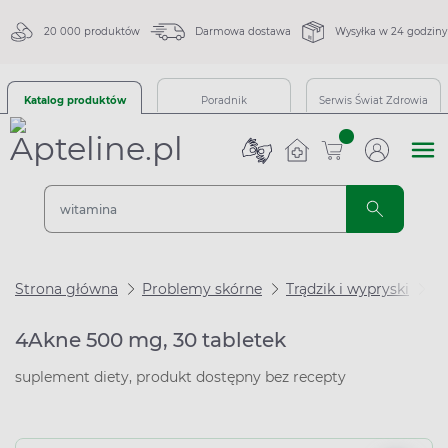
20 000 produktów
Darmowa dostawa
Wysyłka w 24 godziny
Katalog produktów
Poradnik
Serwis Świat Zdrowia
sztuk
Strona główna
Problemy skórne
Trądzik i wypryski
Ta
4Akne 500 mg, 30 tabletek
suplement diety, produkt dostępny bez recepty