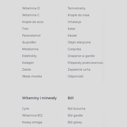
Witamina D
Termometry
Witamina C
Krople do nosa
Krople do oczu
Inhalacje
Tran
Katar
Paracetamol
Kaszel
Ibuprofen
Olejki eteryczne
Melatonina
Gorączka
Elektrolity
Drapanie w gardle
Kolagen
Preparaty przeciwwirusowe
Zatoki
Zapalenie ucha
Woda morska
Odporność
Witaminy i minerały
Ból
Cynk
Ból brzucha
Witamina B12
Ból gardła
Kwasy omega
Ból głowy