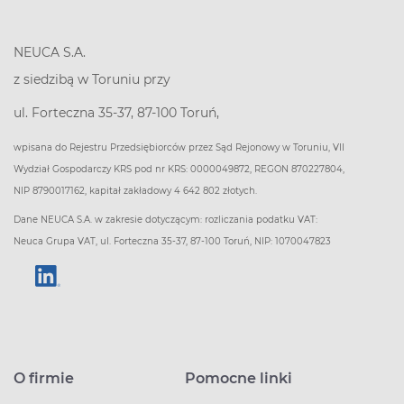
NEUCA S.A.
z siedzibą w Toruniu przy
ul. Forteczna 35-37, 87-100 Toruń,
wpisana do Rejestru Przedsiębiorców przez Sąd Rejonowy w Toruniu, VII
Wydział Gospodarczy KRS pod nr KRS: 0000049872, REGON 870227804,
NIP 8790017162, kapitał zakładowy 4 642 802 złotych.
Dane NEUCA S.A. w zakresie dotyczącym: rozliczania podatku VAT:
Neuca Grupa VAT, ul. Forteczna 35-37, 87-100 Toruń, NIP: 1070047823
O firmie
Pomocne linki