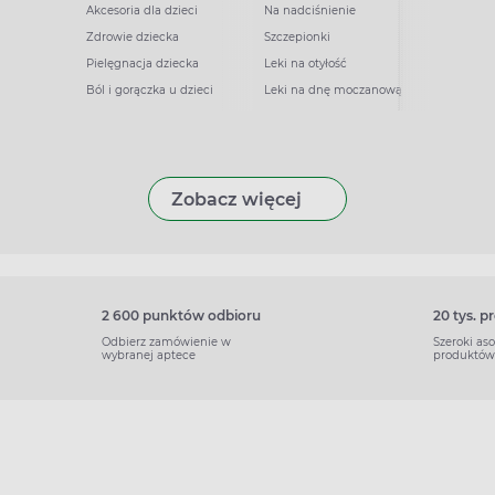
Akcesoria dla dzieci
Na nadciśnienie
Zdrowie dziecka
Szczepionki
Pielęgnacja dziecka
Leki na otyłość
Ból i gorączka u dzieci
Leki na dnę moczanową
Zobacz więcej
2 600 punktów odbioru
20 tys. 
Odbierz zamówienie w
Szeroki as
wybranej aptece
produktów