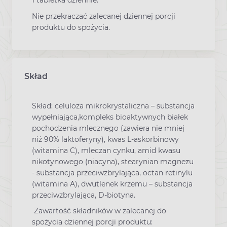
1 tabletka dziennie.
Nie przekraczać zalecanej dziennej porcji
produktu do spożycia.
Skład
Skład: celuloza mikrokrystaliczna – substancja
wypełniająca,kompleks bioaktywnych białek
pochodzenia mlecznego (zawiera nie mniej
niż 90% laktoferyny), kwas L-askorbinowy
(witamina C), mleczan cynku, amid kwasu
nikotynowego (niacyna), stearynian magnezu
- substancja przeciwzbrylająca, octan retinylu
(witamina A), dwutlenek krzemu – substancja
przeciwzbrylająca, D-biotyna.
Zawartość składników w zalecanej do
spożycia dziennej porcji produktu: