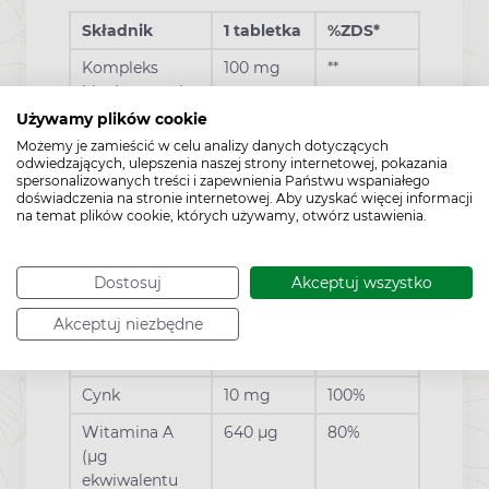
Składnik
1 tabletka
%ZDS*
Kompleks
100 mg
**
bioaktywnych
białek
Używamy plików cookie
pochodzenia
Możemy je zamieścić w celu analizy danych dotyczących
mlecznego
odwiedzających, ulepszenia naszej strony internetowej, pokazania
spersonalizowanych treści i zapewnienia Państwu wspaniałego
(zawiera nie
doświadczenia na stronie internetowej. Aby uzyskać więcej informacji
mniej niż 90%
na temat plików cookie, których używamy, otwórz ustawienia.
laktoferyny)
Witamina C
80 mg
100%
Dostosuj
Akceptuj wszystko
Niacyna (mg
16 mg
100%
Akceptuj niezbędne
ekwiwalentu
niacyny)
Cynk
10 mg
100%
Witamina A
640 µg
80%
(µg
ekwiwalentu