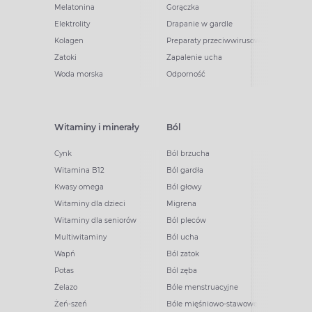
Melatonina
Gorączka
Elektrolity
Drapanie w gardle
Kolagen
Preparaty przeciwwirusowe
Zatoki
Zapalenie ucha
Woda morska
Odporność
Witaminy i minerały
Ból
Cynk
Ból brzucha
Witamina B12
Ból gardła
Kwasy omega
Ból głowy
Witaminy dla dzieci
Migrena
Witaminy dla seniorów
Ból pleców
Multiwitaminy
Ból ucha
Wapń
Ból zatok
Potas
Ból zęba
Żelazo
Bóle menstruacyjne
Żeń-szeń
Bóle mięśniowo-stawowe