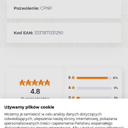
Pozwolenie:
CPNP
Kod EAN:
3337871331290
5
91%
4
0%
4.8
3
9%
11
opinii klientów
z całego okresu
Używamy plików cookie
2
0%
zebranych i zweryfikowanych przez
Możemy je zamieścić w celu analizy danych dotyczących
1
odwiedzających, ulepszenia naszej strony internetowej, pokazania
0%
spersonalizowanych treści i zapewnienia Państwu wspaniałego
doświadczenia na stronie internetowej. Aby uzyskać więcej informacji