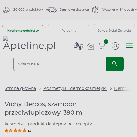
20 000 produktów
Darmowa dostawa
Wysyłka w 24 godziny
Katalog produktów
Poradnik
Serwis Świat Zdrowia
sztuk
Strona główna
Kosmetyki i dermokosmetyki
Dermokos
Vichy Dercos, szampon
przeciwłupieżowy, 390 ml
kosmetyk, produkt dostępny bez recepty
4.8