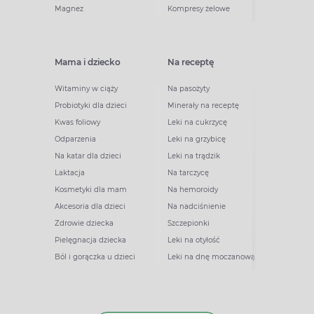
Magnez
Kompresy żelowe
Mama i dziecko
Na receptę
Witaminy w ciąży
Na pasożyty
Probiotyki dla dzieci
Minerały na receptę
Kwas foliowy
Leki na cukrzycę
Odparzenia
Leki na grzybicę
Na katar dla dzieci
Leki na trądzik
Laktacja
Na tarczycę
Kosmetyki dla mam
Na hemoroidy
Akcesoria dla dzieci
Na nadciśnienie
Zdrowie dziecka
Szczepionki
Pielęgnacja dziecka
Leki na otyłość
Ból i gorączka u dzieci
Leki na dnę moczanową