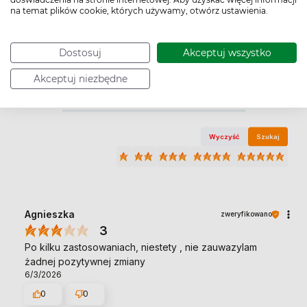
na temat plików cookie, których używamy, otwórz ustawienia.
Jak zbieramy opinie?
Dostosuj
Akceptuj wszystko
Opinie klientów
Akceptuj niezbędne
Pytania i odpowiedzi (0)
Wyczyść
Szukaj
Agnieszka
zweryfikowano
3
Po kilku zastosowaniach, niestety , nie zauwazylam
żadnej pozytywnej zmiany
6/3/2026
0
0