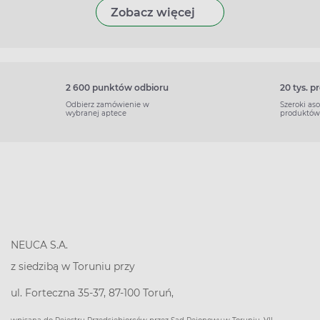
Zobacz więcej
2 600 punktów odbioru
20 tys. 
Odbierz zamówienie w
Szeroki as
wybranej aptece
produktów
NEUCA S.A.
z siedzibą w Toruniu przy
ul. Forteczna 35-37, 87-100 Toruń,