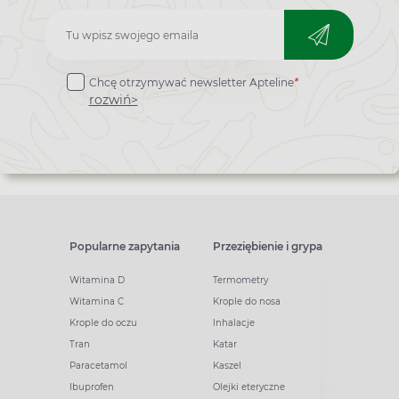
Zapisz
do
Chcę otrzymywać newsletter Apteline
*
newslettera
rozwiń>
Popularne zapytania
Przeziębienie i grypa
Witamina D
Termometry
Witamina C
Krople do nosa
Krople do oczu
Inhalacje
Tran
Katar
Paracetamol
Kaszel
Ibuprofen
Olejki eteryczne