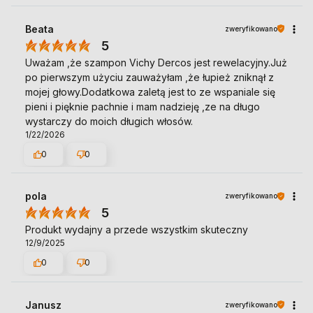
Beata
zweryfikowano
5
Uważam ,że szampon Vichy Dercos jest rewelacyjny.Już
po pierwszym użyciu zauważyłam ,że łupież zniknął z
mojej głowy.Dodatkowa zaletą jest to ze wspaniale się
pieni i pięknie pachnie i mam nadzieję ,ze na długo
wystarczy do moich długich włosów.
1/22/2026
0
0
pola
zweryfikowano
5
Produkt wydajny a przede wszystkim skuteczny
12/9/2025
0
0
Janusz
zweryfikowano