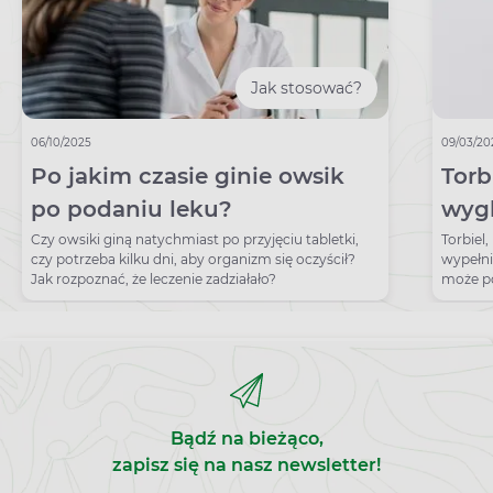
Jak stosować?
06/10/2025
09/03/20
Po jakim czasie ginie owsik
Torbi
po podaniu leku?
wygl
być 
Czy owsiki giną natychmiast po przyjęciu tabletki,
Torbiel,
czy potrzeba kilku dni, aby organizm się oczyścił?
wypełni
Jak rozpoznać, że leczenie zadziałało?
może p
Bądź na bieżąco,
zapisz się na nasz newsletter!