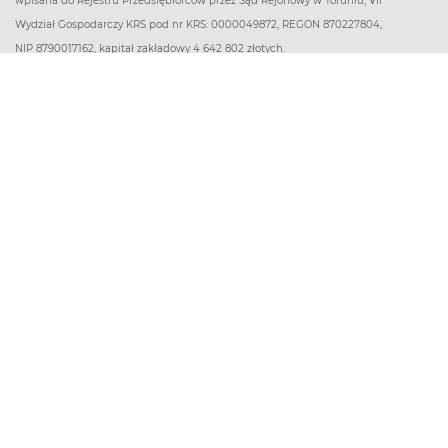
wpisana do Rejestru Przedsiębiorców przez Sąd Rejonowy w Toruniu, VII
Wydział Gospodarczy KRS pod nr KRS: 0000049872, REGON 870227804,
NIP 8790017162, kapitał zakładowy 4 642 802 złotych.
Dane NEUCA S.A. w zakresie dotyczącym: rozliczania podatku VAT:
Neuca Grupa VAT, ul. Forteczna 35-37, 87-100 Toruń, NIP: 1070047823
O firmie
Pomocne linki
Kontakt
Dostawa
O nas
Poczytaj o zdrowiu
Regulamin
Baza alergenów
Polityka prywatności
Baza aptek
Ustawienia prywatności
Baza badań
Pomoc
Baza substancji czynnych