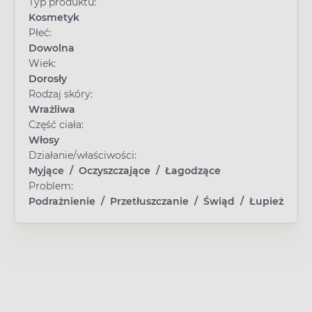
Typ produktu:
Kosmetyk
Płeć:
Dowolna
Wiek:
Dorosły
Rodzaj skóry:
Wrażliwa
Część ciała:
Włosy
Działanie/właściwości:
Myjące
/
Oczyszczające
/
Łagodzące
Problem:
Podrażnienie
/
Przetłuszczanie
/
Świąd
/
Łupież