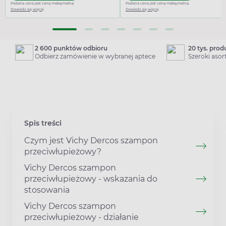
Podana cena jest ceną maksymalną
Podana cena jest ceną maksymalną
Dowiedz się więcej
Dowiedz się więcej
2 600 punktów odbioru
20 tys. pro
Odbierz zamówienie w wybranej aptece
Szeroki aso
Spis treści
Czym jest Vichy Dercos szampon
przeciwłupieżowy?
Vichy Dercos szampon
przeciwłupieżowy - wskazania do
stosowania
Vichy Dercos szampon
przeciwłupieżowy - działanie