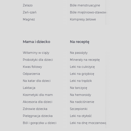
Żelazo
Bóle menstruacyjne
Żeń-szeń
Bóle mięśniowo-stawowe
Magnez
Kompresy żelowe
Mama i dziecko
Na receptę
Witaminy w ciąży
Na pasożyty
Probiotyki dla dzieci
Minerały na receptę
Kwas foliowy
Leki na cukrzycę
Odparzenia
Leki na grzybicę
Na katar dla dzieci
Leki na trądzik
Laktacja
Na tarczycę
Kosmetyki dla mam
Na hemoroidy
Akcesoria dla dzieci
Na nadciśnienie
Zdrowie dziecka
Szczepionki
Pielęgnacja dziecka
Leki na otyłość
Ból i gorączka u dzieci
Leki na dnę moczanową