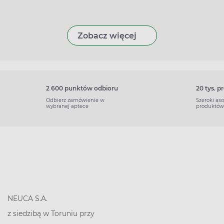
Zobacz więcej
2 600 punktów odbioru
20 tys. 
Odbierz zamówienie w
Szeroki as
wybranej aptece
produktów
NEUCA S.A.
z siedzibą w Toruniu przy