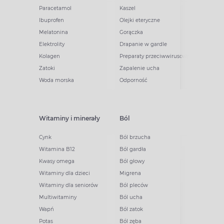
Paracetamol
Kaszel
Ibuprofen
Olejki eteryczne
Melatonina
Gorączka
Elektrolity
Drapanie w gardle
Kolagen
Preparaty przeciwwirusowe
Zatoki
Zapalenie ucha
Woda morska
Odporność
Witaminy i minerały
Ból
Cynk
Ból brzucha
Witamina B12
Ból gardła
Kwasy omega
Ból głowy
Witaminy dla dzieci
Migrena
Witaminy dla seniorów
Ból pleców
Multiwitaminy
Ból ucha
Wapń
Ból zatok
Potas
Ból zęba