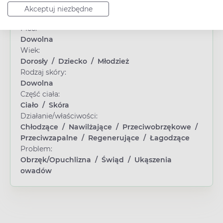
Typ produktu:
Akceptuj niezbędne
Kosmetyk
Płeć:
Dowolna
Wiek:
Dorosły
/
Dziecko
/
Młodzież
Rodzaj skóry:
Dowolna
Część ciała:
Ciało
/
Skóra
Działanie/właściwości:
Chłodzące
/
Nawilżające
/
Przeciwobrzękowe
/
Przeciwzapalne
/
Regenerujące
/
Łagodzące
Problem:
Obrzęk/Opuchlizna
/
Świąd
/
Ukąszenia
owadów