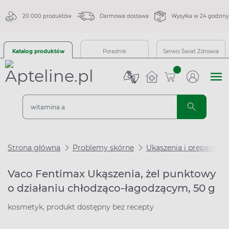
20 000 produktów
Darmowa dostawa
Wysyłka w 24 godziny
Katalog produktów
Poradnik
Serwis Świat Zdrowia
sztuk
Strona główna
Problemy skórne
Ukąszenia i preparaty 
Vaco Fentimax Ukąszenia, żel punktowy
o działaniu chłodząco-łagodzącym, 50 g
kosmetyk, produkt dostępny bez recepty