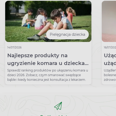
Pielęgnacja dziecka
14/07/2026
16/07/20
Najlepsze produkty na
Użąd
ugryzienie komara u dziecka –
użąd
ranking 2026.
zagr
Sprawdź ranking produktów po ukąszeniu komara u
Użądlen
dzieci 2026. Zobacz, czym smarować swędzące
bolesne
bąble i kiedy konieczna jest konsultacja z lekarzem.
zdrowot