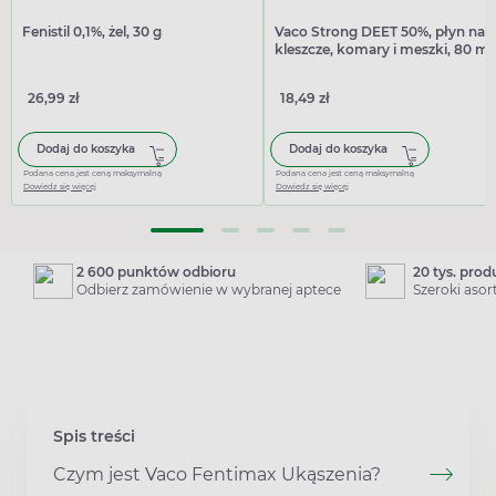
Fenistil 0,1%, żel, 30 g
Vaco Strong DEET 50%, płyn na
kleszcze, komary i meszki, 80 ml
26,99 zł
18,49 zł
Dodaj do koszyka
Dodaj do koszyka
Podana cena jest ceną maksymalną
Podana cena jest ceną maksymalną
Dowiedz się więcej
Dowiedz się więcej
2 600 punktów odbioru
20 tys. pro
Odbierz zamówienie w wybranej aptece
Szeroki aso
Spis treści
Czym jest Vaco Fentimax Ukąszenia?