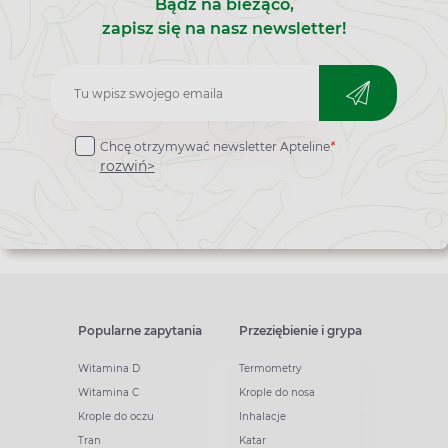
Bądź na bieżąco,
zapisz się na nasz newsletter!
Zapisz
do
Chcę otrzymywać newsletter Apteline
*
newslettera
rozwiń>
Popularne zapytania
Przeziębienie i grypa
Witamina D
Termometry
Witamina C
Krople do nosa
Krople do oczu
Inhalacje
Tran
Katar