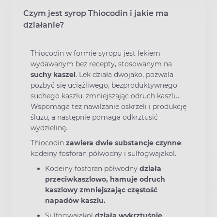
Czym jest syrop Thiocodin i jakie ma
działanie?
Thiocodin w formie syropu jest lekiem
wydawanym bez recepty, stosowanym na
suchy kaszel
. Lek działa dwojako, pozwala
pozbyć się uciążliwego, bezproduktywnego
suchego kaszlu, zmniejszając odruch kaszlu.
Wspomaga też nawilżanie oskrzeli i produkcję
śluzu, a następnie pomaga odkrztusić
wydzielinę.
Thiocodin
zawiera dwie substancje czynne
:
kodeiny fosforan półwodny i sulfogwajakol.
Kodeiny fosforan półwodny
działa
przeciwkaszlowo, hamuje odruch
kaszlowy zmniejszając częstość
napadów kaszlu.
Sulfogwajakol
działa
wykrztuśnie
,