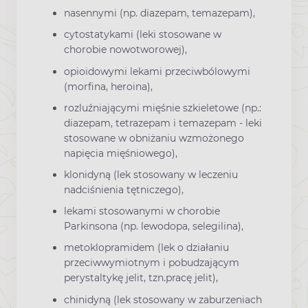
nasennymi (np. diazepam, temazepam),
cytostatykami (leki stosowane w
chorobie nowotworowej),
opioidowymi lekami przeciwbólowymi
(morfina, heroina),
rozluźniającymi mięśnie szkieletowe (np.:
diazepam, tetrazepam i temazepam - leki
stosowane w obniżaniu wzmożonego
napięcia mięśniowego),
klonidyną (lek stosowany w leczeniu
nadciśnienia tętniczego),
lekami stosowanymi w chorobie
Parkinsona (np. lewodopa, selegilina),
metoklopramidem (lek o działaniu
przeciwwymiotnym i pobudzającym
perystaltykę jelit, tzn.pracę jelit),
chinidyną (lek stosowany w zaburzeniach