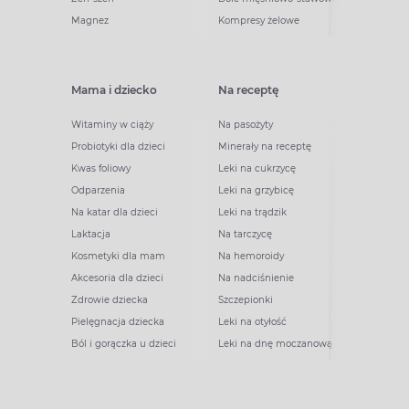
Magnez
Kompresy żelowe
Mama i dziecko
Na receptę
Witaminy w ciąży
Na pasożyty
Probiotyki dla dzieci
Minerały na receptę
Kwas foliowy
Leki na cukrzycę
Odparzenia
Leki na grzybicę
Na katar dla dzieci
Leki na trądzik
Laktacja
Na tarczycę
Kosmetyki dla mam
Na hemoroidy
Akcesoria dla dzieci
Na nadciśnienie
Zdrowie dziecka
Szczepionki
Pielęgnacja dziecka
Leki na otyłość
Ból i gorączka u dzieci
Leki na dnę moczanową