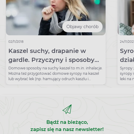
Objawy chorób
02/11/2018
24/11/20
Kaszel suchy, drapanie w
Syro
gardle. Przyczyny i sposoby
dzia
na suchy kaszel
daw
Domowe sposoby na suchy kaszel to m.in. inhalacje.
Syropy 
Można też przygotować domowe syropy na kaszel
syropy 
lub wybrać lek (np. hamujący odruch kaszlu i
leki na
wykrztuśny).
każdeg
Bądź na bieżąco,
zapisz się na nasz newsletter!