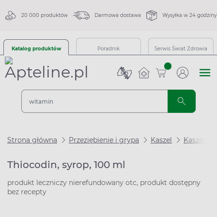
20 000 produktów
Darmowa dostawa
Wysyłka w 24 godziny
Katalog produktów
Poradnik
Serwis Świat Zdrowia
sztuk
Strona główna
Przeziębienie i grypa
Kaszel
Kaszel su
Thiocodin, syrop, 100 ml
produkt leczniczy nierefundowany otc, produkt dostępny
bez recepty