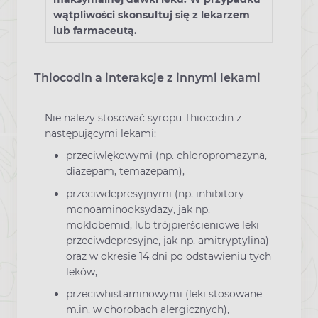
wątpliwości skonsultuj się z lekarzem
lub farmaceutą.
Thiocodin a interakcje z innymi lekami
Nie należy stosować syropu Thiocodin z
następującymi lekami:
przeciwlękowymi (np. chloropromazyna,
diazepam, temazepam),
przeciwdepresyjnymi (np. inhibitory
monoaminooksydazy, jak np.
moklobemid, lub trójpierścieniowe leki
przeciwdepresyjne, jak np. amitryptylina)
oraz w okresie 14 dni po odstawieniu tych
leków,
przeciwhistaminowymi (leki stosowane
m.in. w chorobach alergicznych),