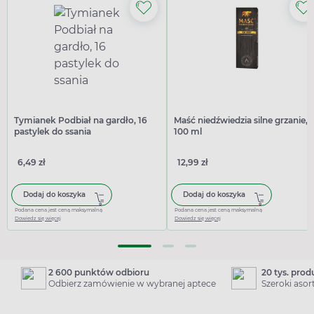
Tymianek Podbiał na gardło, 16
Maść niedźwiedzia silne grzanie,
pastylek do ssania
100 ml
6,49 zł
12,99 zł
Dodaj do koszyka
Dodaj do koszyka
Podana cena jest ceną maksymalną
Podana cena jest ceną maksymalną
Dowiedz się więcej
Dowiedz się więcej
2 600 punktów odbioru
20 tys. pro
Odbierz zamówienie w wybranej aptece
Szeroki aso