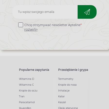
Zapisz
do
Chcę otrzymywać newsletter Apteline
*
newslettera
rozwiń>
Popularne zapytania
Przeziębienie i grypa
Witamina D
Termometry
Witamina C
Krople do nosa
Krople do oczu
Inhalacje
Tran
Katar
Paracetamol
Kaszel
Ibuprofen
Olejki eteryczne