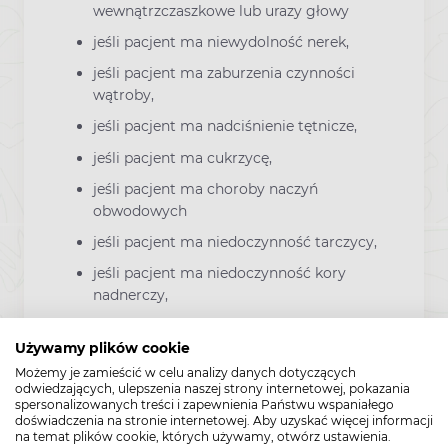
wewnątrzczaszkowe lub urazy głowy
jeśli pacjent ma niewydolność nerek,
jeśli pacjent ma zaburzenia czynności
wątroby,
jeśli pacjent ma nadciśnienie tętnicze,
jeśli pacjent ma cukrzycę,
jeśli pacjent ma choroby naczyń
obwodowych
jeśli pacjent ma niedoczynność tarczycy,
jeśli pacjent ma niedoczynność kory
nadnerczy,
jeśli pacjent ma jaskrę
Używamy plików cookie
jeśli pacjent ma zapalne lub prowadzące
Możemy je zamieścić w celu analizy danych dotyczących
do niedrożności choroby jelit
odwiedzających, ulepszenia naszej strony internetowej, pokazania
spersonalizowanych treści i zapewnienia Państwu wspaniałego
jeśli pacjent ma choroby dróg żółciowych
doświadczenia na stronie internetowej. Aby uzyskać więcej informacji
(np. kamicę żółciową), ponieważ kodeina
na temat plików cookie, których używamy, otwórz ustawienia.