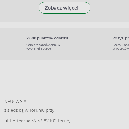
Zobacz więcej
2 600 punktów odbioru
20 tys. 
Odbierz zamówienie w
Szeroki as
wybranej aptece
produktów
NEUCA S.A.
z siedzibą w Toruniu przy
ul. Forteczna 35-37, 87-100 Toruń,