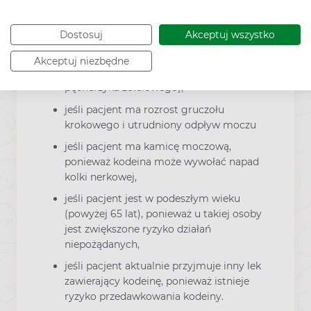
zawarta w leku Thiocodin może wywołać
napad kolki żółciowej,
Dostosuj
Akceptuj wszystko
jeśli pacjent jest po zabiegu
chirurgicznym w obrębie dróg
Akceptuj niezbędne
żółciowych (np. jest po operacji
pęcherzyka żółciowego),
jeśli pacjent ma rozrost gruczołu
krokowego i utrudniony odpływ moczu
jeśli pacjent ma kamicę moczową,
ponieważ kodeina może wywołać napad
kolki nerkowej,
jeśli pacjent jest w podeszłym wieku
(powyżej 65 lat), ponieważ u takiej osoby
jest zwiększone ryzyko działań
niepożądanych,
jeśli pacjent aktualnie przyjmuje inny lek
zawierający kodeinę, ponieważ istnieje
ryzyko przedawkowania kodeiny.