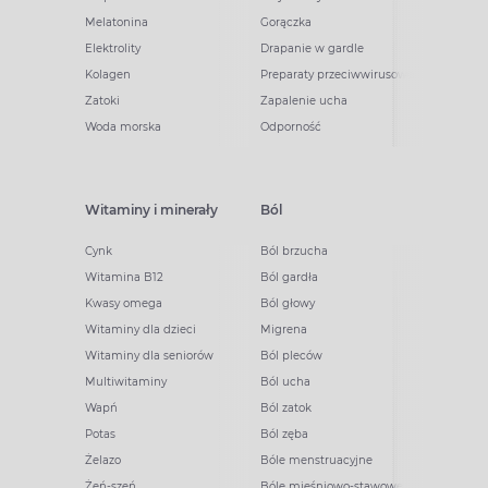
Melatonina
Gorączka
Elektrolity
Drapanie w gardle
Kolagen
Preparaty przeciwwirusowe
Zatoki
Zapalenie ucha
Woda morska
Odporność
Witaminy i minerały
Ból
Cynk
Ból brzucha
Witamina B12
Ból gardła
Kwasy omega
Ból głowy
Witaminy dla dzieci
Migrena
Witaminy dla seniorów
Ból pleców
Multiwitaminy
Ból ucha
Wapń
Ból zatok
Potas
Ból zęba
Żelazo
Bóle menstruacyjne
Żeń-szeń
Bóle mięśniowo-stawowe