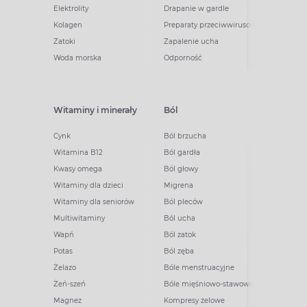
Elektrolity
Drapanie w gardle
Kolagen
Preparaty przeciwwirusowe
Zatoki
Zapalenie ucha
Woda morska
Odporność
Witaminy i minerały
Ból
Cynk
Ból brzucha
Witamina B12
Ból gardła
Kwasy omega
Ból głowy
Witaminy dla dzieci
Migrena
Witaminy dla seniorów
Ból pleców
Multiwitaminy
Ból ucha
Wapń
Ból zatok
Potas
Ból zęba
Żelazo
Bóle menstruacyjne
Żeń-szeń
Bóle mięśniowo-stawowe
Magnez
Kompresy żelowe