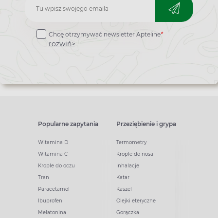
Zapisz
do
Chcę otrzymywać newsletter Apteline
*
newslettera
rozwiń>
Popularne zapytania
Przeziębienie i grypa
Witamina D
Termometry
Witamina C
Krople do nosa
Krople do oczu
Inhalacje
Tran
Katar
Paracetamol
Kaszel
Ibuprofen
Olejki eteryczne
Melatonina
Gorączka