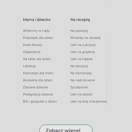
Mama i dziecko
Na receptę
Witaminy w ciąży
Na pasożyty
Probiotyki dla dzieci
Minerały na receptę
Kwas foliowy
Leki na cukrzycę
Odparzenia
Leki na grzybicę
Na katar dla dzieci
Leki na trądzik
Laktacja
Na tarczycę
Kosmetyki dla mam
Na hemoroidy
Akcesoria dla dzieci
Na nadciśnienie
Zdrowie dziecka
Szczepionki
Pielęgnacja dziecka
Leki na otyłość
Ból i gorączka u dzieci
Leki na dnę moczanową
Zobacz więcej