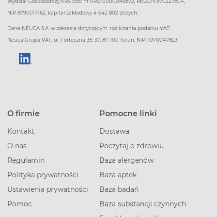
Wydział Gospodarczy KRS pod nr KRS: 0000049872, REGON 870227804,
NIP 8790017162, kapitał zakładowy 4 642 802 złotych.
Dane NEUCA S.A. w zakresie dotyczącym: rozliczania podatku VAT:
Neuca Grupa VAT, ul. Forteczna 35-37, 87-100 Toruń, NIP: 1070047823
O firmie
Pomocne linki
Kontakt
Dostawa
O nas
Poczytaj o zdrowiu
Regulamin
Baza alergenów
Polityka prywatności
Baza aptek
Ustawienia prywatności
Baza badań
Pomoc
Baza substancji czynnych