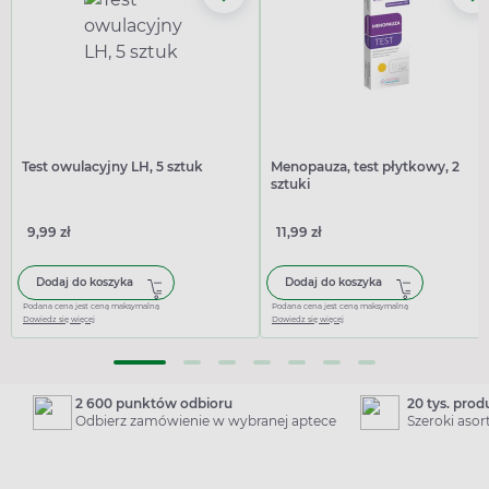
Test owulacyjny LH, 5 sztuk
Menopauza, test płytkowy, 2
sztuki
9,99 zł
11,99 zł
Dodaj do koszyka
Dodaj do koszyka
Podana cena jest ceną maksymalną
Podana cena jest ceną maksymalną
Dowiedz się więcej
Dowiedz się więcej
2 600 punktów odbioru
20 tys. pro
Odbierz zamówienie w wybranej aptece
Szeroki aso