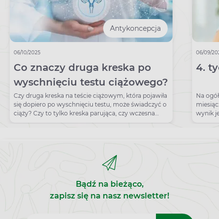
Antykoncepcja
06/10/2025
06/09/20
Co znaczy druga kreska po
4. t
wyschnięciu testu ciążowego?
Czy druga kreska na teście ciążowym, która pojawiła
Na ogół 
się dopiero po wyschnięciu testu, może świadczyć o
miesiącz
ciąży? Czy to tylko kreska parująca, czy wczesna
wynik j
ciąża?
Bądź na bieżąco,
zapisz się na nasz newsletter!