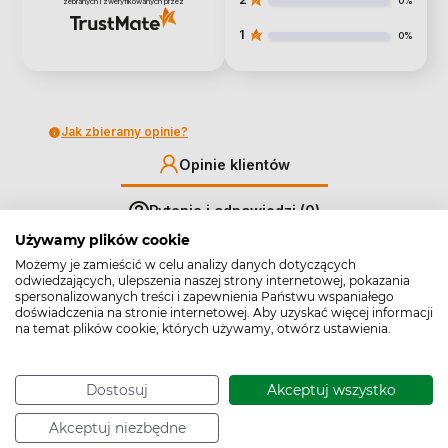
0%
zebranych i zweryfikowanych przez
1
0%
Jak zbieramy opinie?
Opinie klientów
Pytania i odpowiedzi (0)
Używamy plików cookie
Możemy je zamieścić w celu analizy danych dotyczących
Wyczyść
Szukaj
odwiedzających, ulepszenia naszej strony internetowej, pokazania
spersonalizowanych treści i zapewnienia Państwu wspaniałego
doświadczenia na stronie internetowej. Aby uzyskać więcej informacji
na temat plików cookie, których używamy, otwórz ustawienia.
Viktoriia
zweryfikowano
Dostosuj
Akceptuj wszystko
5
Akceptuj niezbędne
Хороший тест