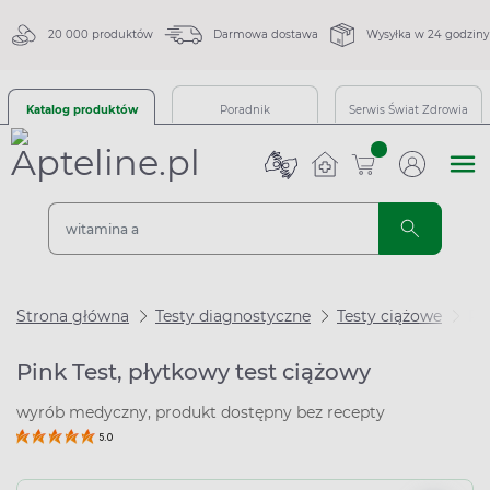
20 000 produktów
Darmowa dostawa
Wysyłka w 24 godziny
Katalog produktów
Poradnik
Serwis Świat Zdrowia
sztuk
Strona główna
Testy diagnostyczne
Testy ciążowe
Pi
Pink Test, płytkowy test ciążowy
wyrób medyczny, produkt dostępny bez recepty
5.0