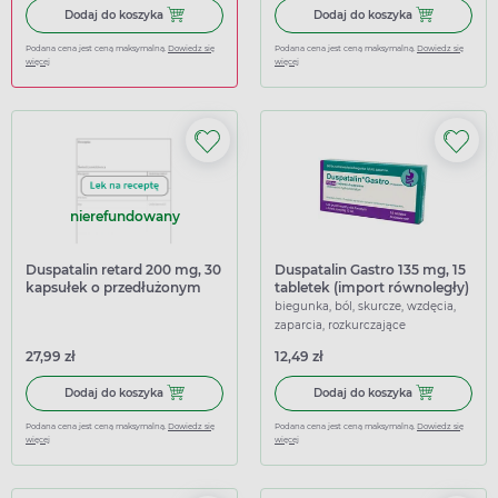
Dodaj do koszyka Ibuprom Max Sprint, 40 kapsułek miękk
Dodaj do kosz
Dodaj do koszyka
Dodaj do koszyka
Podana cena jest ceną maksymalną.
Dowiedz się
Podana cena jest ceną maksymalną.
Dowiedz się
więcej
więcej
nierefundowany
Duspatalin retard 200 mg, 30
Duspatalin Gastro 135 mg, 15
kapsułek o przedłużonym
tabletek (import równoległy)
uwalnianiu
biegunka, ból, skurcze, wzdęcia,
zaparcia, rozkurczające
27,99 zł
12,49 zł
Dodaj do koszyka Duspatalin retard 200 mg, 30 kapsułek
Dodaj do koszy
Dodaj do koszyka
Dodaj do koszyka
Podana cena jest ceną maksymalną.
Dowiedz się
Podana cena jest ceną maksymalną.
Dowiedz się
więcej
więcej