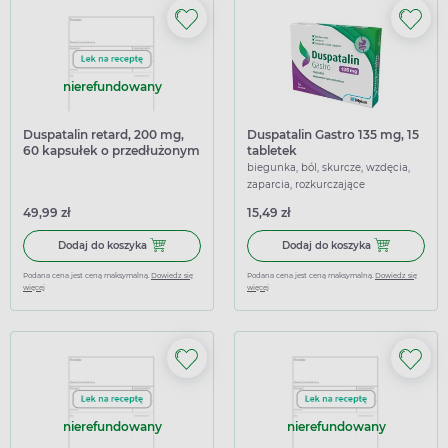
nierefundowany
Duspatalin retard, 200 mg,
Duspatalin Gastro 135 mg, 15
60 kapsułek o przedłużonym
tabletek
uwalnianiu (import
biegunka, ból, skurcze, wzdęcia,
równoległy InPharm)
zaparcia, rozkurczające
49,99 zł
15,49 zł
Dodaj do koszyka Duspatalin retard, 200 mg, 60 kapsułe
Dodaj do koszy
Dodaj do koszyka
Dodaj do koszyka
Podana cena jest ceną maksymalną.
Dowiedz się
Podana cena jest ceną maksymalną.
Dowiedz się
więcej
więcej
nierefundowany
nierefundowany