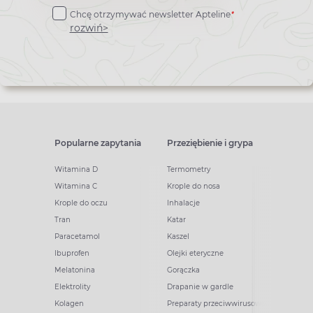
do
*
Chcę otrzymywać newsletter Apteline
newslettera
rozwiń>
Popularne zapytania
Przeziębienie i grypa
Witamina D
Termometry
Witamina C
Krople do nosa
Krople do oczu
Inhalacje
Tran
Katar
Paracetamol
Kaszel
Ibuprofen
Olejki eteryczne
Melatonina
Gorączka
Elektrolity
Drapanie w gardle
Kolagen
Preparaty przeciwwirusowe