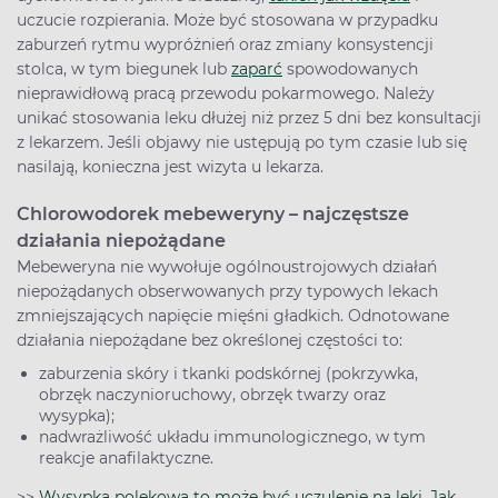
uczucie rozpierania. Może być stosowana w przypadku
zaburzeń rytmu wypróżnień oraz zmiany konsystencji
stolca, w tym biegunek lub
zaparć
spowodowanych
nieprawidłową pracą przewodu pokarmowego. Należy
unikać stosowania leku dłużej niż przez 5 dni bez konsultacji
z lekarzem. Jeśli objawy nie ustępują po tym czasie lub się
nasilają, konieczna jest wizyta u lekarza.
Chlorowodorek mebeweryny – najczęstsze
działania niepożądane
Mebeweryna nie wywołuje ogólnoustrojowych działań
niepożądanych obserwowanych przy typowych lekach
zmniejszających napięcie mięśni gładkich. Odnotowane
działania niepożądane bez określonej częstości to:
zaburzenia skóry i tkanki podskórnej (pokrzywka,
obrzęk naczynioruchowy, obrzęk twarzy oraz
wysypka);
nadwrażliwość układu immunologicznego, w tym
reakcje anafilaktyczne.
>>
Wysypka polekowa to może być uczulenie na leki. Jak