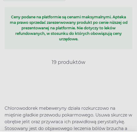
Ceny podane na platformie są cenami maksymalnymi. Apteka
ma prawo sprzedać zarezerwowany produkt po cenie niższej od
prezentowanej na platformie. Nie dotyczy to leków
refundowanych, w stosunku do których obowiązują ceny
urzędowe.
19 produktów
Chlorowodorek mebeweryny działa rozkurczowo na
mięśnie gładkie przewodu pokarmowego. Usuwa skurcze w
obrębie jelit oraz przywraca ich prawidłową perystaltykę.
Stosowany jest do objawowego leczenia bólów brzucha a
także w przypadku zespołu jelita drażliwego. Mebeweryna