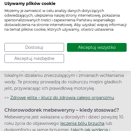
Używamy plików cookie
może być także stosowana w przypadku przerostu prostaty
Możemy je zamieścić w celu analizy danych dotyczących
w celu rozluźnienia mięśni wokół cewki moczowej i
odwiedzających, ulepszenia naszej strony internetowej, pokazania
umożliwienia prawidłowego oddawania moczu.
spersonalizowanych treści i zapewnienia Państwu wspaniałego
doświadczenia na stronie internetowej. Aby uzyskać więcej informacji
na temat plików cookie, których używamy, otwórz ustawienia.
Chlorowodorek mebeweryny – jak działa?
Chlorowodorek mebeweryny jest w organizmie
przekształcany do mebeweryny. Rozkurcza ona mięśnie
Dostosuj
Akceptuj wszystko
gładkie przewodu pokarmowego, normalizując motorykę
jelit. Choć dokładny mechanizm nie jest znany, działanie
Akceptuj niezbędne
meweberyny opiera się na zmniejszeniu przepuszczalności
kanałów jonowych, blokadzie wychwytu noradrenaliny,
lokalnym działaniu znieczulającym i zmianach wchłaniania
wody. Te procesy prowadzą do rozkurczu mięśni gładkich
jelit, przywracając ich prawidłową motorykę.
>>
Zdrowe jelita – klucz do zdrowia całego organizmu
Chlorowodorek mebeweryny – kiedy stosować?
Mebeweryna jest wskazana u dorosłych i dzieci powyżej 10.
roku życia do objawowego
leczenia bólu brzucha
lub
dyskomfortu w jamie brzusznej,
takich jak wzdęcia
i