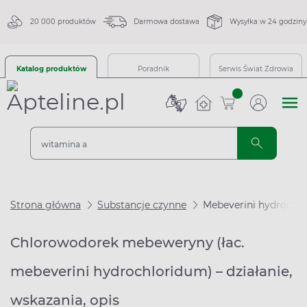
20 000 produktów
Darmowa dostawa
Wysyłka w 24 godziny
Katalog produktów
Poradnik
Serwis Świat Zdrowia
sztuk
Strona główna
Substancje czynne
Mebeverini hydrochl
Chlorowodorek mebeweryny (łac.
mebeverini hydrochloridum) – działanie,
wskazania, opis