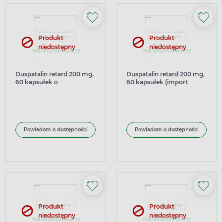
Produkt
Produkt
niedostępny
niedostępny
nierefundowany
nierefundowany
Duspatalin retard 200 mg,
Duspatalin retard 200 mg,
60 kapsułek o
60 kapsułek (import
przedłużonym uwalnianiu
równoległy Inpharm)
(import równoległy
Delfarma)
Powiadom o dostępności
Powiadom o dostępności
Produkt
Produkt
niedostępny
niedostępny
nierefundowany
nierefundowany