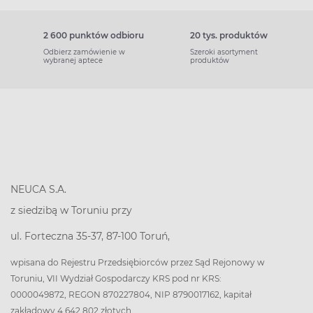
2 600 punktów odbioru
20 tys. produktów
Odbierz zamówienie w
Szeroki asortyment
wybranej aptece
produktów
NEUCA S.A.
z siedzibą w Toruniu przy
ul. Forteczna 35-37, 87-100 Toruń,
wpisana do Rejestru Przedsiębiorców przez Sąd Rejonowy w
Toruniu, VII Wydział Gospodarczy KRS pod nr KRS:
0000049872, REGON 870227804, NIP 8790017162, kapitał
zakładowy 4 642 802 złotych.