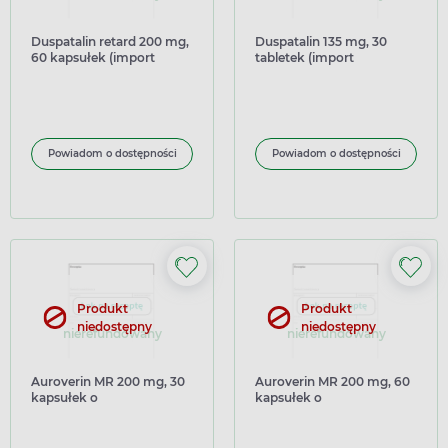
Duspatalin retard 200 mg,
Duspatalin 135 mg, 30
60 kapsułek (import
tabletek (import
równoległy Inpharm
równoległy Pharmapoint)
Rumunia)
Powiadom o dostępności
Powiadom o dostępności
Produkt
Produkt
niedostępny
niedostępny
nierefundowany
nierefundowany
Auroverin MR 200 mg, 30
Auroverin MR 200 mg, 60
kapsułek o
kapsułek o
zmodyfikowanym
zmodyfikowanym
uwalnianiu, twardych
uwalnianiu, twardych