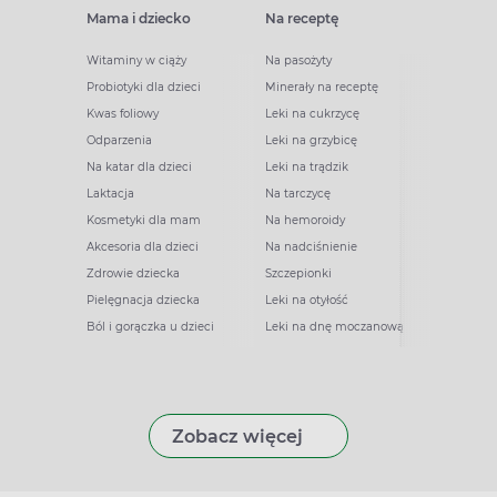
Mama i dziecko
Na receptę
Witaminy w ciąży
Na pasożyty
Probiotyki dla dzieci
Minerały na receptę
Kwas foliowy
Leki na cukrzycę
Odparzenia
Leki na grzybicę
Na katar dla dzieci
Leki na trądzik
Laktacja
Na tarczycę
Kosmetyki dla mam
Na hemoroidy
Akcesoria dla dzieci
Na nadciśnienie
Zdrowie dziecka
Szczepionki
Pielęgnacja dziecka
Leki na otyłość
Ból i gorączka u dzieci
Leki na dnę moczanową
Zobacz więcej