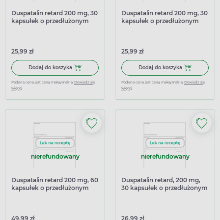
Duspatalin retard 200 mg, 30
Duspatalin retard 200 mg, 30
kapsułek o przedłużonym
kapsułek o przedłużonym
uwalnianiu (import
uwalnianiu (import
równoległy Delfarma)
równoległy Inpharm)
25,99 zł
25,99 zł
Dodaj do koszyka Duspatalin retard 200 mg, 30 kapsułek
Dodaj do kosz
Dodaj do koszyka
Dodaj do koszyka
Podana cena jest ceną maksymalną.
Dowiedz się
Podana cena jest ceną maksymalną.
Dowiedz się
więcej
więcej
nierefundowany
nierefundowany
Duspatalin retard 200 mg, 60
Duspatalin retard, 200 mg,
kapsułek o przedłużonym
30 kapsułek o przedłużonym
uwalnianiu (import
uwalnianiu (import
równoległy Delfarma)
równoległy InPharm)
49,99 zł
26,99 zł