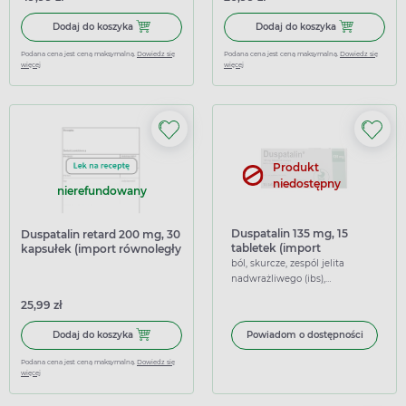
Dodaj do koszyka Duspatalin retard 200 mg, 60 kapsułek
Dodaj do kosz
Dodaj do koszyka
Dodaj do koszyka
Podana cena jest ceną maksymalną.
Dowiedz się
Podana cena jest ceną maksymalną.
Dowiedz się
więcej
więcej
Produkt
niedostępny
nierefundowany
Duspatalin 135 mg, 15
Duspatalin retard 200 mg, 30
tabletek (import
kapsułek (import równoległy
równoległy Medezin)
Inpharm)
ból, skurcze, zespól jelita
nadwrażliwego (ibs),
rozkurczające
25,99 zł
Dodaj do koszyka Duspatalin retard 200 mg, 30 kapsułek 
Dodaj do koszyka
Powiadom o dostępności
Podana cena jest ceną maksymalną.
Dowiedz się
więcej