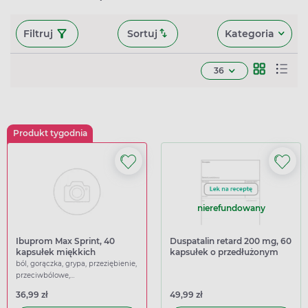
Filtruj
Sortuj
Kategoria
36
Produkt tygodnia
nierefundowany
Ibuprom Max Sprint, 40
Duspatalin retard 200 mg, 60
kapsułek miękkich
kapsułek o przedłużonym
uwalnianiu
ból, gorączka, grypa, przeziębienie,
przeciwbólowe,
przeciwgorączkowe
36,99 zł
49,99 zł