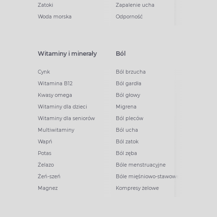
Zatoki
Zapalenie ucha
Woda morska
Odporność
Witaminy i minerały
Ból
Cynk
Ból brzucha
Witamina B12
Ból gardła
Kwasy omega
Ból głowy
Witaminy dla dzieci
Migrena
Witaminy dla seniorów
Ból pleców
Multiwitaminy
Ból ucha
Wapń
Ból zatok
Potas
Ból zęba
Żelazo
Bóle menstruacyjne
Żeń-szeń
Bóle mięśniowo-stawowe
Magnez
Kompresy żelowe