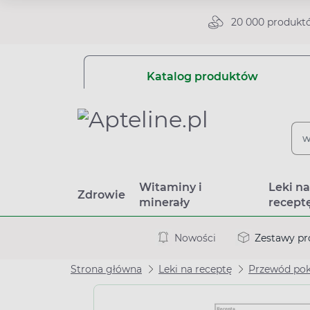
20 000 produkt
Katalog produktów
Witaminy i
Leki n
Zdrowie
minerały
recept
Nowości
Zestawy p
Strona główna
Leki na receptę
Przewód po