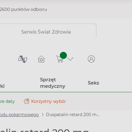
2600 punktów odbioru
Serwis Świat Zdrowia
sztuk
Sprzęt
Seks
ki
medyczny
ie daty
Korzystny wybór
ewodu pokarmowego
Duspatalin retard 200 mg, 60 kapsułek o przedłużonym uwalnianiu