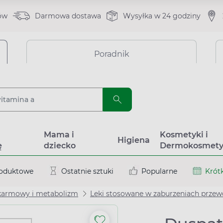
ów
Darmowa dostawa
Wysyłka w 24 godziny
Poradnik
a
Mama i
Kosmetyki i
Higiena
ę
dziecko
Dermokosmety
roduktowe
Ostatnie sztuki
Popularne
Krótk
karmowy i metabolizm
Leki stosowane w zaburzeniach prz