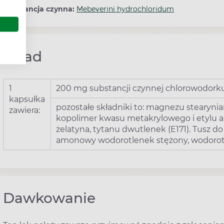
Substancja czynna:
Mebeverini hydrochloridum
Skład
1
200 mg substancji czynnej chlorowodor
kapsułka
pozostałe składniki to: magnezu stearynian
zawiera:
kopolimer kwasu metakrylowego i etylu akry
żelatyna, tytanu dwutlenek (E171). Tusz do
amonowy wodorotlenek stężony, wodorotlen
Dawkowanie