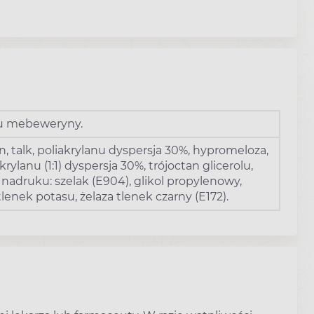
ku mebeweryny.
, talk, poliakrylanu dyspersja 30%, hypromeloza,
lanu (1:1) dyspersja 30%, trójoctan glicerolu,
 nadruku: szelak (E904), glikol propylenowy,
ek potasu, żelaza tlenek czarny (E172).