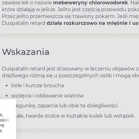
zawiera lek o nazwie
mebeweryny chlorowodorek
. Na
które działają w jelicie. Jelito jest częścią przewodu 
Przez jelito przemieszcza się trawiony pokarm. Jeśli mię
Duspatalin retard
działa rozkurczowo na mięśnie i u
Wskazania
Duspatalin retard jest stosowany w leczeniu objawów zes
drażliwego różnią się u poszczególnych osób i mogą o
bóle i kurcze brzucha
wzdęcia i oddawanie wiatrów
biegunkę, zaparcia lub obie te dolegliwości
h,
małe, twarde stolce w kształcie kulek lub wstążek.
ści i
ej.
y,