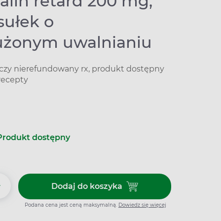
alin retard 200 mg,
sułek o
użonym uwalnianiu
iczy nierefundowany rx, produkt dostępny
recepty
Produkt dostępny
+
Dodaj do koszyka
Dodaj do koszyka Duspatalin r
Podana cena jest ceną maksymalną.
Dowiedz się więcej