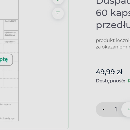
Duspat
60 kap
przedł
produkt leczn
za okazaniem 
49,99 zł
Dostępność:
-