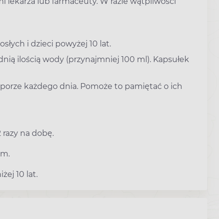
 lekarza lub farmaceuty. W razie wątpliwości
łych i dzieci powyżej 10 lat.
dnią ilością wody (przynajmniej 100 ml). Kapsułek
 porze każdego dnia. Pomoże to pamiętać o ich
 razy na dobę.
em.
ej 10 lat.