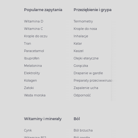
Popularne zapytania
Przeziębienie i grypa
Witamina D
Termometry
Witamina C
Krople do nosa
Krople do oczu
Inhalacje
Tran
Katar
Paracetamol
Kaszel
Ibuprofen
Olejki eteryczne
Melatonina
Gorączka
Elektrolity
Drapanie w gardle
Kolagen
Preparaty przeciwwirusowe
Zatoki
Zapalenie ucha
Woda morska
Odporność
Witaminy i minerały
Ból
Cynk
Ból brzucha
Witamina B12
Ból gardła