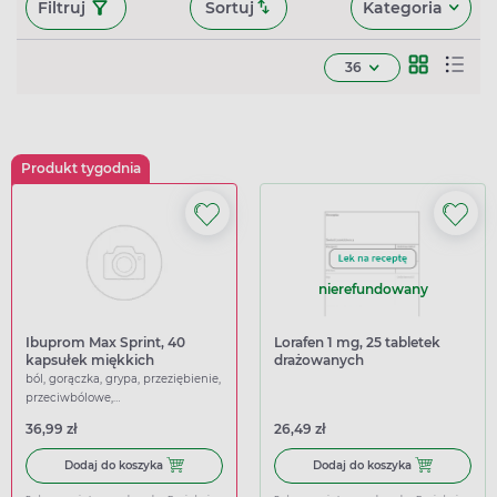
Filtruj
Sortuj
Kategoria
36
Produkt tygodnia
nierefundowany
Ibuprom Max Sprint, 40
Lorafen 1 mg, 25 tabletek
kapsułek miękkich
drażowanych
ból, gorączka, grypa, przeziębienie,
przeciwbólowe,
przeciwgorączkowe
36,99 zł
26,49 zł
Dodaj do koszyka Ibuprom Max Sprint, 40 kapsułek miękk
Dodaj do kosz
Dodaj do koszyka
Dodaj do koszyka