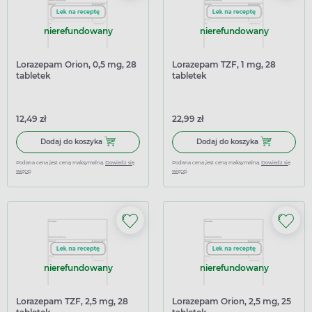
nierefundowany
nierefundowany
Lorazepam Orion, 0,5 mg, 28
Lorazepam TZF, 1 mg, 28
tabletek
tabletek
12,49 zł
22,99 zł
Dodaj do koszyka Lorazepam Orion, 0,5 mg, 28 tabletek
Dodaj do koszy
Dodaj do koszyka
Dodaj do koszyka
Podana cena jest ceną maksymalną.
Dowiedz się
Podana cena jest ceną maksymalną.
Dowiedz się
więcej
więcej
nierefundowany
nierefundowany
Lorazepam TZF, 2,5 mg, 28
Lorazepam Orion, 2,5 mg, 25