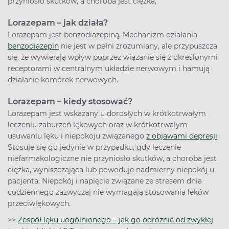
przyniosło skutków, a choroba jest ciężka,
Lorazepam – jak działa?
Lorazepam jest benzodiazepiną. Mechanizm działania
benzodiazepin
nie jest w pełni zrozumiany, ale przypuszcza
się, że wywierają wpływ poprzez wiązanie się z określonymi
receptorami w centralnym układzie nerwowym i hamują
działanie komórek nerwowych.
Lorazepam – kiedy stosować?
Lorazepam jest wskazany u dorosłych w krótkotrwałym
leczeniu zaburzeń lękowych oraz w krótkotrwałym
usuwaniu lęku i niepokoju związanego
z objawami depresji
.
Stosuje się go jedynie w przypadku, gdy leczenie
niefarmakologiczne nie przyniosło skutków, a choroba jest
ciężka, wyniszczająca lub powoduje nadmierny niepokój u
pacjenta. Niepokój i napięcie związane ze stresem dnia
codziennego zazwyczaj nie wymagają stosowania leków
przeciwlękowych.
>>
Zespół lęku uogólnionego – jak go odróżnić od zwykłej