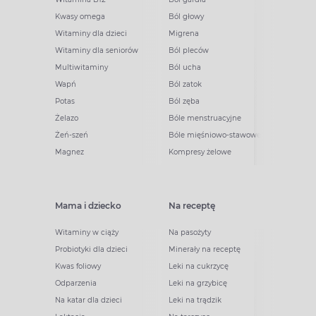
Kwasy omega
Ból głowy
Witaminy dla dzieci
Migrena
Witaminy dla seniorów
Ból pleców
Multiwitaminy
Ból ucha
Wapń
Ból zatok
Potas
Ból zęba
Żelazo
Bóle menstruacyjne
Żeń-szeń
Bóle mięśniowo-stawowe
Magnez
Kompresy żelowe
Mama i dziecko
Na receptę
Witaminy w ciąży
Na pasożyty
Probiotyki dla dzieci
Minerały na receptę
Kwas foliowy
Leki na cukrzycę
Odparzenia
Leki na grzybicę
Na katar dla dzieci
Leki na trądzik