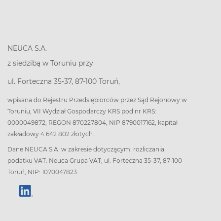
NEUCA S.A.
z siedzibą w Toruniu przy
ul. Forteczna 35-37, 87-100 Toruń,
wpisana do Rejestru Przedsiębiorców przez Sąd Rejonowy w
Toruniu, VII Wydział Gospodarczy KRS pod nr KRS:
0000049872, REGON 870227804, NIP 8790017162, kapitał
zakładowy 4 642 802 złotych.
Dane NEUCA S.A. w zakresie dotyczącym: rozliczania
podatku VAT: Neuca Grupa VAT, ul. Forteczna 35-37, 87-100
Toruń, NIP: 1070047823