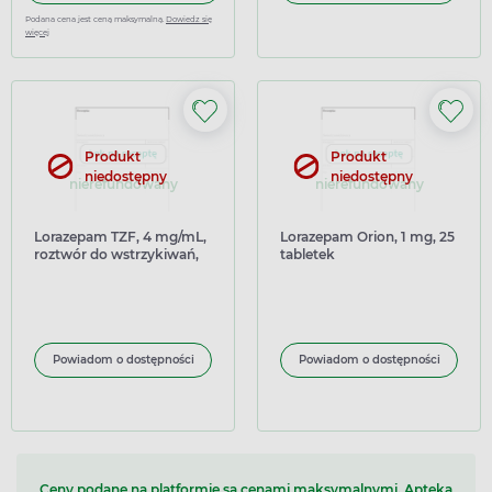
Podana cena jest ceną maksymalną.
Dowiedz się
więcej
Produkt
Produkt
niedostępny
niedostępny
nierefundowany
nierefundowany
Lorazepam TZF, 4 mg/mL,
Lorazepam Orion, 1 mg, 25
roztwór do wstrzykiwań,
tabletek
10 ampułek
Powiadom o dostępności
Powiadom o dostępności
Ceny podane na platformie są cenami maksymalnymi. Apteka