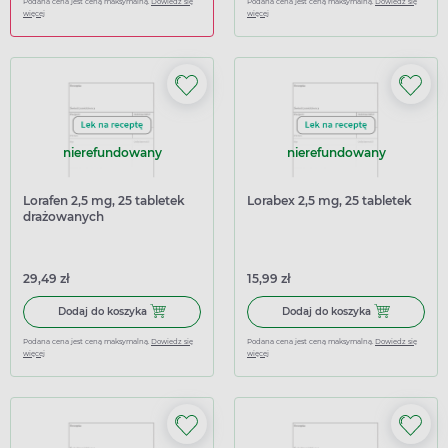
Podana cena jest ceną maksymalną.
Dowiedz się
Podana cena jest ceną maksymalną.
Dowiedz się
więcej
więcej
nierefundowany
nierefundowany
Lorafen 2,5 mg, 25 tabletek
Lorabex 2,5 mg, 25 tabletek
drażowanych
29,49 zł
15,99 zł
Dodaj do koszyka Lorafen 2,5 mg, 25 tabletek drażowanyc
Dodaj do koszy
Dodaj do koszyka
Dodaj do koszyka
Podana cena jest ceną maksymalną.
Dowiedz się
Podana cena jest ceną maksymalną.
Dowiedz się
więcej
więcej