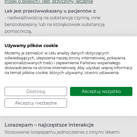
troski o bliskich? Test, przyczyny, leczenie
Lek jest przeciwwskazany u pacjentów z:
- nadwrażliwością na substancję czynną, inne
benzodiazepiny lub na którąkolwiek substancję
pomocniczą,
-
zespołem bezdechu sennego,
- ciężką niewydolnością oddechową,
Używamy plików cookie
- miastenią,
Możemy je zamieścić w celu analizy danych dotyczących
- ciężką niewydolnością wątroby.
odwiedzających, ulepszenia naszej strony internetowej, pokazania
spersonalizowanych treści i zapewnienia Państwu wspaniałego
doświadczenia na stronie internetowej. Aby uzyskać więcej informacji
Lorazepam – najczęstsze działania niepożądane
na temat plików cookie, których używamy, otwórz ustawienia.
Skutki uboczne stosowania lorazepamu to m.in. rzadkie
dyskrazje krwi, bardzo rzadkie reakcje immunologiczne,
nieczęste zmiany apetytu, rzadkie zaburzenia psychiczne
Dostosuj
Akceptuj wszystko
takie jak dezorientacja, depresja, zmiany libido, oraz rzadkie
Akceptuj niezbędne
i częstość nieznane reakcje paradoksalne, takie jak lęk,
agresja, pobudzenie seksualne i uzależnienie.
Lorazepam – najczęstsze interakcje
Stosowanie lorazepamu jednocześnie z innymi lekami