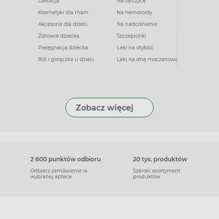
Laktacja
Na tarczycę
Kosmetyki dla mam
Na hemoroidy
Akcesoria dla dzieci
Na nadciśnienie
Zdrowie dziecka
Szczepionki
Pielęgnacja dziecka
Leki na otyłość
Ból i gorączka u dzieci
Leki na dnę moczanową
Zobacz więcej
2 600 punktów odbioru
20 tys. produktów
Odbierz zamówienie w
Szeroki asortyment
wybranej aptece
produktów