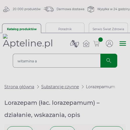
20 000 produktów
Darmowa dostawa
Wysyłka w 24 godziny
Katalog produktów
Poradnik
Serwis Świat Zdrowia
sztuk
Strona główna
Substancje czynne
Lorazepamum
Lorazepam (łac. lorazepamum) –
działanie, wskazania, opis