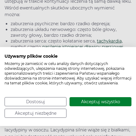
ustępują w trakcie kontynuacji leczenia tą samą dawką leku.
Wśród ewentualnych skutków ubocznych wymienić
można:
zaburzenia psychiczne: bardzo rzadko depresja;
zaburzenia układu nerwowego: często bóle głowy,
zawroty głowy, bardzo rzadko drżenia;
zaburzenia serca: często kołatanie serca,
tachykardia,
niezbyt często
nasilenie istniejącej dławicy piersiowej
,
omdlenie, niedociśnienie.
Używamy plików cookie
Możemy je zamieścić w celu analizy danych dotyczących
odwiedzających, ulepszenia naszej strony internetowej, pokazania
Lacydypina – najczęstsze interakcje
spersonalizowanych treści i zapewnienia Państwu wspaniałego
Łączne stosowanie lacydypiny z innymi lekami
doświadczenia na stronie internetowej. Aby uzyskać więcej informacji
obniżającymi ciśnienie tętnicze, takimi jak beta-
na temat plików cookie, których używamy, otwórz ustawienia.
adrenolityki, leki moczopędne czy inhibitory konwertazy
angiotensyny, może nasilać działanie hipotensyjne. Nie
Dostosuj
Akceptuj wszystko
stwierdzono specyficznych interakcji z powszechnie
stosowanymi lekami hipotensyjnymi, digoksyną,
Akceptuj niezbędne
tolbutamidem czy warfaryną. Jednak równoczesne
podawanie cymetydyny może zwiększyć stężenie
lacydypiny w osoczu. Lacydypina silnie wiąże się z białkami,