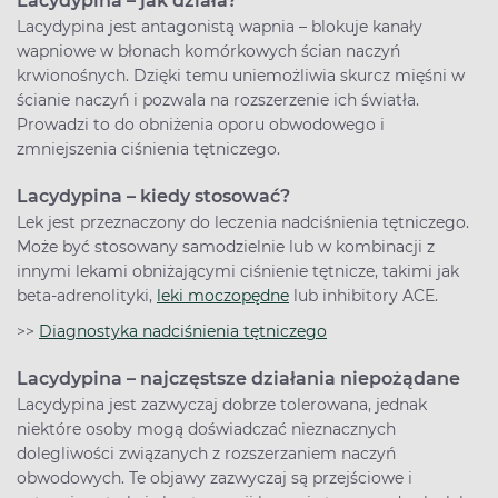
Lacydypina – jak działa?
Lacydypina jest antagonistą wapnia – blokuje kanały
wapniowe w błonach komórkowych ścian naczyń
krwionośnych. Dzięki temu uniemożliwia skurcz mięśni w
ścianie naczyń i pozwala na rozszerzenie ich światła.
Prowadzi to do obniżenia oporu obwodowego i
zmniejszenia ciśnienia tętniczego.
Lacydypina – kiedy stosować?
Lek jest przeznaczony do leczenia nadciśnienia tętniczego.
Może być stosowany samodzielnie lub w kombinacji z
innymi lekami obniżającymi ciśnienie tętnicze, takimi jak
beta-adrenolityki,
leki moczopędne
lub inhibitory ACE.
>>
Diagnostyka nadciśnienia tętniczego
Lacydypina – najczęstsze działania niepożądane
Lacydypina jest zazwyczaj dobrze tolerowana, jednak
niektóre osoby mogą doświadczać nieznacznych
dolegliwości związanych z rozszerzaniem naczyń
obwodowych. Te objawy zazwyczaj są przejściowe i