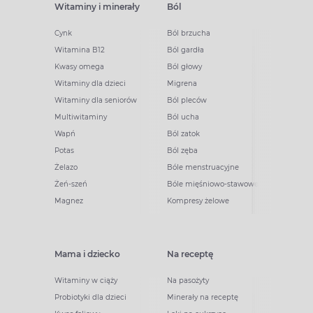
Witaminy i minerały
Ból
Cynk
Ból brzucha
Witamina B12
Ból gardła
Kwasy omega
Ból głowy
Witaminy dla dzieci
Migrena
Witaminy dla seniorów
Ból pleców
Multiwitaminy
Ból ucha
Wapń
Ból zatok
Potas
Ból zęba
Żelazo
Bóle menstruacyjne
Żeń-szeń
Bóle mięśniowo-stawowe
Magnez
Kompresy żelowe
Mama i dziecko
Na receptę
Witaminy w ciąży
Na pasożyty
Probiotyki dla dzieci
Minerały na receptę