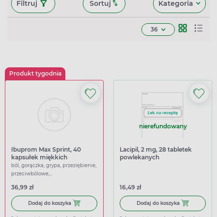
Filtruj
Sortuj
Kategoria
36
Produkt tygodnia
nierefundowany
Ibuprom Max Sprint, 40
Lacipil, 2 mg, 28 tabletek
kapsułek miękkich
powlekanych
ból, gorączka, grypa, przeziębienie,
przeciwbólowe,
przeciwgorączkowe
36,99 zł
16,49 zł
Dodaj do koszyka Ibuprom Max Sprint, 40 kapsułek miękk
Dodaj do koszy
Dodaj do koszyka
Dodaj do koszyka