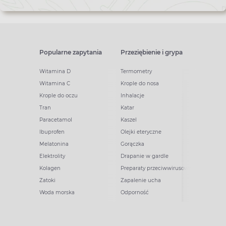
Popularne zapytania
Przeziębienie i grypa
Witamina D
Termometry
Witamina C
Krople do nosa
Krople do oczu
Inhalacje
Tran
Katar
Paracetamol
Kaszel
Ibuprofen
Olejki eteryczne
Melatonina
Gorączka
Elektrolity
Drapanie w gardle
Kolagen
Preparaty przeciwwirusowe
Zatoki
Zapalenie ucha
Woda morska
Odporność