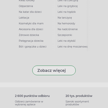
Kwas foliowy
Leki na cukrzycę
Odparzenia
Leki na grzybicę
Na katar dla dzieci
Leki na trądzik
Laktacja
Na tarczycę
Kosmetyki dla mam
Na hemoroidy
Akcesoria dla dzieci
Na nadciśnienie
Zdrowie dziecka
Szczepionki
Pielęgnacja dziecka
Leki na otyłość
Ból i gorączka u dzieci
Leki na dnę moczanową
Zobacz więcej
2 600 punktów odbioru
20 tys. produktów
Odbierz zamówienie w
Szeroki asortyment
wybranej aptece
produktów