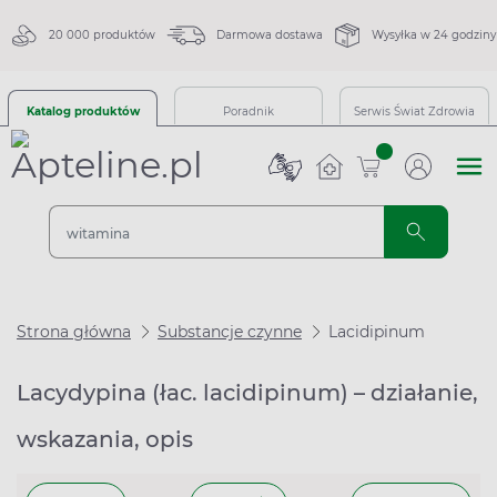
20 000 produktów
Darmowa dostawa
Wysyłka w 24 godziny
Katalog produktów
Poradnik
Serwis Świat Zdrowia
sztuk
Strona główna
Substancje czynne
Lacidipinum
Lacydypina (łac. lacidipinum) – działanie,
wskazania, opis