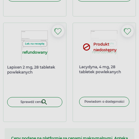
Produkt
niedostępny
refundowany
refundowany
Lacydyna, 4 mg, 28
Lapixen 2 mg, 28 tabletek
tabletek powlekanych
powlekanych
Powiadom o dostępności
Sprawdź cenę
Ceny podane na platformie są cenami maksymalnymi. Apteka