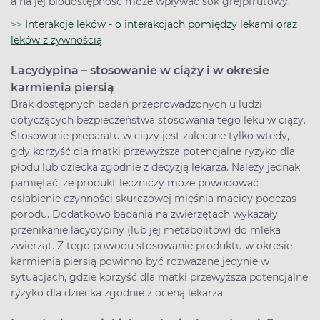
a na jej biodostępność może wpływać sok grejpfrutowy.
>>
Interakcje leków - o interakcjach pomiędzy lekami oraz
leków z żywnością
Lacydypina – stosowanie w ciąży i w okresie
karmienia piersią
Brak dostępnych badań przeprowadzonych u ludzi
dotyczących bezpieczeństwa stosowania tego leku w ciąży.
Stosowanie preparatu w ciąży jest zalecane tylko wtedy,
gdy korzyść dla matki przewyższa potencjalne ryzyko dla
płodu lub dziecka zgodnie z decyzją lekarza. Należy jednak
pamiętać, że produkt leczniczy może powodować
osłabienie czynności skurczowej mięśnia macicy podczas
porodu. Dodatkowo badania na zwierzętach wykazały
przenikanie lacydypiny (lub jej metabolitów) do mleka
zwierząt. Z tego powodu stosowanie produktu w okresie
karmienia piersią powinno być rozważane jedynie w
sytuacjach, gdzie korzyść dla matki przewyższa potencjalne
ryzyko dla dziecka zgodnie z oceną lekarza.