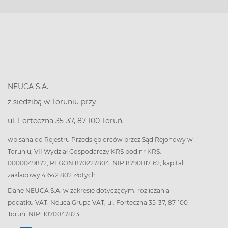
NEUCA S.A.
z siedzibą w Toruniu przy
ul. Forteczna 35-37, 87-100 Toruń,
wpisana do Rejestru Przedsiębiorców przez Sąd Rejonowy w
Toruniu, VII Wydział Gospodarczy KRS pod nr KRS:
0000049872, REGON 870227804, NIP 8790017162, kapitał
zakładowy 4 642 802 złotych.
Dane NEUCA S.A. w zakresie dotyczącym: rozliczania
podatku VAT: Neuca Grupa VAT, ul. Forteczna 35-37, 87-100
Toruń, NIP: 1070047823