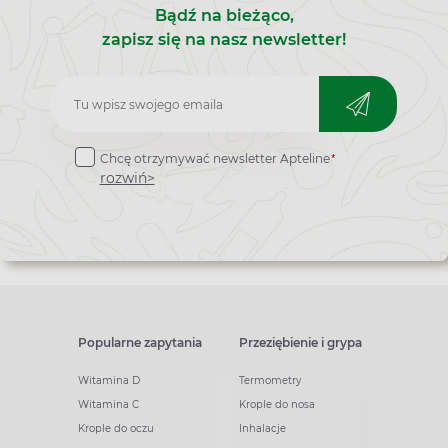
Bądź na bieżąco,
zapisz się na nasz newsletter!
Zapisz
do
*
Chcę otrzymywać newsletter Apteline
newslettera
rozwiń>
Popularne zapytania
Przeziębienie i grypa
Witamina D
Termometry
Witamina C
Krople do nosa
Krople do oczu
Inhalacje