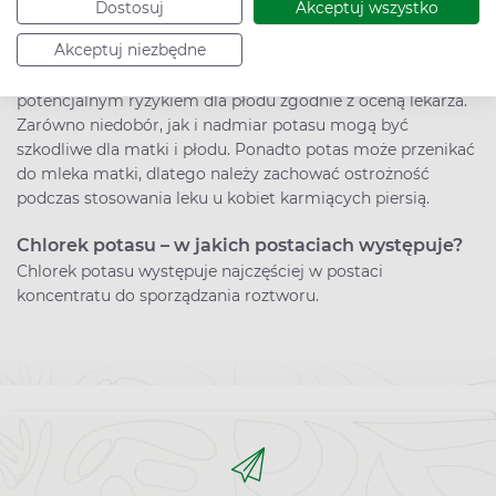
Nie przeprowadzono badań dotyczących wpływu tego leku
Dostosuj
Akceptuj wszystko
na ludzki płód ani zdolności reprodukcyjne kobiet.
Akceptuj niezbędne
Stosowanie produktu w ciąży jest zalecane jedynie w
przypadku, gdy korzyści dla matki przeważają nad
potencjalnym ryzykiem dla płodu zgodnie z oceną lekarza.
Zarówno niedobór, jak i nadmiar potasu mogą być
szkodliwe dla matki i płodu. Ponadto potas może przenikać
do mleka matki, dlatego należy zachować ostrożność
podczas stosowania leku u kobiet karmiących piersią.
Chlorek potasu – w jakich postaciach występuje?
Chlorek potasu występuje najczęściej w postaci
koncentratu do sporządzania roztworu.