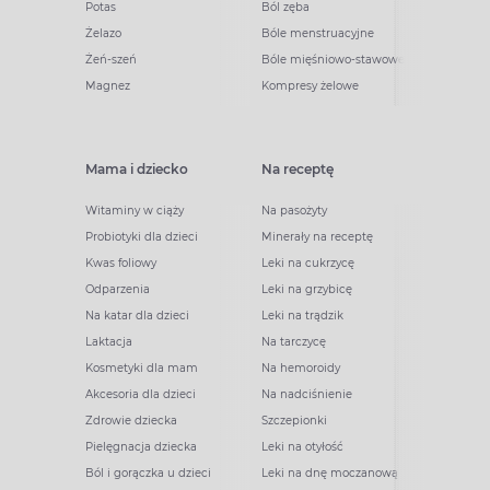
Potas
Ból zęba
Żelazo
Bóle menstruacyjne
Żeń-szeń
Bóle mięśniowo-stawowe
Magnez
Kompresy żelowe
Mama i dziecko
Na receptę
Witaminy w ciąży
Na pasożyty
Probiotyki dla dzieci
Minerały na receptę
Kwas foliowy
Leki na cukrzycę
Odparzenia
Leki na grzybicę
Na katar dla dzieci
Leki na trądzik
Laktacja
Na tarczycę
Kosmetyki dla mam
Na hemoroidy
Akcesoria dla dzieci
Na nadciśnienie
Zdrowie dziecka
Szczepionki
Pielęgnacja dziecka
Leki na otyłość
Ból i gorączka u dzieci
Leki na dnę moczanową