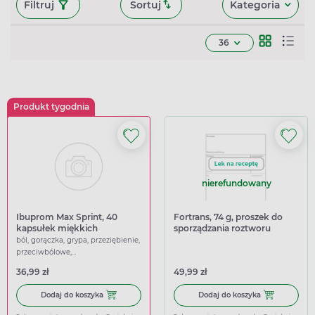
Filtruj
Sortuj
Kategoria
36
Produkt tygodnia
nierefundowany
Ibuprom Max Sprint, 40
Fortrans, 74 g, proszek do
kapsułek miękkich
sporządzania roztworu
doustnego, 4 saszetki
ból, gorączka, grypa, przeziębienie,
przeciwbólowe,
przeciwgorączkowe
36,99 zł
49,99 zł
Dodaj do koszyka Ibuprom Max Sprint, 40 kapsułek miękk
Dodaj do koszy
Dodaj do koszyka
Dodaj do koszyka