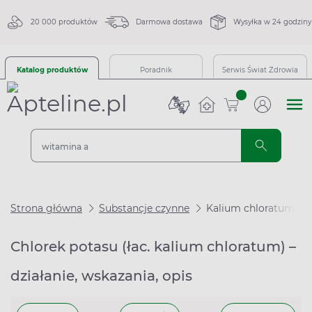
20 000 produktów
Darmowa dostawa
Wysyłka w 24 godziny
Katalog produktów
Poradnik
Serwis Świat Zdrowia
sztuk
Strona główna
Substancje czynne
Kalium chloratum
Chlorek potasu (łac. kalium chloratum) –
działanie, wskazania, opis