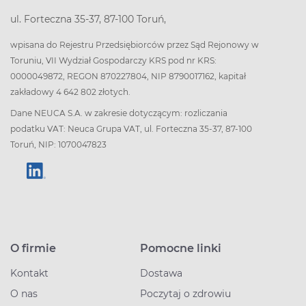
ul. Forteczna 35-37, 87-100 Toruń,
wpisana do Rejestru Przedsiębiorców przez Sąd Rejonowy w
Toruniu, VII Wydział Gospodarczy KRS pod nr KRS:
0000049872, REGON 870227804, NIP 8790017162, kapitał
zakładowy 4 642 802 złotych.
Dane NEUCA S.A. w zakresie dotyczącym: rozliczania
podatku VAT: Neuca Grupa VAT, ul. Forteczna 35-37, 87-100
Toruń, NIP: 1070047823
O firmie
Pomocne linki
Kontakt
Dostawa
O nas
Poczytaj o zdrowiu