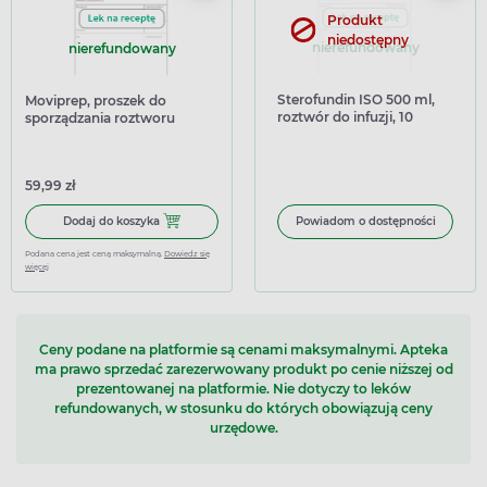
Produkt
niedostępny
nierefundowany
nierefundowany
Sterofundin ISO 500 ml,
Moviprep, proszek do
roztwór do infuzji, 10
sporządzania roztworu
pojemników
doustnego, 1 zestaw
terapeutyczny
59,99 zł
Dodaj do koszyka Moviprep, proszek do sporządzania rozt
Dodaj do koszyka
Powiadom o dostępności
Podana cena jest ceną maksymalną.
Dowiedz się
więcej
Ceny podane na platformie są cenami maksymalnymi. Apteka
ma prawo sprzedać zarezerwowany produkt po cenie niższej od
prezentowanej na platformie. Nie dotyczy to leków
refundowanych, w stosunku do których obowiązują ceny
urzędowe.