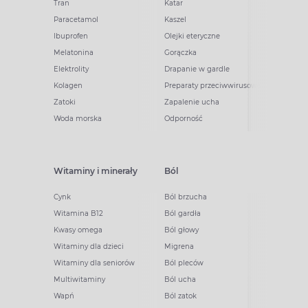
Tran
Katar
Paracetamol
Kaszel
Ibuprofen
Olejki eteryczne
Melatonina
Gorączka
Elektrolity
Drapanie w gardle
Kolagen
Preparaty przeciwwirusowe
Zatoki
Zapalenie ucha
Woda morska
Odporność
Witaminy i minerały
Ból
Cynk
Ból brzucha
Witamina B12
Ból gardła
Kwasy omega
Ból głowy
Witaminy dla dzieci
Migrena
Witaminy dla seniorów
Ból pleców
Multiwitaminy
Ból ucha
Wapń
Ból zatok