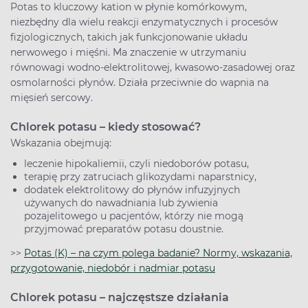
Potas to kluczowy kation w płynie komórkowym,
niezbędny dla wielu reakcji enzymatycznych i procesów
fizjologicznych, takich jak funkcjonowanie układu
nerwowego i mięśni. Ma znaczenie w utrzymaniu
równowagi wodno-elektrolitowej, kwasowo-zasadowej oraz
osmolarności płynów. Działa przeciwnie do wapnia na
mięsień sercowy.
Chlorek potasu – kiedy stosować?
Wskazania obejmują:
leczenie hipokaliemii, czyli niedoborów potasu,
terapię przy zatruciach glikozydami naparstnicy,
dodatek elektrolitowy do płynów infuzyjnych
używanych do nawadniania lub żywienia
pozajelitowego u pacjentów, którzy nie mogą
przyjmować preparatów potasu doustnie.
>>
Potas (K) – na czym polega badanie? Normy, wskazania,
przygotowanie, niedobór i nadmiar potasu
Chlorek potasu – najczęstsze działania