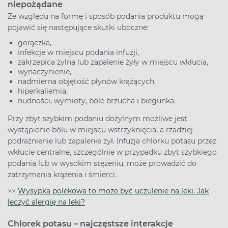
niepożądane
Ze względu na formę i sposób podania produktu mogą
pojawić się następujące skutki uboczne:
gorączka,
infekcje w miejscu podania infuzji,
zakrzepica żylna lub zapalenie żyły w miejscu wkłucia,
wynaczynienie,
nadmierna objętość płynów krążących,
hiperkaliemia,
nudności, wymioty, bóle brzucha i biegunka.
Przy zbyt szybkim podaniu dożylnym możliwe jest
wystąpienie bólu w miejscu wstrzyknięcia, a rzadziej
podrażnienie lub zapalenie żył. Infuzja chlorku potasu przez
wkłucie centralne, szczególnie w przypadku zbyt szybkiego
podania lub w wysokim stężeniu, może prowadzić do
zatrzymania krążenia i śmierci.
>>
Wysypka polekowa to może być uczulenie na leki. Jak
leczyć alergię na leki?
Chlorek potasu – najczęstsze interakcje