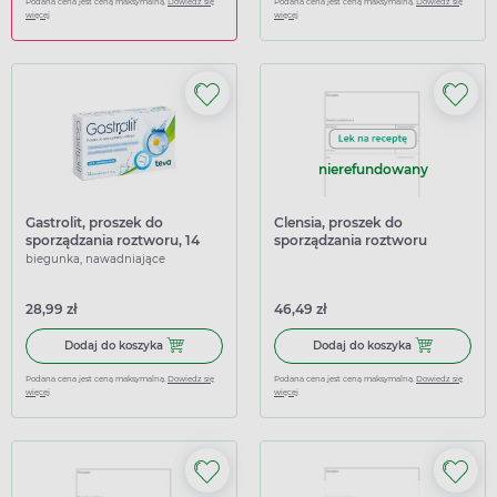
Podana cena jest ceną maksymalną.
Dowiedz się
Podana cena jest ceną maksymalną.
Dowiedz się
więcej
więcej
nierefundowany
Gastrolit, proszek do
Clensia, proszek do
sporządzania roztworu, 14
sporządzania roztworu
saszetek
doustnego, 8 saszetek
biegunka, nawadniające
28,99 zł
46,49 zł
Dodaj do koszyka Gastrolit, proszek do sporządzania roztwo
Dodaj do koszy
Dodaj do koszyka
Dodaj do koszyka
Podana cena jest ceną maksymalną.
Dowiedz się
Podana cena jest ceną maksymalną.
Dowiedz się
więcej
więcej