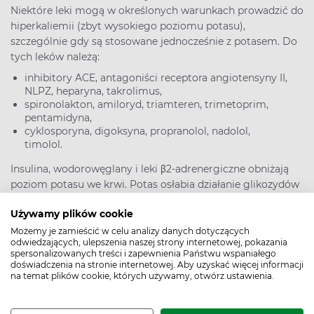
Niektóre leki mogą w określonych warunkach prowadzić do
hiperkaliemii (zbyt wysokiego poziomu potasu),
szczególnie gdy są stosowane jednocześnie z potasem. Do
tych leków należą:
inhibitory ACE, antagoniści receptora angiotensyny II,
NLPZ, heparyna, takrolimus,
spironolakton, amiloryd, triamteren, trimetoprim,
pentamidyna,
cyklosporyna, digoksyna, propranolol, nadolol,
timolol.
Insulina, wodorowęglany i leki β2-adrenergiczne obniżają
poziom potasu we krwi. Potas osłabia działanie glikozydów
naparstnicy. Sole wapnia podane dożylnie normalizują
Używamy plików cookie
zaburzenia EKG typowe dla hiperkaliemii.
Możemy je zamieścić w celu analizy danych dotyczących
>>
EKG-elektrokardiogram – na czym polega? Wskazania,
odwiedzających, ulepszenia naszej strony internetowej, pokazania
jak się przygotować do badania pracy serca?
spersonalizowanych treści i zapewnienia Państwu wspaniałego
doświadczenia na stronie internetowej. Aby uzyskać więcej informacji
na temat plików cookie, których używamy, otwórz ustawienia.
Chlorek potasu – stosowanie w ciąży i w okresie
karmienia piersią