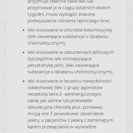
przyjmuje obecnie takie leki lub
przyjmował je w ciągu ostatnich dwóch
tygodni, może wystąpić znaczne
podwyższenie ciśnienia tętniczego krwi,
leki stosowane w chorobie lokomocyjnej
(leki zawierające substancje o działaniu
cholinolitycznym),
leki stosowane w zaburzeniach jelitowych
(szczególnie leki zmniejszające
perystaltykę jelit), (leki zawierające
substancje o działaniu cholinolitycznym),
leki stosowane w leczeniu niewydolności
oddechowej (leki z grupy agonistów
receptora beta-2- adrenergicznego),
takiej jak: astma lub przewlekła
obturacyjna choroba płuc, ponieważ
mogą one 3 powodować zaostrzenie
jaskry u pacjentów z jaskrą z zamkniętym
kątem przesączania w wywiadzie.