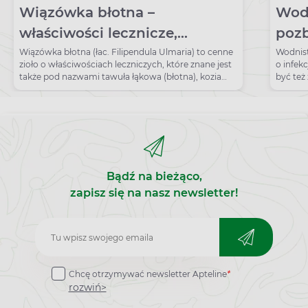
Wiązówka błotna –
Wodn
właściwości lecznicze,
poz
działanie i zastosowanie
Wiązówka błotna (łac. Filipendula Ulmaria) to cenne
Wodnist
zioło o właściwościach leczniczych, które znane jest
o infek
także pod nazwami tawuła łąkowa (błotna), kozia
być też
broda, czy kropidło błotne. Obecnie z powodzeniem
stosuje się ją na przeziębienie, reumatoidalne
zapalenie stawów czy też bóle mięśniowo-stawowe.
Ponadto, zwolennicy fitoterapii polecają zioło na
problemy trawienne, w tym przede wszystkim
zgagę, nudności i nadkwasotę.
Bądź na bieżąco,
zapisz się na nasz newsletter!
Zapisz
do
Chcę otrzymywać newsletter Apteline
*
newslettera
rozwiń>