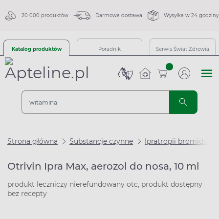
20 000 produktów
Darmowa dostawa
Wysyłka w 24 godziny
Katalog produktów
Poradnik
Serwis Świat Zdrowia
sztuk
Strona główna
Substancje czynne
Ipratropii bromidum
Otrivin Ipra Max, aerozol do nosa, 10 ml
produkt leczniczy nierefundowany otc, produkt dostępny
bez recepty