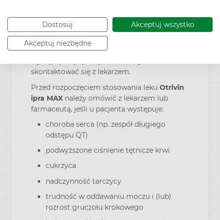
przynoszące ulgę przy zatkanym nosie,
Otrivin ipra MAX
może powodować
Dostosuj
Akceptuj wszystko
bezsenność, zawroty głowy, drżenie,
nieregularne bicie serca lub podwyższone
Akceptuj niezbędne
ciśnienie tętnicze krwi. Jeśli te objawy
wystąpią i będą uciążliwe, należy
skontaktować się z lekarzem.
Przed rozpoczęciem stosowania leku
Otrivin
ipra MAX
należy omówić z lekarzem lub
farmaceutą, jeśli u pacjenta występuje:
choroba serca (np. zespół długiego
odstępu QT)
podwyższone ciśnienie tętnicze krwi
cukrzyca
nadczynność tarczycy
trudność w oddawaniu moczu i (lub)
rozrost gruczołu krokowego