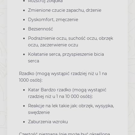
Rozstrój żołądka
Zmienione czucie zapachu, drżenie
Dyskomfort, zmęczenie
Bezsenność
Podrażnienie oczu, suchość oczu, obrzęk
oczu, zaczerwienie oczu
Kołatanie serca, przyspieszenie bicia
serca
Rzadko (mogą wystąpić rzadziej niż u 1 na
1000 osób):
Katar Bardzo rzadko (mogą wystąpić
rzadziej niż u 1 na 10 000 osób):
Reakcje na lek takie jak: obrzęk, wysypka,
swędzenie
Zaburzenia wzroku
Częstość nieznana (nie może być określona