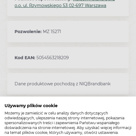
o.o. ul. Rzymowskiego 53 02-697 Warszawa
Pozwolenie:
MZ 15271
Kod EAN:
5054563218209
Dane produktowe pochodzą z NIQBrandbank
Używamy plików cookie
Ważne przed zastosowaniem
Co warto wiedzieć przed
Możemy je zamieścić w celu analizy danych dotyczących
zastosowaniem leku Otrivin Ipra Max?
odwiedzających, ulepszenia naszej strony internetowej, pokazania
spersonalizowanych treści i zapewnienia Państwu wspaniałego
doświadczenia na stronie internetowej. Aby uzyskać więcej informacji
na temat plików cookie, których używamy, otwórz ustawienia.
U pacjentów z nadwrażliwością na leki