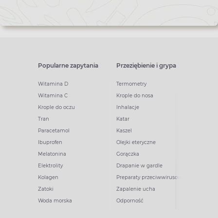
Popularne zapytania
Przeziębienie i grypa
Witamina D
Termometry
Witamina C
Krople do nosa
Krople do oczu
Inhalacje
Tran
Katar
Paracetamol
Kaszel
Ibuprofen
Olejki eteryczne
Melatonina
Gorączka
Elektrolity
Drapanie w gardle
Kolagen
Preparaty przeciwwirusowe
Zatoki
Zapalenie ucha
Woda morska
Odporność