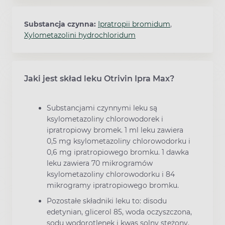
Substancja czynna:
Ipratropii bromidum
,
Xylometazolini hydrochloridum
Jaki jest skład leku Otrivin Ipra Max?
Substancjami czynnymi leku są
ksylometazoliny chlorowodorek i
ipratropiowy bromek. 1 ml leku zawiera
0,5 mg ksylometazoliny chlorowodorku i
0,6 mg ipratropiowego bromku. 1 dawka
leku zawiera 70 mikrogramów
ksylometazoliny chlorowodorku i 84
mikrogramy ipratropiowego bromku.
Pozostałe składniki leku to: disodu
edetynian, glicerol 85, woda oczyszczona,
sodu wodorotlenek i kwas solny stężony.