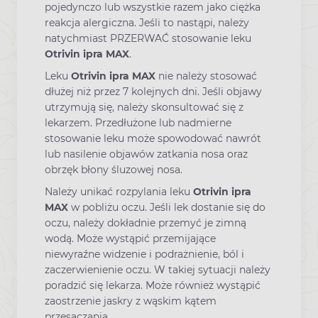
pojedynczo lub wszystkie razem jako ciężka
reakcja alergiczna. Jeśli to nastąpi, należy
natychmiast PRZERWAĆ stosowanie leku
Otrivin ipra MAX
.
Leku
Otrivin ipra MAX
nie należy stosować
dłużej niż przez 7 kolejnych dni. Jeśli objawy
utrzymują się, należy skonsultować się z
lekarzem. Przedłużone lub nadmierne
stosowanie leku może spowodować nawrót
lub nasilenie objawów zatkania nosa oraz
obrzęk błony śluzowej nosa.
Należy unikać rozpylania leku
Otrivin ipra
MAX
w pobliżu oczu. Jeśli lek dostanie się do
oczu, należy dokładnie przemyć je zimną
wodą. Może wystąpić przemijające
niewyraźne widzenie i podrażnienie, ból i
zaczerwienienie oczu. W takiej sytuacji należy
poradzić się lekarza. Może również wystąpić
zaostrzenie jaskry z wąskim kątem
przesączania.