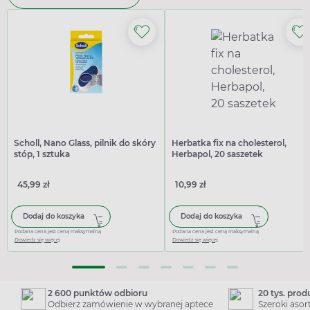
Scholl, Nano Glass, pilnik do skóry
Herbatka fix na cholesterol,
stóp, 1 sztuka
Herbapol, 20 saszetek
45,99 zł
10,99 zł
Dodaj do koszyka
Dodaj do koszyka
Podana cena jest ceną maksymalną
Podana cena jest ceną maksymalną
Dowiedz się więcej
Dowiedz się więcej
2 600 punktów odbioru
20 tys. pro
Odbierz zamówienie w wybranej aptece
Szeroki aso