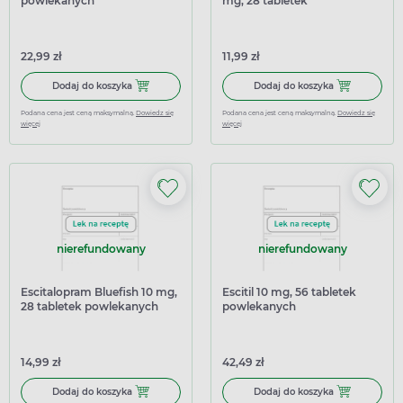
powlekanych
mg, 28 tabletek
powlekanych
22,99 zł
11,99 zł
Dodaj do koszyka Aciprex 10 mg, 28 tabletek powlekanyc
Dodaj do kosz
Dodaj do koszyka
Dodaj do koszyka
Podana cena jest ceną maksymalną.
Dowiedz się
Podana cena jest ceną maksymalną.
Dowiedz się
więcej
więcej
nierefundowany
nierefundowany
Escitalopram Bluefish 10 mg,
Escitil 10 mg, 56 tabletek
28 tabletek powlekanych
powlekanych
14,99 zł
42,49 zł
Dodaj do koszyka Escitalopram Bluefish 10 mg, 28 table
Dodaj do koszy
Dodaj do koszyka
Dodaj do koszyka