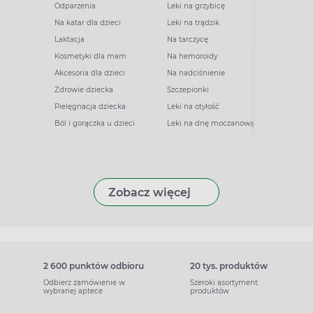
Odparzenia
Leki na grzybicę
Na katar dla dzieci
Leki na trądzik
Laktacja
Na tarczycę
Kosmetyki dla mam
Na hemoroidy
Akcesoria dla dzieci
Na nadciśnienie
Zdrowie dziecka
Szczepionki
Pielęgnacja dziecka
Leki na otyłość
Ból i gorączka u dzieci
Leki na dnę moczanową
Zobacz więcej
2 600 punktów odbioru
20 tys. produktów
Odbierz zamówienie w
Szeroki asortyment
wybranej aptece
produktów