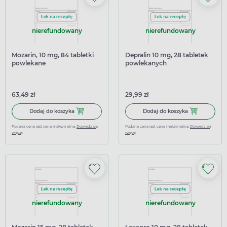
nierefundowany
nierefundowany
Mozarin, 10 mg, 84 tabletki
Depralin 10 mg, 28 tabletek
powlekane
powlekanych
63,49 zł
29,99 zł
Dodaj do koszyka Mozarin, 10 mg, 84 tabletki powlekane
Dodaj do kosz
Dodaj do koszyka
Dodaj do koszyka
Podana cena jest ceną maksymalną.
Dowiedz się
Podana cena jest ceną maksymalną.
Dowiedz się
więcej
więcej
nierefundowany
nierefundowany