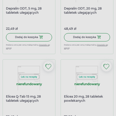
Depralin ODT, 5 mg, 28
Depralin ODT, 20 mg, 28
tabletek ulegających
tabletek ulegających
rozpadowi w jamie ustnej
rozpadowi w jamie ustnej
22,49 zł
48,49 zł
Dodaj do koszyka Depralin ODT, 5 mg, 28 tabletek ulegaj
Dodaj do kosz
Dodaj do koszyka
Dodaj do koszyka
Podana cena jest ceną maksymalną.
Dowiedz się
Podana cena jest ceną maksymalną.
Dowiedz się
więcej
więcej
nierefundowany
nierefundowany
Elicea Q-Tab 15 mg, 28
Elicea 20 mg, 28 tabletek
tabletek ulegających
powlekanych
rozpadowi w jamie ustnej