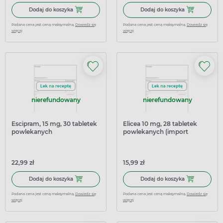
Dodaj do koszyka Mozarin 20 mg, 28 tabletek powlekanyc
Dodaj do kosz
Dodaj do koszyka
Dodaj do koszyka
Podana cena jest ceną maksymalną.
Dowiedz się
Podana cena jest ceną maksymalną.
Dowiedz się
więcej
więcej
nierefundowany
nierefundowany
Escipram, 15 mg, 30 tabletek
Elicea 10 mg, 28 tabletek
powlekanych
powlekanych (import
równoległy Inpharm)
22,99 zł
15,99 zł
Dodaj do koszyka Escipram, 15 mg, 30 tabletek powlekan
Dodaj do kosz
Dodaj do koszyka
Dodaj do koszyka
Podana cena jest ceną maksymalną.
Dowiedz się
Podana cena jest ceną maksymalną.
Dowiedz się
więcej
więcej