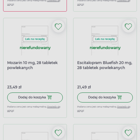
Podana cena jest ceną maksymalną.
Dowiedz się
Podana cena jest ceną maksymalną.
Dowiedz się
więcej
więcej
nierefundowany
nierefundowany
Mozarin 10 mg, 28 tabletek
Escitalopram Bluefish 20 mg,
powlekanych
28 tabletek powlekanych
23,49 zł
21,49 zł
Dodaj do koszyka Mozarin 10 mg, 28 tabletek powlekanyc
Dodaj do kosz
Dodaj do koszyka
Dodaj do koszyka
Podana cena jest ceną maksymalną.
Dowiedz się
Podana cena jest ceną maksymalną.
Dowiedz się
więcej
więcej