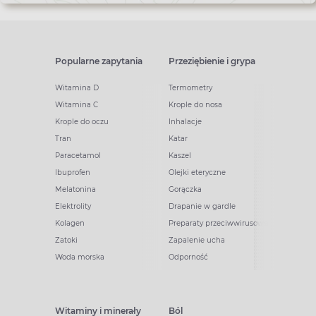
Popularne zapytania
Przeziębienie i grypa
Witamina D
Termometry
Witamina C
Krople do nosa
Krople do oczu
Inhalacje
Tran
Katar
Paracetamol
Kaszel
Ibuprofen
Olejki eteryczne
Melatonina
Gorączka
Elektrolity
Drapanie w gardle
Kolagen
Preparaty przeciwwirusowe
Zatoki
Zapalenie ucha
Woda morska
Odporność
Witaminy i minerały
Ból