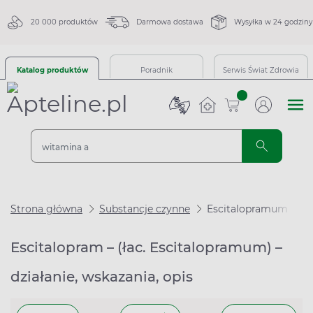
20 000 produktów
Darmowa dostawa
Wysyłka w 24 godziny
Katalog produktów
Poradnik
Serwis Świat Zdrowia
sztuk
Strona główna
Substancje czynne
Escitalopramum
Escitalopram – (łac. Escitalopramum) –
działanie, wskazania, opis