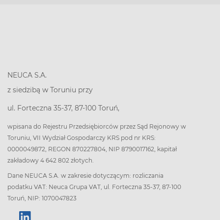
NEUCA S.A.
z siedzibą w Toruniu przy
ul. Forteczna 35-37, 87-100 Toruń,
wpisana do Rejestru Przedsiębiorców przez Sąd Rejonowy w
Toruniu, VII Wydział Gospodarczy KRS pod nr KRS:
0000049872, REGON 870227804, NIP 8790017162, kapitał
zakładowy 4 642 802 złotych.
Dane NEUCA S.A. w zakresie dotyczącym: rozliczania
podatku VAT: Neuca Grupa VAT, ul. Forteczna 35-37, 87-100
Toruń, NIP: 1070047823