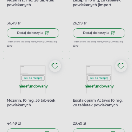
Mozarin 15 mg, 28 tabletek
Lexapro 10 mg, 28 tabletek
powlekanych
powlekanych (import
równoległy Inpharm)
36,49 zł
26,99 zł
Dodaj do koszyka Mozarin 15 mg, 28 tabletek powlekanyc
Dodaj do kosz
Dodaj do koszyka
Dodaj do koszyka
Podana cena jest ceną maksymalną.
Dowiedz się
Podana cena jest ceną maksymalną.
Dowiedz się
więcej
więcej
nierefundowany
nierefundowany
Mozarin, 10 mg, 56 tabletek
Escitalopram Actavis 10 mg,
powlekanych
28 tabletek powlekanych
44,49 zł
23,49 zł