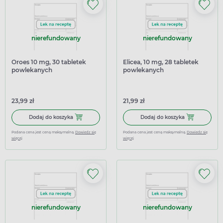
nierefundowany
nierefundowany
Oroes 10 mg, 30 tabletek
Elicea, 10 mg, 28 tabletek
powlekanych
powlekanych
23,99 zł
21,99 zł
Dodaj do koszyka Oroes 10 mg, 30 tabletek powlekanych
Dodaj do koszy
Dodaj do koszyka
Dodaj do koszyka
Podana cena jest ceną maksymalną.
Dowiedz się
Podana cena jest ceną maksymalną.
Dowiedz się
więcej
więcej
nierefundowany
nierefundowany