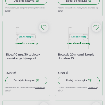
Dodaj do koszyka Mozarin, 10 mg, 56 tabletek powlekanyc
Dodaj do kosz
Dodaj do koszyka
Dodaj do koszyka
Podana cena jest ceną maksymalną.
Dowiedz się
Podana cena jest ceną maksymalną.
Dowiedz się
więcej
więcej
nierefundowany
nierefundowany
Elicea 10 mg, 30 tabletek
Betesda 20 mg/ml, krople
powlekanych (import
doustne, 15 ml
równoległy Delfarma)
15,99 zł
51,99 zł
Dodaj do koszyka Elicea 10 mg, 30 tabletek powlekanych 
Dodaj do koszy
Dodaj do koszyka
Dodaj do koszyka
Podana cena jest ceną maksymalną.
Dowiedz się
Podana cena jest ceną maksymalną.
Dowiedz się
więcej
więcej