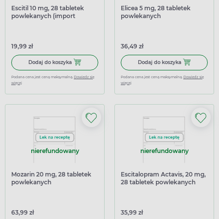
Escitil 10 mg, 28 tabletek
Elicea 5 mg, 28 tabletek
powlekanych (import
powlekanych
równoległy Delfarma)
19,99 zł
36,49 zł
Dodaj do koszyka Escitil 10 mg, 28 tabletek powlekanych 
Dodaj do kosz
Dodaj do koszyka
Dodaj do koszyka
Podana cena jest ceną maksymalną.
Dowiedz się
Podana cena jest ceną maksymalną.
Dowiedz się
więcej
więcej
nierefundowany
nierefundowany
Mozarin 20 mg, 28 tabletek
Escitalopram Actavis, 20 mg,
powlekanych
28 tabletek powlekanych
(import równoległy
InPharm)
63,99 zł
35,99 zł