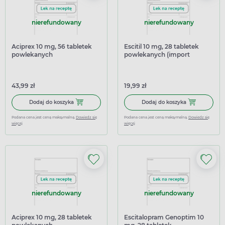
nierefundowany
nierefundowany
Aciprex 10 mg, 56 tabletek
Escitil 10 mg, 28 tabletek
powlekanych
powlekanych (import
równoległy Inpharm)
43,99 zł
19,99 zł
Dodaj do koszyka Aciprex 10 mg, 56 tabletek powlekanyc
Dodaj do koszy
Dodaj do koszyka
Dodaj do koszyka
Podana cena jest ceną maksymalną.
Dowiedz się
Podana cena jest ceną maksymalną.
Dowiedz się
więcej
więcej
nierefundowany
nierefundowany
Aciprex 10 mg, 28 tabletek
Escitalopram Genoptim 10