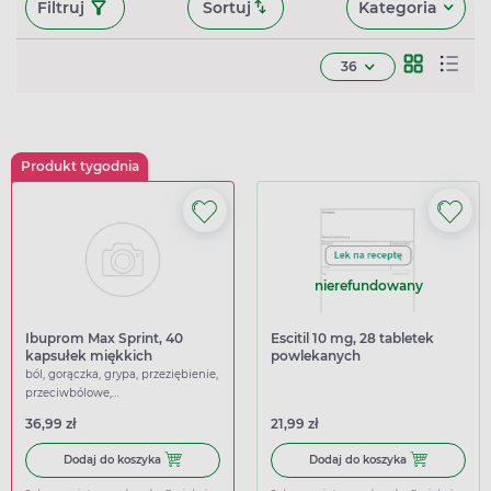
Filtruj
Sortuj
Kategoria
36
Produkt tygodnia
nierefundowany
Ibuprom Max Sprint, 40
Escitil 10 mg, 28 tabletek
kapsułek miękkich
powlekanych
ból, gorączka, grypa, przeziębienie,
przeciwbólowe,
przeciwgorączkowe
36,99 zł
21,99 zł
Dodaj do koszyka Ibuprom Max Sprint, 40 kapsułek miękk
Dodaj do koszy
Dodaj do koszyka
Dodaj do koszyka