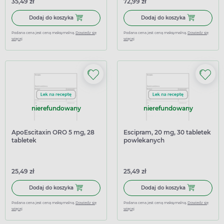
35,49 zł
72,99 zł
Dodaj do koszyka Elicea Q-Tab 15 mg, 28 tabletek ulegaj
Dodaj do kosz
Dodaj do koszyka
Dodaj do koszyka
Podana cena jest ceną maksymalną.
Dowiedz się
Podana cena jest ceną maksymalną.
Dowiedz się
więcej
więcej
nierefundowany
nierefundowany
ApoEscitaxin ORO 5 mg, 28
Escipram, 20 mg, 30 tabletek
tabletek
powlekanych
25,49 zł
25,49 zł
Dodaj do koszyka ApoEscitaxin ORO 5 mg, 28 tabletek
Dodaj do kosz
Dodaj do koszyka
Dodaj do koszyka
Podana cena jest ceną maksymalną.
Dowiedz się
Podana cena jest ceną maksymalną.
Dowiedz się
więcej
więcej