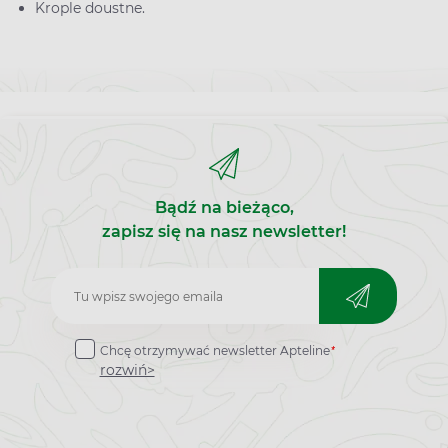
Krople doustne.
Bądź na bieżąco,
zapisz się na nasz newsletter!
Zapisz
do
*
Chcę otrzymywać newsletter Apteline
newslettera
rozwiń>