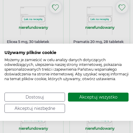
nierefundowany
nierefundowany
Elicea 5 mg, 30 tabletek
Pramatis 20 mg, 28 tabletek
powlekanych (import
powlekanych
równoległy Delfarma)
Używamy plików cookie
Możemy je zamieścić w celu analizy danych dotyczących
odwiedzających, ulepszenia naszej strony internetowej, pokazania
28,49 zł
33,49 zł
spersonalizowanych treści i zapewnienia Państwu wspaniałego
doświadczenia na stronie internetowej. Aby uzyskać więcej informacji
Dodaj do koszyka Elicea 5 mg, 30 tabletek powlekanych (
Dodaj do kosz
Dodaj do koszyka
Dodaj do koszyka
na temat plików cookie, których używamy, otwórz ustawienia.
Podana cena jest ceną maksymalną.
Dowiedz się
Podana cena jest ceną maksymalną.
Dowiedz się
więcej
więcej
Dostosuj
Akceptuj wszystko
Akceptuj niezbędne
nierefundowany
nierefundowany