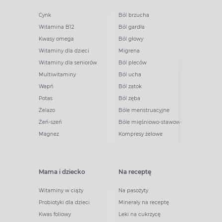
Cynk
Ból brzucha
Witamina B12
Ból gardła
Kwasy omega
Ból głowy
Witaminy dla dzieci
Migrena
Witaminy dla seniorów
Ból pleców
Multiwitaminy
Ból ucha
Wapń
Ból zatok
Potas
Ból zęba
Żelazo
Bóle menstruacyjne
Żeń-szeń
Bóle mięśniowo-stawowe
Magnez
Kompresy żelowe
Mama i dziecko
Na receptę
Witaminy w ciąży
Na pasożyty
Probiotyki dla dzieci
Minerały na receptę
Kwas foliowy
Leki na cukrzycę