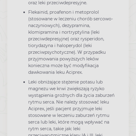
oraz leki przeciwdepresyjne.
Flekainid, proafenon i metoprolol
(stosowane w leczeniu chorób sercowo-
naczyniowych), dezypramina,
klomipramina i nortryptylina (leki
przeciwdepresyjne) oraz rysperidon,
tiorydazyna i haloperydol (leki
przeciwpsychotyczne). W przypadku
przyjmowania powyższych leków
konieczna może być modyfikacja
dawkowania leku Aciprex.
Leki obniżające stężenie potasu lub
magnezu we krwi zwiększają ryzyko
wystąpienia groźnych dla życia zaburzeń
rytmu serca. Nie należy stosować leku
Aciprex, jeśli pacjent przyjmuje leki
stosowane w leczeniu zaburzeń rytmu
serca lub leki, które mogą wpływać na
rytm serca, takie jak: leki
przeciwarytmiczne klasy IA i III, leki