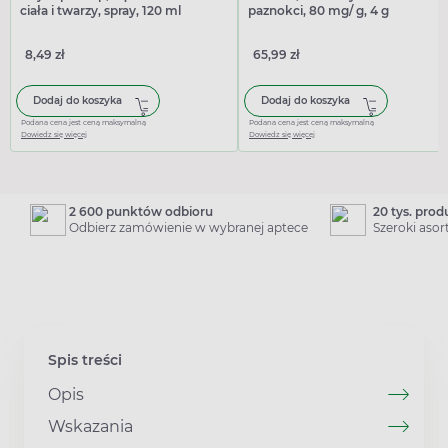
ciała i twarzy, spray, 120 ml
paznokci, 80 mg/ g, 4 g
8,49 zł
65,99 zł
Dodaj do koszyka
Dodaj do koszyka
Podana cena jest ceną maksymalną
Podana cena jest ceną maksymalną
Dowiedz się więcej
Dowiedz się więcej
2 600 punktów odbioru
20 tys. pro
Odbierz zamówienie w wybranej aptece
Szeroki aso
Spis treści
Opis
Wskazania