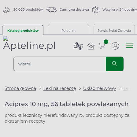
20 000 produktów
Darmowa dostawa
Wysyłka w 24 godziny
Katalog produktów
Poradnik
Serwis Świat Zdrowia
sztuk
Strona główna
Leki na receptę
Układ nerwowy
Leki n
Aciprex 10 mg, 56 tabletek powlekanych
produkt leczniczy nierefundowany rx, produkt dostępny za
okazaniem recepty