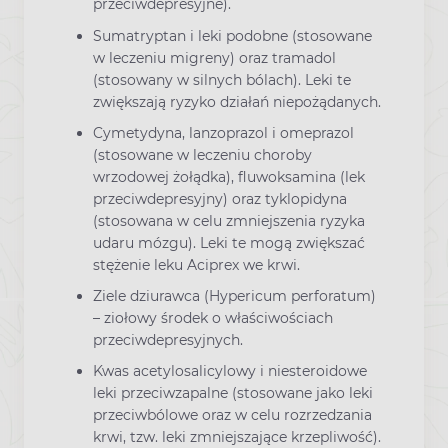
przeciwdepresyjne).
Sumatryptan i leki podobne (stosowane
w leczeniu migreny) oraz tramadol
(stosowany w silnych bólach). Leki te
zwiększają ryzyko działań niepożądanych.
Cymetydyna, lanzoprazol i omeprazol
(stosowane w leczeniu choroby
wrzodowej żołądka), fluwoksamina (lek
przeciwdepresyjny) oraz tyklopidyna
(stosowana w celu zmniejszenia ryzyka
udaru mózgu). Leki te mogą zwiększać
stężenie leku Aciprex we krwi.
Ziele dziurawca (Hypericum perforatum)
– ziołowy środek o właściwościach
przeciwdepresyjnych.
Kwas acetylosalicylowy i niesteroidowe
leki przeciwzapalne (stosowane jako leki
przeciwbólowe oraz w celu rozrzedzania
krwi, tzw. leki zmniejszające krzepliwość).