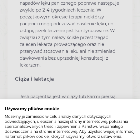
napadów lęku panicznego poprawa następuje
zwykle po 2-4 tygodniach leczenia. W
początkowym okresie terapii niektórzy
pacjenci mogą odczuwać nasilenie lęku, co
ustąpi, jeżeli leczenie jest kontynuowane. W
związku z tym należy ściśle przestrzegać
zaleceń lekarza prowadzącego oraz nie
przerywać stosowania leku ani nie zmieniać
dawkowania bez uprzedniej konsultacji z
lekarzem.
Ciąża i laktacja
Jeśli pacjentka jest w ciąży lub karmi piersią,
przypuszcza że może być w ciąży lub gdy
Używamy plików cookie
planuje mieć dziecko, powinna poradzić się
Możemy je zamieścić w celu analizy danych dotyczących
lekarza lub farmaceuty przed zastosowaniem
odwiedzających, ulepszenia naszej strony internetowej, pokazania
tego leku.
spersonalizowanych treści i zapewnienia Państwu wspaniałego
doświadczenia na stronie internetowej. Aby uzyskać więcej informacji
Kobiety w ciąży nie powinny stosować leku
na temat plików cookie, których używamy, otwórz ustawienia.