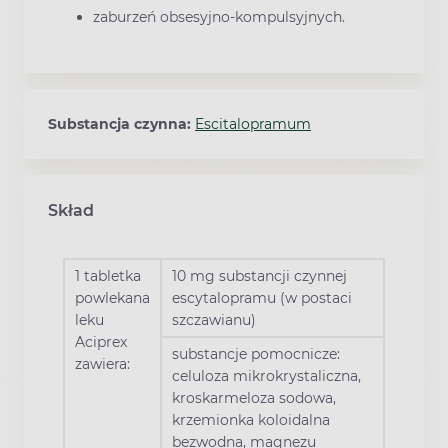
zaburzeń obsesyjno-kompulsyjnych.
Substancja czynna:
Escitalopramum
Skład
1 tabletka
10 mg substancji czynnej
powlekana
escytalopramu (w postaci
leku
szczawianu)
Aciprex
substancje pomocnicze:
zawiera:
celuloza mikrokrystaliczna,
kroskarmeloza sodowa,
krzemionka koloidalna
bezwodna, magnezu