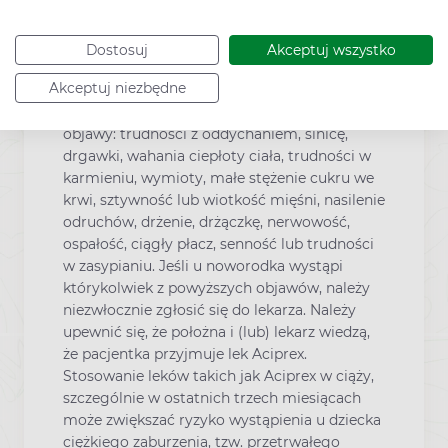
Aciprex, zanim nie omówią z lekarzem
zagrożenia i korzyści związanych ze
stosowaniem tego leku. Pacjentka powinna
Dostosuj
Akceptuj wszystko
być świadoma, że przyjmowanie leku Aciprex
Akceptuj niezbędne
w ostatnich trzech miesiącach ciąży może
powodować u noworodka następujące
objawy: trudności z oddychaniem, sinicę,
drgawki, wahania ciepłoty ciała, trudności w
karmieniu, wymioty, małe stężenie cukru we
krwi, sztywność lub wiotkość mięśni, nasilenie
odruchów, drżenie, drżączkę, nerwowość,
ospałość, ciągły płacz, senność lub trudności
w zasypianiu. Jeśli u noworodka wystąpi
którykolwiek z powyższych objawów, należy
niezwłocznie zgłosić się do lekarza. Należy
upewnić się, że położna i (lub) lekarz wiedzą,
że pacjentka przyjmuje lek Aciprex.
Stosowanie leków takich jak Aciprex w ciąży,
szczególnie w ostatnich trzech miesiącach
może zwiększać ryzyko wystąpienia u dziecka
ciężkiego zaburzenia, tzw. przetrwałego