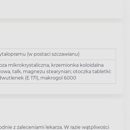
ytalopramu (w postaci szczawianu)
oza mikrokrystaliczna, krzemionka koloidalna
wa, talk, magnezu stearynian; otoczka tabletki:
wutlenek (E 171), makrogol 6000
nie z zaleceniami lekarza. W razie wątpliwości