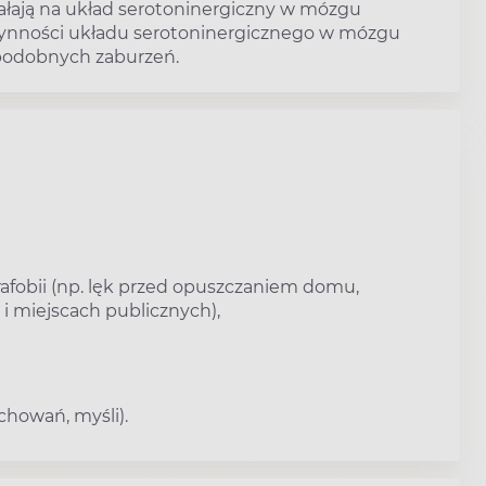
iałają na układ serotoninergiczny w mózgu
czynności układu serotoninergicznego w mózgu
 podobnych zaburzeń.
afobii (np. lęk przed opuszczaniem domu,
 miejscach publicznych),
howań, myśli).