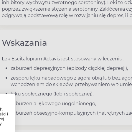
inhibitory wychwytu zwrotnego serotoniny). Leki te dz
poprzez zwiększenie stężenia serotoniny. Zakłócenia 
odgrywają podstawową rolę w rozwijaniu się depresji i
Wskazania
Lek Escitalopram Actavis jest stosowany w leczeniu:
zaburzeń depresyjnych (epizody ciężkiej depresji),
zespołu lęku napadowego z agorafobią lub bez agor
wchodzeniem do sklepów, przebywaniem w tłumie i
lęku społecznego (fobii społecznej),
zaburzenia lękowego uogólnionego,
h,
zaburzeń obsesyjno-kompulsyjnych (natrętnych zac
ści i
ej.
y,