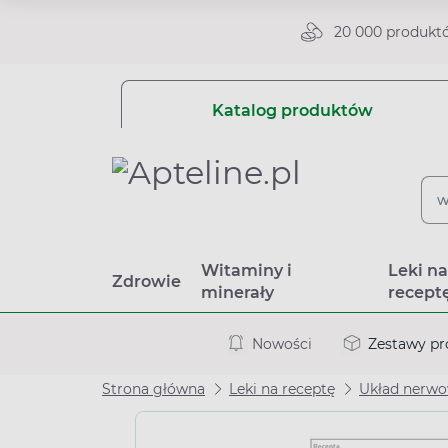
20 000 produkt
Katalog produktów
Witaminy i
Leki n
Zdrowie
minerały
recept
Nowości
Zestawy p
Strona główna
Leki na receptę
Układ nerw