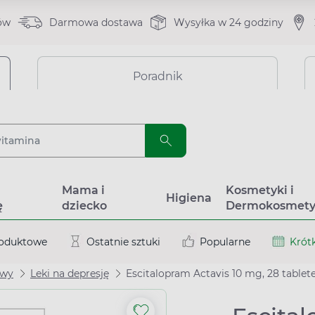
ów
Darmowa dostawa
Wysyłka w 24 godziny
Poradnik
a
Mama i
Kosmetyki i
Higiena
ę
dziecko
Dermokosmety
roduktowe
Ostatnie sztuki
Popularne
Krótk
owy
Leki na depresję
Escitalopram Actavis 10 mg, 28 table