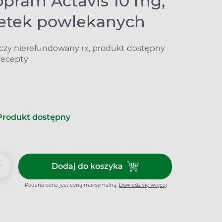
opram Actavis 10 mg,
letek powlekanych
iczy nierefundowany rx, produkt dostępny
recepty
Produkt dostępny
+
Dodaj do koszyka
Dodaj do koszyka Escitalopram
Podana cena jest ceną maksymalną.
Dowiedz się więcej