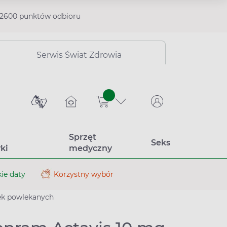
2600 punktów odbioru
Serwis Świat Zdrowia
sztuk
Sprzęt
Seks
ki
medyczny
ie daty
Korzystny wybór
tek powlekanych