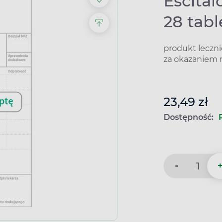
Escital
28 tab
produkt leczn
za okazaniem 
23,49 zł
Dostępność:
-