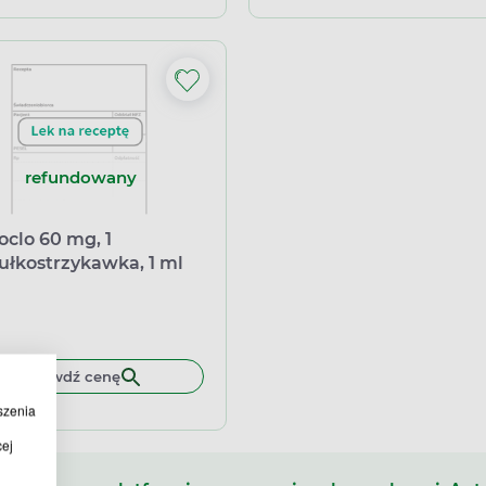
refundowany
oclo 60 mg, 1
łkostrzykawka, 1 ml
Sprawdź cenę
szenia
cej