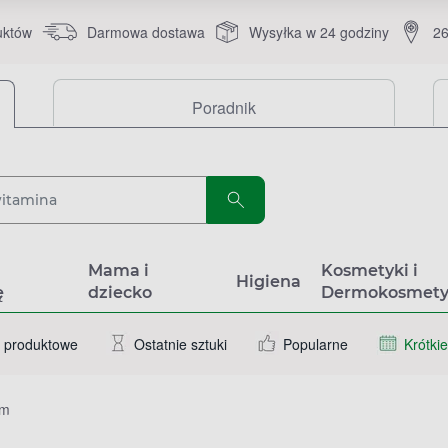
uktów
Darmowa dostawa
Wysyłka w 24 godziny
26
Poradnik
a
Mama i
Kosmetyki i
Higiena
ę
dziecko
Dermokosmety
 produktowe
Ostatnie sztuki
Popularne
Krótkie
um