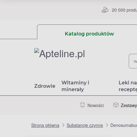
20 000 prod
Katalog produktów
Witaminy i
Leki n
Zdrowie
minerały
recept
Nowości
Zestawy
Strona główna
Substancje czynne
Denosumab