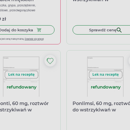
ączka, grypa, przeziębienie,
ampułkostrzykawce
bólowe, przeciwgorączkowe
 zł
Dodaj do koszyka Ibuprom Max Sprint, 40 kapsu
Dodaj do koszyka
Sprawdź cenę
a jest ceną maksymalną.
Dowiedz się więcej
refundowany
refundowany
onti, 60 mg, roztwór
Ponlimsi, 60 mg, roztw
strzykiwań w
do wstrzykiwań w
łko-strzykawce, 1 ml
ampułko-strzykawce, 1 