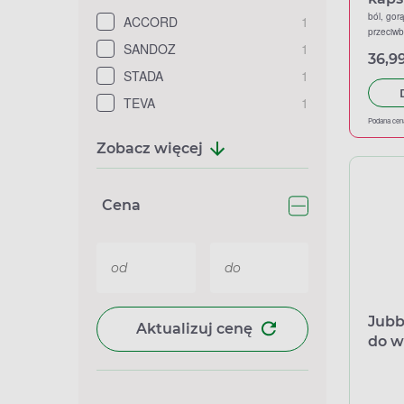
ból, gor
ACCORD
1
przeciw
SANDOZ
1
36,99
STADA
1
TEVA
1
Podana cen
Zobacz więcej
Cena
Jubb
Aktualizuj cenę
do w
ampu