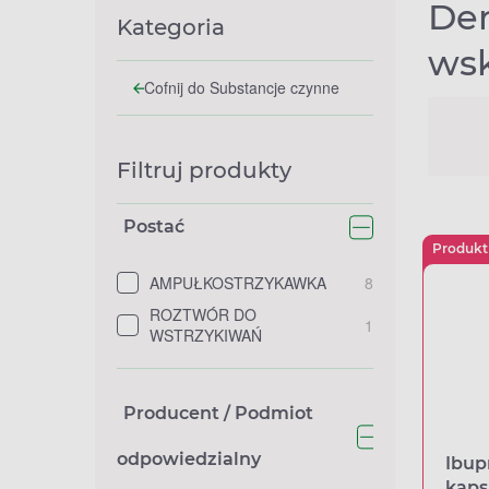
Den
Kategoria
wsk
Cofnij do Substancje czynne
Filtruj produkty
Postać
Produkt
AMPUŁKOSTRZYKAWKA
8
ROZTWÓR DO
1
WSTRZYKIWAŃ
Producent / Podmiot
odpowiedzialny
Ibup
kaps