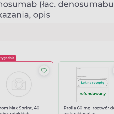
osumab (łac. denosumabum)
azania, opis
 tygodnia
refundowany
rom Max Sprint, 40
Prolia 60 mg, roztwór d
ułek miękkich
wstrzykiwań w