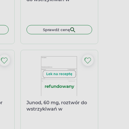
ampułko-strzykawce,1ml
łek miękkich
Sprawdź cenę
refundowany
ór
Junod, 60 mg, roztwór do
wstrzykiwań w
ml
ampułkostrzykawce, 1 ml