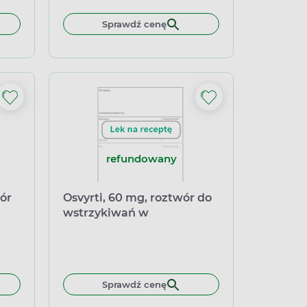
Sprawdź cenę
refundowany
ór
Osvyrti, 60 mg, roztwór do
wstrzykiwań w
ml
ampułkostrzykawce, 1 ml
Sprawdź cenę