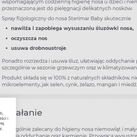
wspomagającym codzienną higienę nosa u dzieci i nie
przeznaczona jest do pielęgnacji delikatnych nosków.
Spray fizjologiczny do nosa Sterimar Baby skutecznie
nawilża i zapobiega wysuszaniu śluzówki nosa,
oczyszcza nos
usuwa drobnoustroje
.
Ponadto rozrzedza i usuwa śluz, ułatwiając oddychanie
szczególnie w sezonie grzewczym oraz w klimatyzowa
Produkt składa się w 100% z naturalnych składników, n
mikroelementy, jak selen, cynk, żelazo, mangan i miedź
Działanie
h,
ści i
ej.
y,
Szczególnie zalecany do higieny nosa niemowląt i mały
ułatwia oddychanie oraz karmienie. Przywraca wysuszo