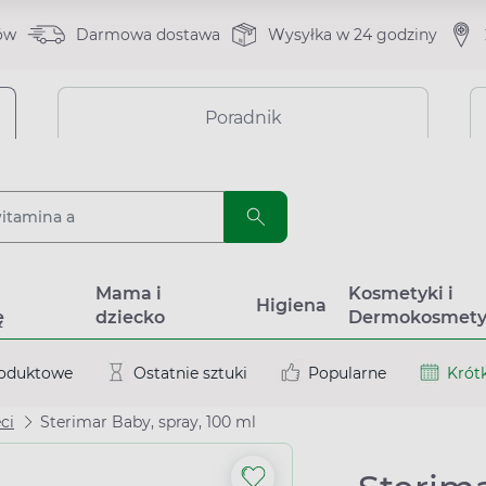
ów
Darmowa dostawa
Wysyłka w 24 godziny
Poradnik
a
Mama i
Kosmetyki i
Higiena
ę
dziecko
Dermokosmety
roduktowe
Ostatnie sztuki
Popularne
Krótk
ci
Sterimar Baby, spray, 100 ml