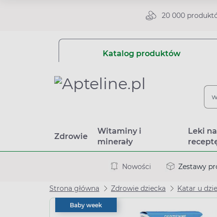
20 000 produkt
Katalog produktów
Witaminy i
Leki n
Zdrowie
minerały
recept
Nowości
Zestawy p
Strona główna
Zdrowie dziecka
Katar u dzie
Baby week