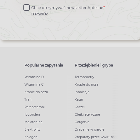
do
Chcę otrzymywać newsletter Apteline
*
newslettera
rozwiń>
Popularne zapytania
Przeziębienie i grypa
Witamina D
Termometry
Witamina C
Krople do nosa
Krople do oczu
Inhalacje
Tran
Katar
Paracetamol
Kaszel
Ibuprofen
Olejki eteryczne
Melatonina
Gorączka
Elektrolity
Drapanie w gardle
Kolagen
Preparaty przeciwwirusowe