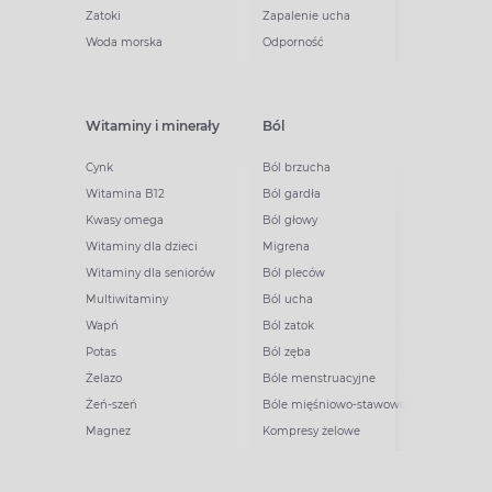
Zatoki
Zapalenie ucha
Woda morska
Odporność
Witaminy i minerały
Ból
Cynk
Ból brzucha
Witamina B12
Ból gardła
Kwasy omega
Ból głowy
Witaminy dla dzieci
Migrena
Witaminy dla seniorów
Ból pleców
Multiwitaminy
Ból ucha
Wapń
Ból zatok
Potas
Ból zęba
Żelazo
Bóle menstruacyjne
Żeń-szeń
Bóle mięśniowo-stawowe
Magnez
Kompresy żelowe