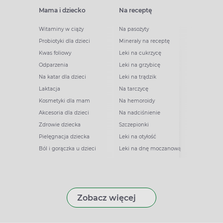
Mama i dziecko
Na receptę
Witaminy w ciąży
Na pasożyty
Probiotyki dla dzieci
Minerały na receptę
Kwas foliowy
Leki na cukrzycę
Odparzenia
Leki na grzybicę
Na katar dla dzieci
Leki na trądzik
Laktacja
Na tarczycę
Kosmetyki dla mam
Na hemoroidy
Akcesoria dla dzieci
Na nadciśnienie
Zdrowie dziecka
Szczepionki
Pielęgnacja dziecka
Leki na otyłość
Ból i gorączka u dzieci
Leki na dnę moczanową
Zobacz więcej