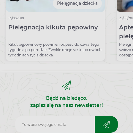
Pielęgnacja dziecka
13/08/2018
25/06/20
Pielęgnacja kikuta pępowiny
Apte
piel
Kikut pępowinowy powinien odpaść do czwartego
Pielęgn
tygodnia po porodzie. Zwykle dzieje się to po dwóch
świeżo
tygodniach życia dziecka.
dostępn
Bądź na bieżąco,
zapisz się na nasz newsletter!
Zapisz