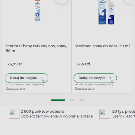
Sterimar baby zatkany nos, spray,
Sterimar, spray do nosa, 50 ml
50 ml
26,99 zł
22,49 zł
Dodaj do koszyka
Dodaj do koszyka
Podana cena jest ceną maksymalną
Podana cena jest ceną maksymalną
Dowiedz się więcej
Dowiedz się więcej
2 600 punktów odbioru
20 tys. pro
Odbierz zamówienie w wybranej aptece
Szeroki aso