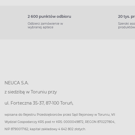
2 600 punktów odbioru
20 tys. 
Odbierz zamówienie w
Szeroki as
wybranej aptece
produktów
NEUCA S.A.
z siedzibą w Toruniu przy
ul. Forteczna 35-37, 87-100 Toruń,
wpisana do Rejestru Przedsiębiorców przez Sąd Rejonowy w Toruniu, VII
Wydział Gospodarczy KRS pod nr KRS: 0000049872, REGON 870227804,
NIP 8790017162, kapitał zakładowy 4 642 802 złotych.