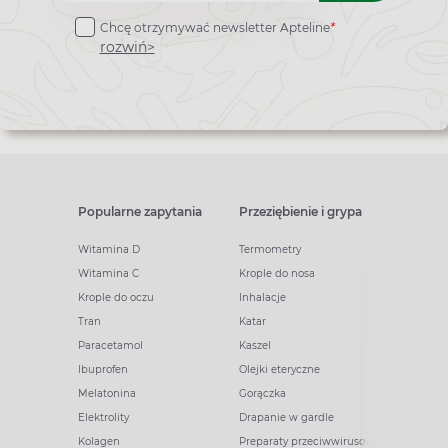
do
Chcę otrzymywać newsletter Apteline
*
newslettera
rozwiń>
Popularne zapytania
Przeziębienie i grypa
Witamina D
Termometry
Witamina C
Krople do nosa
Krople do oczu
Inhalacje
Tran
Katar
Paracetamol
Kaszel
Ibuprofen
Olejki eteryczne
Melatonina
Gorączka
Elektrolity
Drapanie w gardle
Kolagen
Preparaty przeciwwirusowe