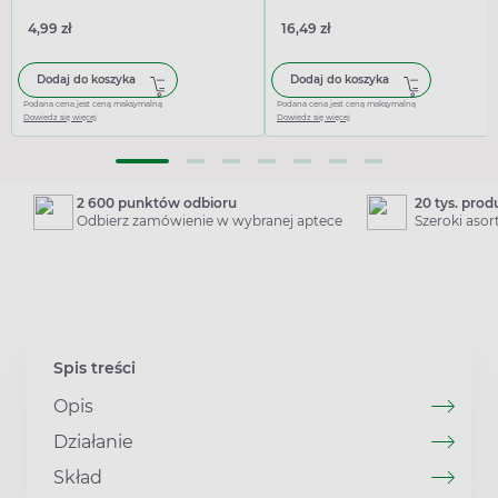
4,99 zł
16,49 zł
Dodaj do koszyka
Dodaj do koszyka
Podana cena jest ceną maksymalną
Podana cena jest ceną maksymalną
Dowiedz się więcej
Dowiedz się więcej
2 600 punktów odbioru
20 tys. pro
Odbierz zamówienie w wybranej aptece
Szeroki aso
Spis treści
Opis
Działanie
Skład