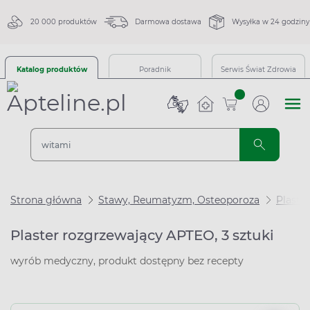
20 000 produktów
Darmowa dostawa
Wysyłka w 24 godziny
Katalog produktów
Poradnik
Serwis Świat Zdrowia
sztuk
Strona główna
Stawy, Reumatyzm, Osteoporoza
Plastr
Plaster rozgrzewający APTEO, 3 sztuki
wyrób medyczny, produkt dostępny bez recepty