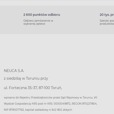
2 600 punktów odbioru
20 tys. 
Odbierz zamówienie w
Szeroki as
wybranej aptece
produktów
NEUCA S.A.
z siedzibą w Toruniu przy
ul. Forteczna 35-37, 87-100 Toruń,
wpisana do Rejestru Przedsiębiorców przez Sąd Rejonowy w Toruniu, VII
Wydział Gospodarczy KRS pod nr KRS: 0000049872, REGON 870227804,
NIP 8790017162, kapitał zakładowy 4 642 802 złotych.