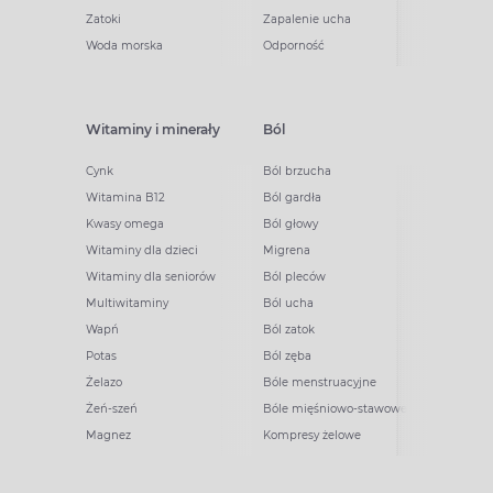
Zatoki
Zapalenie ucha
Woda morska
Odporność
Witaminy i minerały
Ból
Cynk
Ból brzucha
Witamina B12
Ból gardła
Kwasy omega
Ból głowy
Witaminy dla dzieci
Migrena
Witaminy dla seniorów
Ból pleców
Multiwitaminy
Ból ucha
Wapń
Ból zatok
Potas
Ból zęba
Żelazo
Bóle menstruacyjne
Żeń-szeń
Bóle mięśniowo-stawowe
Magnez
Kompresy żelowe