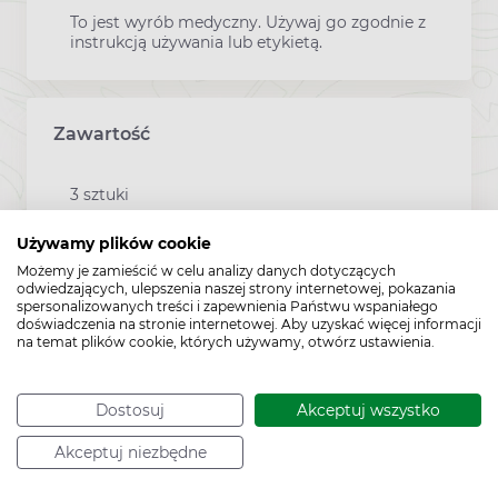
To jest wyrób medyczny. Używaj go zgodnie z
instrukcją używania lub etykietą.
Zawartość
3 sztuki
Używamy plików cookie
Możemy je zamieścić w celu analizy danych dotyczących
Sposób przechowywania:
15°C - 25°C
odwiedzających, ulepszenia naszej strony internetowej, pokazania
spersonalizowanych treści i zapewnienia Państwu wspaniałego
doświadczenia na stronie internetowej. Aby uzyskać więcej informacji
na temat plików cookie, których używamy, otwórz ustawienia.
Producent:
P.P.H.DALPEX WROCLAW
Dostosuj
Akceptuj wszystko
Akceptuj niezbędne
Kod EAN:
5908312470960