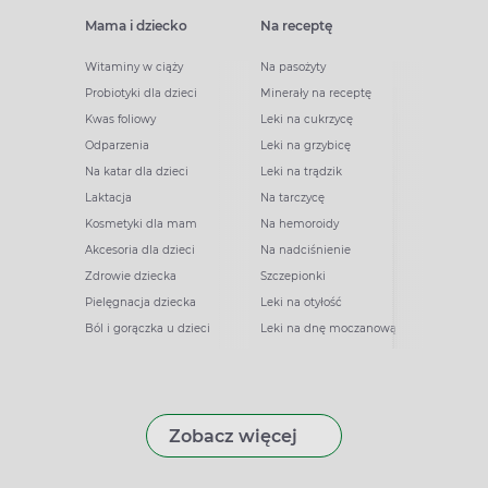
Mama i dziecko
Na receptę
Witaminy w ciąży
Na pasożyty
Probiotyki dla dzieci
Minerały na receptę
Kwas foliowy
Leki na cukrzycę
Odparzenia
Leki na grzybicę
Na katar dla dzieci
Leki na trądzik
Laktacja
Na tarczycę
Kosmetyki dla mam
Na hemoroidy
Akcesoria dla dzieci
Na nadciśnienie
Zdrowie dziecka
Szczepionki
Pielęgnacja dziecka
Leki na otyłość
Ból i gorączka u dzieci
Leki na dnę moczanową
Zobacz więcej