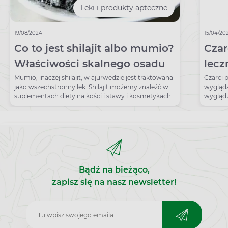
Leki i produkty apteczne
19/08/2024
15/04/20
Co to jest shilajit albo mumio?
Czar
Właściwości skalnego osadu
lecz
zast
Mumio, inaczej shilajit, w ajurwedzie jest traktowana
Czarci 
jako wszechstronny lek. Shilajit możemy znaleźć w
wygląda
suplementach diety na kości i stawy i kosmetykach.
wyglądu
właściw
przeciw
Jednym
stawów,
Jakie j
pomaga?
dobrodz
Bądź na bieżąco,
zapisz się na nasz newsletter!
Zapisz