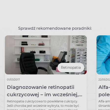
Sprawdź rekomendowane poradniki:
Retinopatia
01/03/2017
22/05/20
Diagnozowanie retinopatii
Alfa
cukrzycowej – im wcześniej,
pole
tym lepiej. Pomóc mogą nowe
przy
Retinopatia cukrzycowa to powikłanie cukrzycy.
Alfa-am
Jeśli choroba jest wcześnie wykryta, to może być
ślinian
metody diagnozowania
inte