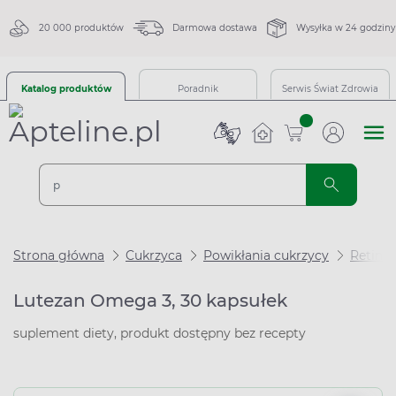
20 000 produktów
Darmowa dostawa
Wysyłka w 24 godziny
Katalog produktów
Poradnik
Serwis Świat Zdrowia
sztuk
Strona główna
Cukrzyca
Powikłania cukrzycy
Retino
Lutezan Omega 3, 30 kapsułek
suplement diety, produkt dostępny bez recepty