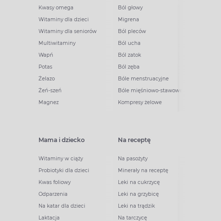
Kwasy omega
Ból głowy
Witaminy dla dzieci
Migrena
Witaminy dla seniorów
Ból pleców
Multiwitaminy
Ból ucha
Wapń
Ból zatok
Potas
Ból zęba
Żelazo
Bóle menstruacyjne
Żeń-szeń
Bóle mięśniowo-stawowe
Magnez
Kompresy żelowe
Mama i dziecko
Na receptę
Witaminy w ciąży
Na pasożyty
Probiotyki dla dzieci
Minerały na receptę
Kwas foliowy
Leki na cukrzycę
Odparzenia
Leki na grzybicę
Na katar dla dzieci
Leki na trądzik
Laktacja
Na tarczycę