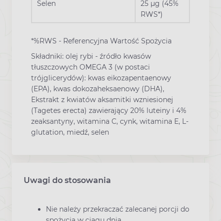
Selen
25 µg (45%
RWS*)
*%RWS - Referencyjna Wartość Spożycia
Składniki: olej rybi - źródło kwasów
tłuszczowych OMEGA 3 (w postaci
trójglicerydów): kwas eikozapentaenowy
(EPA), kwas dokozaheksaenowy (DHA),
Ekstrakt z kwiatów aksamitki wzniesionej
(Tagetes erecta) zawierający 20% luteiny i 4%
zeaksantyny, witamina C, cynk, witamina E, L-
glutation, miedź, selen
Uwagi do stosowania
Nie należy przekraczać zalecanej porcji do
spożycia w ciągu dnia.