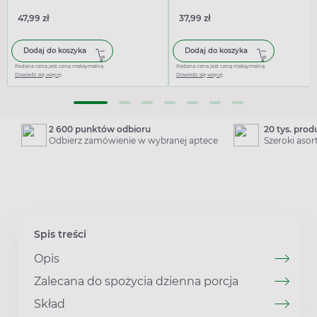
47,99 zł
37,99 zł
Dodaj do koszyka
Dodaj do koszyka
Podana cena jest ceną maksymalną
Podana cena jest ceną maksymalną
Dowiedz się więcej
Dowiedz się więcej
2 600 punktów odbioru
20 tys. pro
Odbierz zamówienie w wybranej aptece
Szeroki aso
Spis treści
Opis
Zalecana do spożycia dzienna porcja
Skład