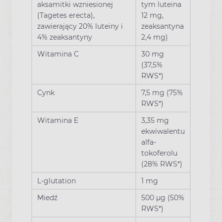
aksamitki wzniesionej
tym luteina
(Tagetes erecta),
12 mg,
zawierający 20% luteiny i
zeaksantyna
4% zeaksantyny
2,4 mg)
Witamina C
30 mg
(37,5%
RWS*)
Cynk
7,5 mg (75%
RWS*)
Witamina E
3,35 mg
ekwiwalentu
alfa-
tokoferolu
(28% RWS*)
L-glutation
1 mg
Miedź
500 µg (50%
RWS*)