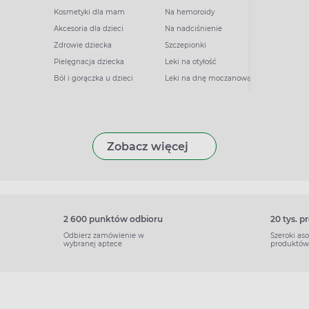
Kosmetyki dla mam
Na hemoroidy
Akcesoria dla dzieci
Na nadciśnienie
Zdrowie dziecka
Szczepionki
Pielęgnacja dziecka
Leki na otyłość
Ból i gorączka u dzieci
Leki na dnę moczanową
Zobacz więcej
2 600 punktów odbioru
20 tys. 
Odbierz zamówienie w
Szeroki as
wybranej aptece
produktów