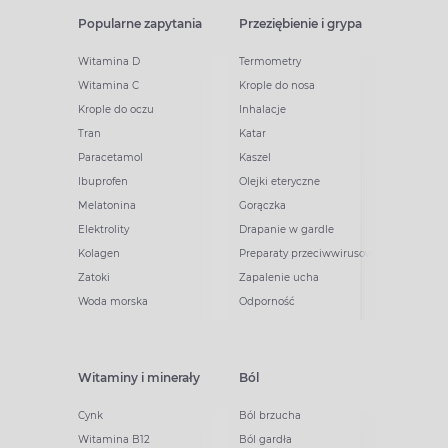
Popularne zapytania
Przeziębienie i grypa
Witamina D
Termometry
Witamina C
Krople do nosa
Krople do oczu
Inhalacje
Tran
Katar
Paracetamol
Kaszel
Ibuprofen
Olejki eteryczne
Melatonina
Gorączka
Elektrolity
Drapanie w gardle
Kolagen
Preparaty przeciwwirusowe
Zatoki
Zapalenie ucha
Woda morska
Odporność
Witaminy i minerały
Ból
Cynk
Ból brzucha
Witamina B12
Ból gardła