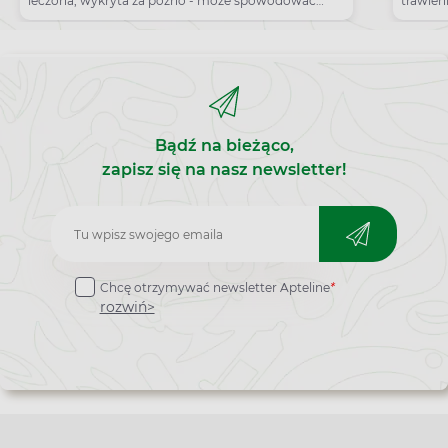
leczona, wykryta za późno - może spowodować
trawien
utratę wzroku.
wartoś
chorobo
amylazy
badania
odstęp
Bądź na bieżąco,
zapisz się na nasz newsletter!
Zapisz
do
Chcę otrzymywać newsletter Apteline
*
newslettera
rozwiń>