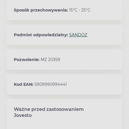
Sposób przechowywania:
15°C - 25°C
Podmiot odpowiedzialny:
SANDOZ
Pozwolenie:
MZ 20359
Kod EAN:
5909990994441
Ważne przed zastosowaniem
Ostrzeżenia dotyczące stosowania leku
Jovesto