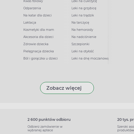
Kwas foliowy
Leki na cukrzycę
Odparzenia
Leki na grzybicę
Na katar dla dzieci
Leki na trądzik
Laktacja
Na tarczycę
Kosmetyki dla mam
Na hemoroidy
Akcesoria dla dzieci
Na nadciśnienie
Zdrowie dziecka
Szczepionki
Pielęgnacja dziecka
Leki na otyłość
Ból i gorączka u dzieci
Leki na dnę moczanową
Zobacz więcej
2 600 punktów odbioru
20 tys. 
Odbierz zamówienie w
Szeroki as
wybranej aptece
produktów