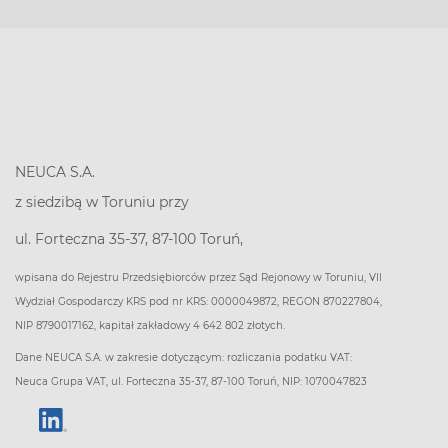
NEUCA S.A.
z siedzibą w Toruniu przy
ul. Forteczna 35-37, 87-100 Toruń,
wpisana do Rejestru Przedsiębiorców przez Sąd Rejonowy w Toruniu, VII
Wydział Gospodarczy KRS pod nr KRS: 0000049872, REGON 870227804,
NIP 8790017162, kapitał zakładowy 4 642 802 złotych.
Dane NEUCA S.A. w zakresie dotyczącym: rozliczania podatku VAT:
Neuca Grupa VAT, ul. Forteczna 35-37, 87-100 Toruń, NIP: 1070047823