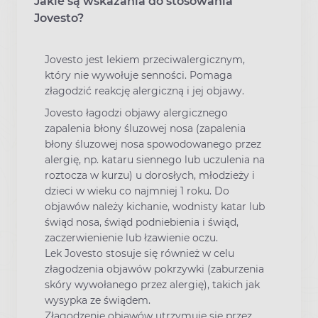
Jakie są wskazania do stosowania
Jovesto?
Jovesto jest lekiem przeciwalergicznym,
który nie wywołuje senności. Pomaga
złagodzić reakcję alergiczną i jej objawy.
Jovesto łagodzi objawy alergicznego
zapalenia błony śluzowej nosa (zapalenia
błony śluzowej nosa spowodowanego przez
alergię, np. kataru siennego lub uczulenia na
roztocza w kurzu) u dorosłych, młodzieży i
dzieci w wieku co najmniej 1 roku. Do
objawów należy kichanie, wodnisty katar lub
świąd nosa, świąd podniebienia i świąd,
zaczerwienienie lub łzawienie oczu.
Lek Jovesto stosuje się również w celu
złagodzenia objawów pokrzywki (zaburzenia
skóry wywołanego przez alergię), takich jak
wysypka ze świądem.
Złagodzenie objawów utrzymuje się przez