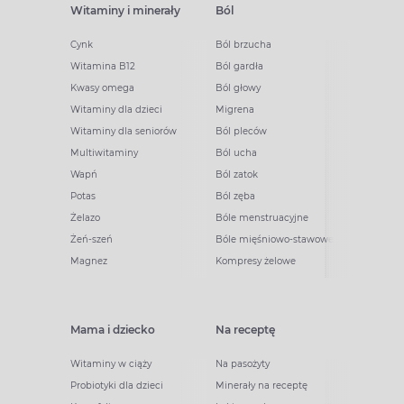
Witaminy i minerały
Ból
Cynk
Ból brzucha
Witamina B12
Ból gardła
Kwasy omega
Ból głowy
Witaminy dla dzieci
Migrena
Witaminy dla seniorów
Ból pleców
Multiwitaminy
Ból ucha
Wapń
Ból zatok
Potas
Ból zęba
Żelazo
Bóle menstruacyjne
Żeń-szeń
Bóle mięśniowo-stawowe
Magnez
Kompresy żelowe
Mama i dziecko
Na receptę
Witaminy w ciąży
Na pasożyty
Probiotyki dla dzieci
Minerały na receptę