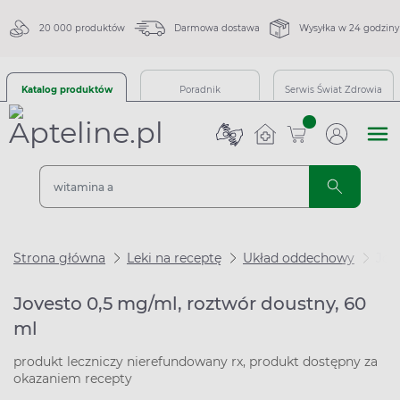
20 000 produktów
Darmowa dostawa
Wysyłka w 24 godziny
Katalog produktów
Poradnik
Serwis Świat Zdrowia
sztuk
Strona główna
Leki na receptę
Układ oddechowy
Jov
Jovesto 0,5 mg/ml, roztwór doustny, 60
ml
produkt leczniczy nierefundowany rx, produkt dostępny za
okazaniem recepty