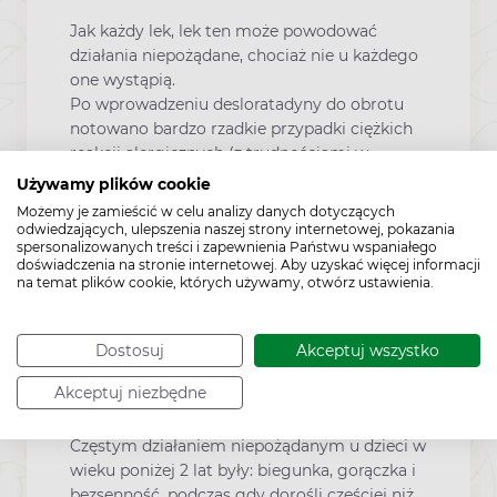
Jak każdy lek, lek ten może powodować
działania niepożądane, chociaż nie u każdego
one wystąpią.
Po wprowadzeniu desloratadyny do obrotu
notowano bardzo rzadkie przypadki ciężkich
reakcji alergicznych (z trudnościami w
oddychaniu, świszczącym oddechem,
Używamy plików cookie
świądem, pokrzywką i obrzękiem). Jeśli u
Możemy je zamieścić w celu analizy danych dotyczących
pacjenta wystąpi którakolwiek z tych
odwiedzających, ulepszenia naszej strony internetowej, pokazania
spersonalizowanych treści i zapewnienia Państwu wspaniałego
niepożądanych reakcji, należy przerwać
doświadczenia na stronie internetowej. Aby uzyskać więcej informacji
stosowanie leku i niezwłocznie zwrócić się o
na temat plików cookie, których używamy, otwórz ustawienia.
pomoc medyczną.
W badaniach klinicznych u większości dzieci i
u dorosłych działania niepożądane leku
Dostosuj
Akceptuj wszystko
Jovesto były prawie takie same, jak po
Akceptuj niezbędne
zastosowaniu placebo (roztworu
niezawierającego substancji czynnej).
Częstym działaniem niepożądanym u dzieci w
wieku poniżej 2 lat były: biegunka, gorączka i
bezsenność, podczas gdy dorośli częściej niż