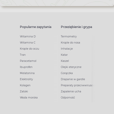
Popularne zapytania
Przeziębienie i grypa
Witamina D
Termometry
Witamina C
Krople do nosa
Krople do oczu
Inhalacje
Tran
Katar
Paracetamol
Kaszel
Ibuprofen
Olejki eteryczne
Melatonina
Gorączka
Elektrolity
Drapanie w gardle
Kolagen
Preparaty przeciwwirusowe
Zatoki
Zapalenie ucha
Woda morska
Odporność