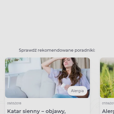
Sprawdź rekomendowane poradniki:
Alergia
09/05/2018
07/06/20
Katar sienny – objawy,
Aler