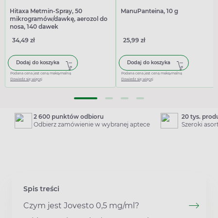
Hitaxa Metmin-Spray, 50
ManuPanteina, 10 g
mikrogramów/dawkę, aerozol do
nosa, 140 dawek
34,49 zł
25,99 zł
Dodaj do koszyka
Dodaj do koszyka
Podana cena jest ceną maksymalną
Podana cena jest ceną maksymalną
Dowiedz się więcej
Dowiedz się więcej
2 600 punktów odbioru
20 tys. pro
Odbierz zamówienie w wybranej aptece
Szeroki aso
Spis treści
Czym jest Jovesto 0,5 mg/ml?