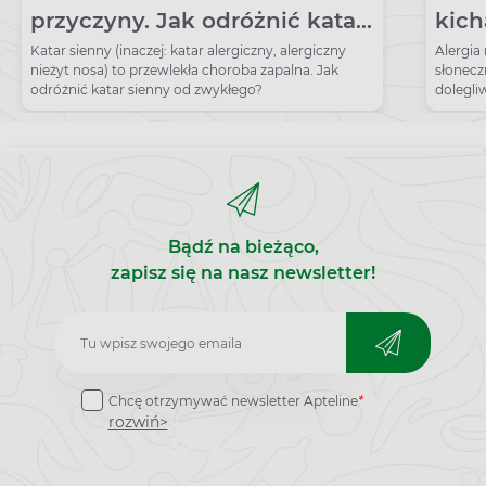
przyczyny. Jak odróżnić katar
kich
alergiczny od „zwykłego”?
Katar sienny (inaczej: katar alergiczny, alergiczny
Alergia 
nieżyt nosa) to przewlekła choroba zapalna. Jak
słonecz
odróżnić katar sienny od zwykłego?
dolegliw
Bądź na bieżąco,
zapisz się na nasz newsletter!
Zapisz
do
Chcę otrzymywać newsletter Apteline
*
newslettera
rozwiń>