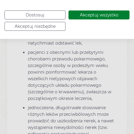
lub perforacji (przedziurawienia)
przewodu pokarmowego, które mogą
Dostosuj
Akceptuj wszystko
być śmiertelne, reakcje te nie muszą być
poprzedzone objawami ostrzegawczymi,
Akceptuj niezbędne
w razie wystąpienia krwotoku z przewodu
pokarmowego czy owrzodzenia, należy
natychmiast odstawić lek,
pacjenci z obecnymi lub przebytymi
chorobami przewodu pokarmowego,
szczególnie osoby w podeszłym wieku
powinni poinformować lekarza o
wszelkich nietypowych objawach
dotyczących układu pokarmowego
(szczególnie o krwawieniu), zwłaszcza w
początkowym okresie leczenia,
jednoczesne, długotrwałe stosowanie
różnych leków przeciwbólowych może
prowadzić do uszkodzenia nerek, a nawet
wystąpienia niewydolności nerek (tzw.