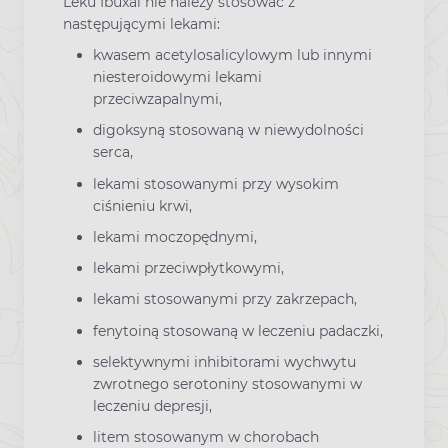
Leku Ibuxal nie należy stosować z
następującymi lekami:
kwasem acetylosalicylowym lub innymi
niesteroidowymi lekami
przeciwzapalnymi,
digoksyną stosowaną w niewydolności
serca,
lekami stosowanymi przy wysokim
ciśnieniu krwi,
lekami moczopędnymi,
lekami przeciwpłytkowymi,
lekami stosowanymi przy zakrzepach,
fenytoiną stosowaną w leczeniu padaczki,
selektywnymi inhibitorami wychwytu
zwrotnego serotoniny stosowanymi w
leczeniu depresji,
litem stosowanym w chorobach