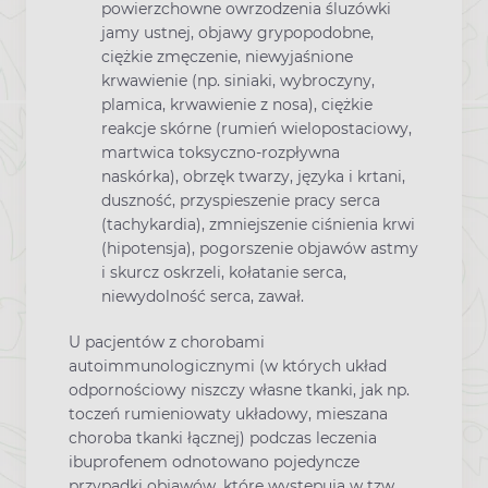
powierzchowne owrzodzenia śluzówki
jamy ustnej, objawy grypopodobne,
ciężkie zmęczenie, niewyjaśnione
krwawienie (np. siniaki, wybroczyny,
plamica, krwawienie z nosa), ciężkie
reakcje skórne (rumień wielopostaciowy,
martwica toksyczno-rozpływna
naskórka), obrzęk twarzy, języka i krtani,
duszność, przyspieszenie pracy serca
(tachykardia), zmniejszenie ciśnienia krwi
(hipotensja), pogorszenie objawów astmy
i skurcz oskrzeli, kołatanie serca,
niewydolność serca, zawał.
U pacjentów z chorobami
autoimmunologicznymi (w których układ
odpornościowy niszczy własne tkanki, jak np.
toczeń rumieniowaty układowy, mieszana
choroba tkanki łącznej) podczas leczenia
ibuprofenem odnotowano pojedyncze
przypadki objawów, które występują w tzw.