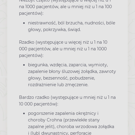
Niezbyt często (występujące u więcej niż u 1
na 1000 pacjentów, ale u mniej niż u 1 na 100
pacjentów):
niestrawność, ból brzucha, nudności, bóle
głowy, pokrzywka, świąd.
Rzadko (występujące u więcej niż u 1 na 10
000 pacjentów, ale u mniej niż u 1 na 1000
pacjentów):
biegunka, wzdęcia, zaparcia, wymioty,
zapalenie błony śluzowej żołądka, zawroty
głowy, bezsenność, pobudzenie,
rozdrażnienie lub zmęczenie.
Bardzo rzadko (występujące u mniej niż u 1 na
10 000 pacjentów):
pogorszenie zapalenia okrężnicy i
choroby Crohna (przewlekłe stany
zapalne jelit), choroba wrzodowa żołądka
i (lub) dwunastnicy, perforacje