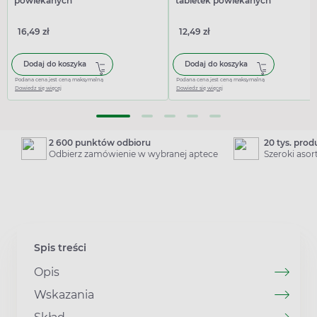
powlekanych
tabletek powlekanych
16,49 zł
12,49 zł
Dodaj do koszyka
Dodaj do koszyka
Podana cena jest ceną maksymalną
Podana cena jest ceną maksymalną
Dowiedz się więcej
Dowiedz się więcej
2 600 punktów odbioru
20 tys. pro
Odbierz zamówienie w wybranej aptece
Szeroki aso
Spis treści
Opis
Wskazania