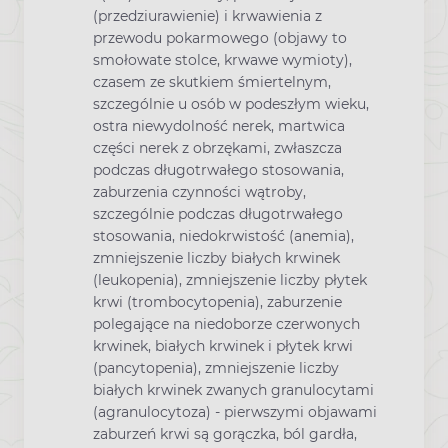
(przedziurawienie) i krwawienia z
przewodu pokarmowego (objawy to
smołowate stolce, krwawe wymioty),
czasem ze skutkiem śmiertelnym,
szczególnie u osób w podeszłym wieku,
ostra niewydolność nerek, martwica
części nerek z obrzękami, zwłaszcza
podczas długotrwałego stosowania,
zaburzenia czynności wątroby,
szczególnie podczas długotrwałego
stosowania, niedokrwistość (anemia),
zmniejszenie liczby białych krwinek
(leukopenia), zmniejszenie liczby płytek
krwi (trombocytopenia), zaburzenie
polegające na niedoborze czerwonych
krwinek, białych krwinek i płytek krwi
(pancytopenia), zmniejszenie liczby
białych krwinek zwanych granulocytami
(agranulocytoza) - pierwszymi objawami
zaburzeń krwi są gorączka, ból gardła,