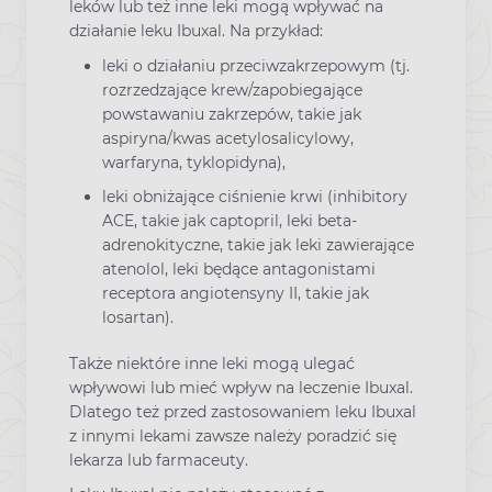
leków lub też inne leki mogą wpływać na
działanie leku Ibuxal. Na przykład:
leki o działaniu przeciwzakrzepowym (tj.
rozrzedzające krew/zapobiegające
powstawaniu zakrzepów, takie jak
aspiryna/kwas acetylosalicylowy,
warfaryna, tyklopidyna),
leki obniżające ciśnienie krwi (inhibitory
ACE, takie jak captopril, leki beta-
adrenokityczne, takie jak leki zawierające
atenolol, leki będące antagonistami
receptora angiotensyny II, takie jak
losartan).
Także niektóre inne leki mogą ulegać
wpływowi lub mieć wpływ na leczenie Ibuxal.
Dlatego też przed zastosowaniem leku Ibuxal
z innymi lekami zawsze należy poradzić się
lekarza lub farmaceuty.