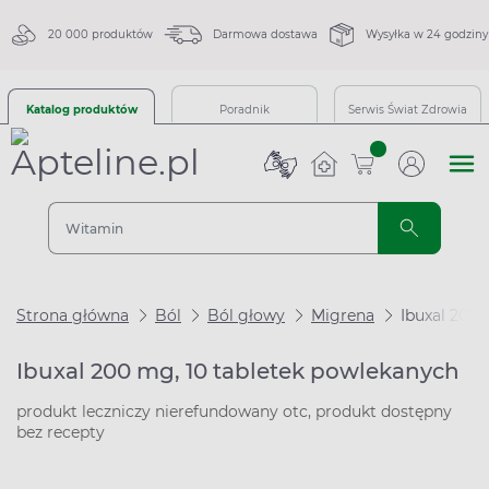
20 000 produktów
Darmowa dostawa
Wysyłka w 24 godziny
Katalog produktów
Poradnik
Serwis Świat Zdrowia
sztuk
Strona główna
Ból
Ból głowy
Migrena
Ibuxal 200 
Ibuxal 200 mg, 10 tabletek powlekanych
produkt leczniczy nierefundowany otc, produkt dostępny
bez recepty