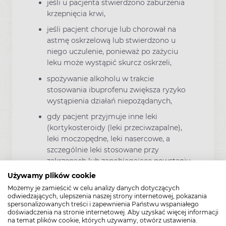
jeśli u pacjenta stwierdzono zaburzenia
krzepnięcia krwi,
jeśli pacjent choruje lub chorował na
astmę oskrzelową lub stwierdzono u
niego uczulenie, ponieważ po zażyciu
leku może wystąpić skurcz oskrzeli,
spożywanie alkoholu w trakcie
stosowania ibuprofenu zwiększa ryzyko
wystąpienia działań niepożądanych,
gdy pacjent przyjmuje inne leki
(kortykosteroidy (leki przeciwzapalne),
leki moczopędne, leki nasercowe, a
szczególnie leki stosowane przy
zakrzepach lub zapobiegające powstaniu
zakrzepów), należy zasięgnąć porady
Używamy plików cookie
lekarza zanim zastosuje się ibuprofen z
Możemy je zamieścić w celu analizy danych dotyczących
tymi lekami,
odwiedzających, ulepszenia naszej strony internetowej, pokazania
spersonalizowanych treści i zapewnienia Państwu wspaniałego
istnieje ryzyko wystąpienia krwotoku z
doświadczenia na stronie internetowej. Aby uzyskać więcej informacji
przewodu pokarmowego, owrzodzenia
na temat plików cookie, których używamy, otwórz ustawienia.