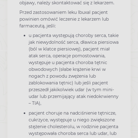
objawy, należy skontaktować się z lekarzem.
Przed zastosowaniem leku Ibuxal pacjent
powinien omówić leczenie z lekarzem lub
farmaceutą, jeśli:
u pacjenta występują choroby serca, takie
jak niewydolność serca, dławica piersiowa
(ból w klatce piersiowej), pacjent miał
atak serca, operacje pomostowania,
występuje u pacjenta choroba tętnic
obwodowych (słabe krążenie krwi w
nogach z powodu zwężenia lub
zablokowania tętnic) lub jeśli pacjent
przeszedł jakikolwiek udar (w tym mini-
udar lub przemijający atak niedokrwienny
– TIA),
pacjent choruje na nadciśnienie tętnicze,
cukrzyce, występuje u niego zwiększone
stężenie cholesterolu, w rodzinie pacjenta
występowała choroba serca lub udar, lub