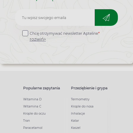
Zapisz
do
Chcę otrzymywać newsletter Apteline
*
newslettera
rozwiń>
Popularne zapytania
Przeziębienie i grypa
Witamina D
Termometry
Witamina C
Krople do nosa
Krople do oczu
Inhalacje
Tran
Katar
Paracetamol
Kaszel