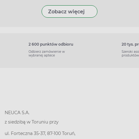
Zobacz więcej
2 600 punktów odbioru
20 tys. 
Odbierz zamówienie w
Szeroki as
wybranej aptece
produktów
NEUCA S.A.
z siedzibą w Toruniu przy
ul. Forteczna 35-37, 87-100 Toruń,