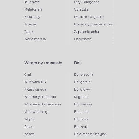
Ibuprofen
Olejki eteryczne
Melatonina
Gorączka
Elektrolity
Drapanie w gardle
Kolagen
Preparaty przeciwwirusowe
Zatoki
Zapalenie ucha
Woda morska
Odporność
Witaminy i minerały
Ból
Cynk
Ból brzucha
Witamina B12
Ból gardła
Kwasy omega
Ból głowy
Witaminy dla dzieci
Migrena
Witaminy dla seniorów
Ból pleców
Multiwitaminy
Ból ucha
Wapń
Ból zatok
Potas
Ból zęba
Żelazo
Bóle menstruacyjne