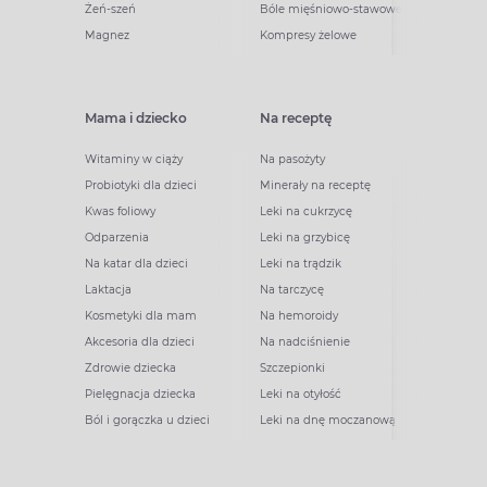
Żeń-szeń
Bóle mięśniowo-stawowe
Magnez
Kompresy żelowe
Mama i dziecko
Na receptę
Witaminy w ciąży
Na pasożyty
Probiotyki dla dzieci
Minerały na receptę
Kwas foliowy
Leki na cukrzycę
Odparzenia
Leki na grzybicę
Na katar dla dzieci
Leki na trądzik
Laktacja
Na tarczycę
Kosmetyki dla mam
Na hemoroidy
Akcesoria dla dzieci
Na nadciśnienie
Zdrowie dziecka
Szczepionki
Pielęgnacja dziecka
Leki na otyłość
Ból i gorączka u dzieci
Leki na dnę moczanową