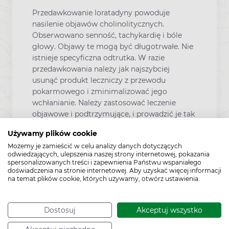
Przedawkowanie loratadyny powoduje
nasilenie objawów cholinolitycznych.
Obserwowano senność, tachykardię i bóle
głowy. Objawy te mogą być długotrwałe. Nie
istnieje specyficzna odtrutka. W razie
przedawkowania należy jak najszybciej
usunąć produkt leczniczy z przewodu
pokarmowego i zminimalizować jego
wchłanianie. Należy zastosować leczenie
objawowe i podtrzymujące, i prowadzić je tak
długo, jak to jest konieczne. Można podjąć
Używamy plików cookie
próbę podania węgla aktywowanego w
Możemy je zamieścić w celu analizy danych dotyczących
postaci zawiesiny z wodą. Można rozważyć
odwiedzających, ulepszenia naszej strony internetowej, pokazania
płukanie żołądka. Loratadyna nie jest usuwana
spersonalizowanych treści i zapewnienia Państwu wspaniałego
z organizmu metodą hemodializy, a
doświadczenia na stronie internetowej. Aby uzyskać więcej informacji
na temat plików cookie, których używamy, otwórz ustawienia.
skuteczność dializy otrzewnowej nie jest
znana. Po zakończeniu postępowania
doraźnego należy w dalszym ciągu
Dostosuj
Akceptuj wszystko
kontrolować stan pacjenta.