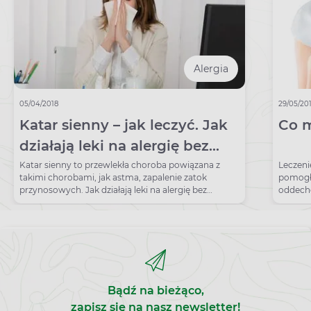
Alergia
05/04/2018
29/05/20
Katar sienny – jak leczyć. Jak
Co m
działają leki na alergię bez
recepty?
Katar sienny to przewlekła choroba powiązana z
Leczeni
takimi chorobami, jak astma, zapalenie zatok
pomogł
przynosowych. Jak działają leki na alergię bez
oddecho
recepty?
Bądź na bieżąco,
zapisz się na nasz newsletter!