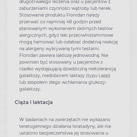
długotrwałego leczenia oraz u pacjentów z
zaburzeniami czynności wątroby lub nerek.
Stosowanie produktu Flonidan należy
przerwać co najmniej 48 godzin przed
planowanym wykonaniem skórnych testów
alergicznych, gdyż leki przeciwhistaminowe
mogą hamować lub osłabiać dodatnią reakcję
na alergeny wykrywaną tymi testami.
Flonidan zawiera laktozę jednowodną. Nie
powinien być stosowany u pacjentów z
rzadko występującą dziedziczną nietolerancją
galaktozy, niedoborem laktazy (typu Lapp)
lub zespołem złego wchłaniania glukozy-
galaktozy.
Ciąża i laktacja
W badaniach na zwierzętach nie wykazano
teratogennego działania loratadyny, ale nie
ustalono bezpieczeństwa jej stosowania u