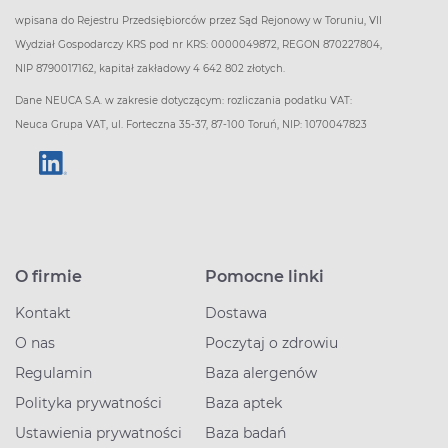
wpisana do Rejestru Przedsiębiorców przez Sąd Rejonowy w Toruniu, VII
Wydział Gospodarczy KRS pod nr KRS: 0000049872, REGON 870227804,
NIP 8790017162, kapitał zakładowy 4 642 802 złotych.
Dane NEUCA S.A. w zakresie dotyczącym: rozliczania podatku VAT:
Neuca Grupa VAT, ul. Forteczna 35-37, 87-100 Toruń, NIP: 1070047823
O firmie
Pomocne linki
Kontakt
Dostawa
O nas
Poczytaj o zdrowiu
Regulamin
Baza alergenów
Polityka prywatności
Baza aptek
Ustawienia prywatności
Baza badań