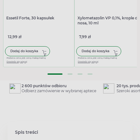
Essetil Forte, 30 kapsułek
Xylometazolin VP 0,1%, krople do
nosa, 10 ml
12,99 zł
7,99 zł
Dodaj do koszyka
Dodaj do koszyka
Podana cena jest ceną maksymalną
Podana cena jest ceną maksymalną
Dowiedz się więcej
Dowiedz się więcej
2 600 punktów odbioru
20 tys. pro
Odbierz zamówienie w wybranej aptece
Szeroki aso
Spis treści