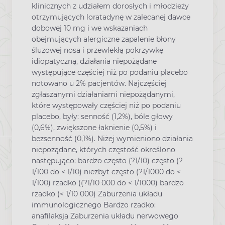
klinicznych z udziałem dorosłych i młodzieży
otrzymujących loratadynę w zalecanej dawce
dobowej 10 mg i we wskazaniach
obejmujących alergiczne zapalenie błony
śluzowej nosa i przewlekłą pokrzywkę
idiopatyczną, działania niepożądane
występujące częściej niż po podaniu placebo
notowano u 2% pacjentów. Najczęściej
zgłaszanymi działaniami niepożądanymi,
które występowały częściej niż po podaniu
placebo, były: senność (1,2%), bóle głowy
(0,6%), zwiększone łaknienie (0,5%) i
bezsenność (0,1%). Niżej wymieniono działania
niepożądane, których częstość określono
następująco: bardzo często (?1/10) często (?
1/100 do < 1/10) niezbyt często (?1/1000 do <
1/100) rzadko ((?1/10 000 do < 1/1000) bardzo
rzadko (< 1/10 000) Zaburzenia układu
immunologicznego Bardzo rzadko:
anafilaksja Zaburzenia układu nerwowego