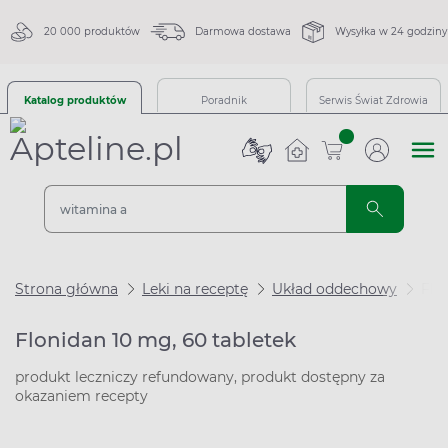
20 000 produktów
Darmowa dostawa
Wysyłka w 24 godziny
Katalog produktów
Poradnik
Serwis Świat Zdrowia
sztuk
Strona główna
Leki na receptę
Układ oddechowy
Flo
Flonidan 10 mg, 60 tabletek
produkt leczniczy refundowany, produkt dostępny za
okazaniem recepty