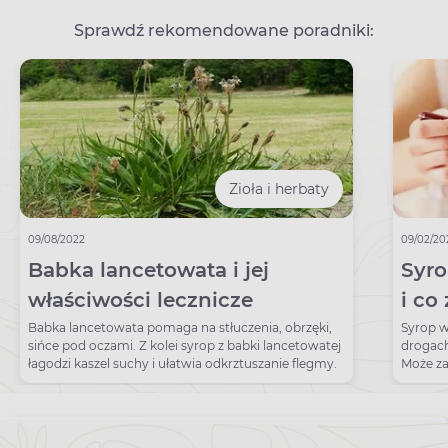
Sprawdź rekomendowane poradniki:
Zioła i herbaty
09/08/2022
09/02/20
Babka lancetowata i jej
Syro
właściwości lecznicze
i co
pić 
Babka lancetowata pomaga na stłuczenia, obrzęki,
Syrop w
sińce pod oczami. Z kolei syrop z babki lancetowatej
drogach
łagodzi kaszel suchy i ułatwia odkrztuszanie flegmy.
Może za
sulfogw