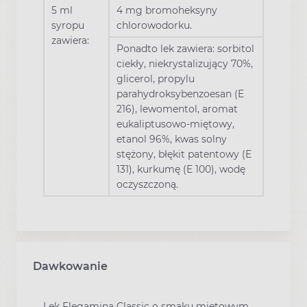
5 ml
4 mg bromoheksyny
syropu
chlorowodorku.
zawiera:
Ponadto lek zawiera: sorbitol
ciekły, niekrystalizujący 70%,
glicerol, propylu
parahydroksybenzoesan (E
216), lewomentol, aromat
eukaliptusowo-miętowy,
etanol 96%, kwas solny
stężony, błękit patentowy (E
131), kurkumę (E 100), wodę
oczyszczoną.
Dawkowanie
Lek Flegamina Classic o smaku miętowym