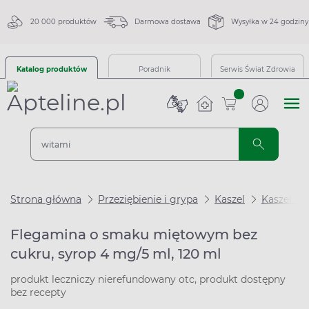
20 000 produktów
Darmowa dostawa
Wysyłka w 24 godziny
Katalog produktów
Poradnik
Serwis Świat Zdrowia
sztuk
Strona główna
Przeziębienie i grypa
Kaszel
Kaszel m
Flegamina o smaku miętowym bez
cukru, syrop 4 mg/5 ml, 120 ml
produkt leczniczy nierefundowany otc, produkt dostępny
bez recepty