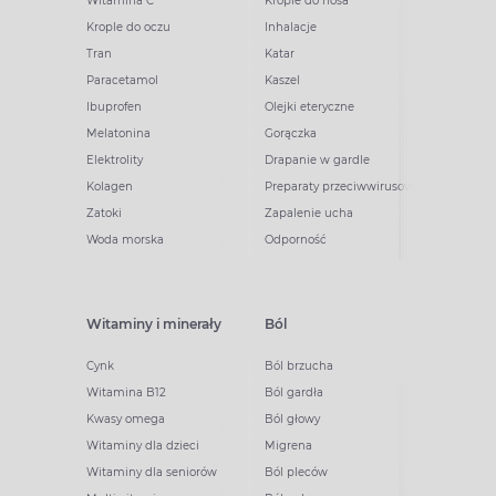
Witamina C
Krople do nosa
Krople do oczu
Inhalacje
Tran
Katar
Paracetamol
Kaszel
Ibuprofen
Olejki eteryczne
Melatonina
Gorączka
Elektrolity
Drapanie w gardle
Kolagen
Preparaty przeciwwirusowe
Zatoki
Zapalenie ucha
Woda morska
Odporność
Witaminy i minerały
Ból
Cynk
Ból brzucha
Witamina B12
Ból gardła
Kwasy omega
Ból głowy
Witaminy dla dzieci
Migrena
Witaminy dla seniorów
Ból pleców