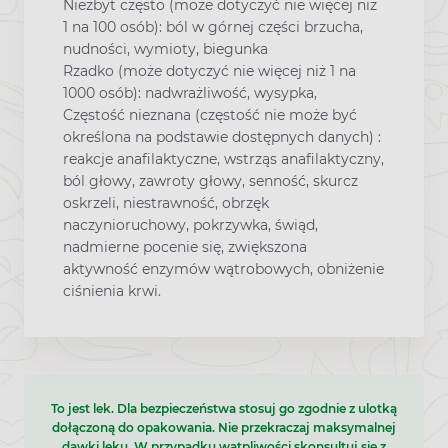
Niezbyt często (może dotyczyć nie więcej niż
1 na 100 osób): ból w górnej części brzucha,
nudności, wymioty, biegunka
Rzadko (może dotyczyć nie więcej niż 1 na
1000 osób): nadwrażliwość, wysypka,
Częstość nieznana (częstość nie może być
określona na podstawie dostępnych danych) :
reakcje anafilaktyczne, wstrząs anafilaktyczny,
ból głowy, zawroty głowy, senność, skurcz
oskrzeli, niestrawność, obrzęk
naczynioruchowy, pokrzywka, świąd,
nadmierne pocenie się, zwiększona
aktywność enzymów wątrobowych, obniżenie
ciśnienia krwi.
To jest lek. Dla bezpieczeństwa stosuj go zgodnie z ulotką
dołączoną do opakowania. Nie przekraczaj maksymalnej
dawki leku. W przypadku wątpliwości skonsultuj się z