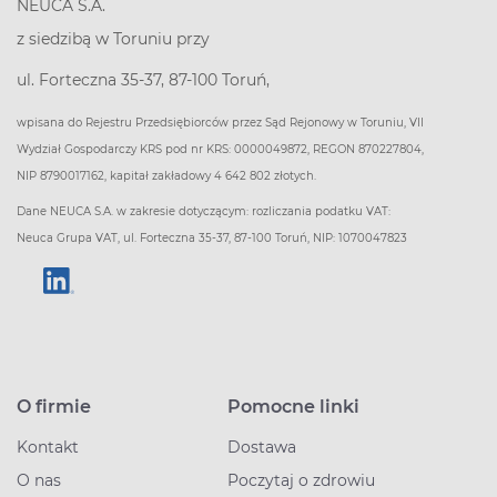
NEUCA S.A.
z siedzibą w Toruniu przy
ul. Forteczna 35-37, 87-100 Toruń,
wpisana do Rejestru Przedsiębiorców przez Sąd Rejonowy w Toruniu, VII
Wydział Gospodarczy KRS pod nr KRS: 0000049872, REGON 870227804,
NIP 8790017162, kapitał zakładowy 4 642 802 złotych.
Dane NEUCA S.A. w zakresie dotyczącym: rozliczania podatku VAT:
Neuca Grupa VAT, ul. Forteczna 35-37, 87-100 Toruń, NIP: 1070047823
O firmie
Pomocne linki
Kontakt
Dostawa
O nas
Poczytaj o zdrowiu