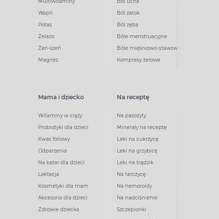
Multiwitaminy
Ból ucha
Wapń
Ból zatok
Potas
Ból zęba
Żelazo
Bóle menstruacyjne
Żeń-szeń
Bóle mięśniowo-stawowe
Magnez
Kompresy żelowe
Mama i dziecko
Na receptę
Witaminy w ciąży
Na pasożyty
Probiotyki dla dzieci
Minerały na receptę
Kwas foliowy
Leki na cukrzycę
Odparzenia
Leki na grzybicę
Na katar dla dzieci
Leki na trądzik
Laktacja
Na tarczycę
Kosmetyki dla mam
Na hemoroidy
Akcesoria dla dzieci
Na nadciśnienie
Zdrowie dziecka
Szczepionki