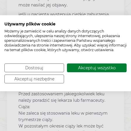
może nasilać jej objawy.
jeśli u pacjenta występują ciężkie zaburzenia
czynności wątroby.
Używamy plików cookie
jeśli u pacjenta występuje ciężkie zaburzenie
Możemy je zamieścić w celu analizy danych dotyczących
czynności nerek.
odwiedzających, ulepszenia naszej strony internetowej, pokazania
spersonalizowanych treści i zapewnienia Państwu wspaniałego
jeśli pojawią się nowe zmiany patologiczne na
doświadczenia na stronie internetowej. Aby uzyskać więcej informacji
na temat plików cookie, których używamy, otwórz ustawienia.
skórze lub błonach śluzowych, należy
niezwłocznie zasięgnąć porady lekarza i
odstawić leczenie bromoheksyną.
Dostosuj
Akceptuj wszystko
Ciąża i laktacja
Akceptuj niezbędne
Przed zastosowaniem jakiegokolwiek leku
należy poradzić się lekarza lub farmaceuty.
Ciąża:
Nie zaleca się stosowania leku w pierwszym
trymestrze ciąży.
W pozostałym okresie ciąży lek może być