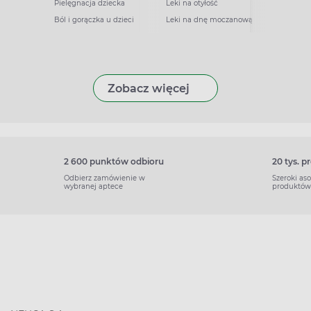
Pielęgnacja dziecka
Leki na otyłość
Ból i gorączka u dzieci
Leki na dnę moczanową
Zobacz więcej
2 600 punktów odbioru
20 tys. 
Odbierz zamówienie w
Szeroki as
wybranej aptece
produktów