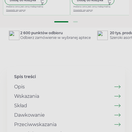
Dodaj do koszyka
Dodaj do koszyka
Podana cena jest ceną maksymalną
Podana cena jest ceną maksymalną
Dowiedz się więcej
Dowiedz się więcej
2 600 punktów odbioru
20 tys. pro
Odbierz zamówienie w wybranej aptece
Szeroki aso
Spis treści
Opis
Wskazania
Skład
Dawkowanie
Przeciwwskazania