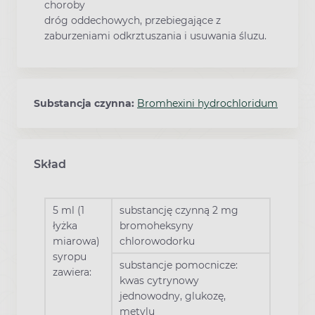
choroby
dróg oddechowych, przebiegające z
zaburzeniami odkrztuszania i usuwania śluzu.
Substancja czynna:
Bromhexini hydrochloridum
Skład
5 ml (1
substancję czynną 2 mg
łyżka
bromoheksyny
miarowa)
chlorowodorku
syropu
substancje pomocnicze:
zawiera:
kwas cytrynowy
jednowodny, glukozę,
metylu