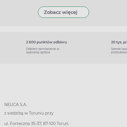
Zobacz więcej
2 600 punktów odbioru
20 tys. 
Odbierz zamówienie w
Szeroki as
wybranej aptece
produktów
NEUCA S.A.
z siedzibą w Toruniu przy
ul. Forteczna 35-37, 87-100 Toruń,