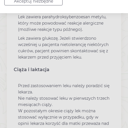
Akceptuj niezbędne
u pacjentów, w przypadku ciężkich zaburzeń
czynności wątroby lub nerek.
Lek zawiera parahydroksybenzoesan metylu,
który może powodować reakcje alergiczne
(możliwe reakcje typu późnego).
Lek zawiera glukozę. Jeżeli stwierdzono
wcześniej u pacjenta nietolerancję niektórych
cukrów, pacjent powinien skontaktować się z
lekarzem przed przyjęciem leku.
Ciąża i laktacja
Przed zastosowaniem leku należy poradzić się
lekarza.
Nie należy stosować leku w pierwszych trzech
miesiącach ciąży.
W pozostałym okresie ciąży lek można
stosować wyłącznie w przypadku, gdy w
opinii lekarza korzyść dla matki przeważa nad