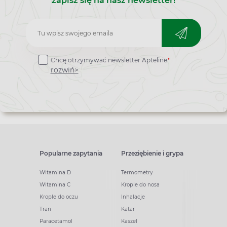
zapisz się na nasz newsletter!
Zapisz
do
Chcę otrzymywać newsletter Apteline
*
newslettera
rozwiń>
Popularne zapytania
Przeziębienie i grypa
Witamina D
Termometry
Witamina C
Krople do nosa
Krople do oczu
Inhalacje
Tran
Katar
Paracetamol
Kaszel