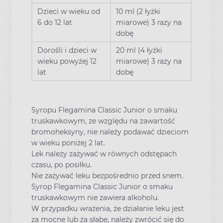
Dzieci w wieku od
10 ml (2 łyżki
6 do 12 lat
miarowe) 3 razy na
dobę
Dorośli i dzieci w
20 ml (4 łyżki
wieku powyżej 12
miarowe) 3 razy na
lat
dobę
Syropu Flegamina Classic Junior o smaku
truskawkowym, ze względu na zawartość
bromoheksyny, nie należy podawać dzieciom
w wieku poniżej 2 lat.
Lek należy zażywać w równych odstępach
czasu, po posiłku.
Nie zażywać leku bezpośrednio przed snem.
Syrop Flegamina Classic Junior o smaku
truskawkowym nie zawiera alkoholu.
W przypadku wrażenia, że działanie leku jest
za mocne lub za słabe, należy zwrócić się do