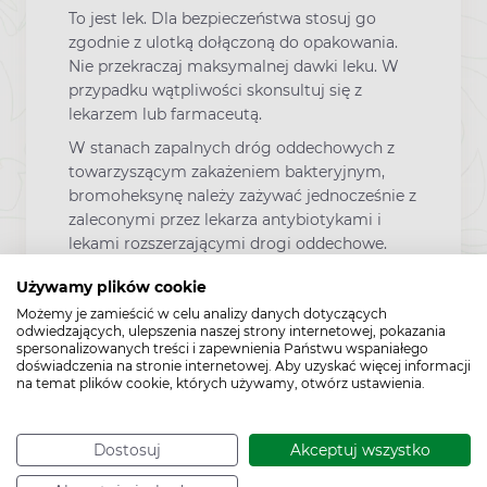
To jest lek. Dla bezpieczeństwa stosuj go
zgodnie z ulotką dołączoną do opakowania.
Nie przekraczaj maksymalnej dawki leku. W
przypadku wątpliwości skonsultuj się z
lekarzem lub farmaceutą.
W stanach zapalnych dróg oddechowych z
towarzyszącym zakażeniem bakteryjnym,
bromoheksynę należy zażywać jednocześnie z
zaleconymi przez lekarza antybiotykami i
lekami rozszerzającymi drogi oddechowe.
Ważne jest prawidłowe nawodnienie pacjenta
Używamy plików cookie
zwłaszcza, gdy występuje gorączka.
Możemy je zamieścić w celu analizy danych dotyczących
Odpowiednie nawodnienie organizmu
odwiedzających, ulepszenia naszej strony internetowej, pokazania
zwiększa rozrzedzenie wydzieliny oskrzelowej
spersonalizowanych treści i zapewnienia Państwu wspaniałego
i ułatwia odkrztuszanie.
doświadczenia na stronie internetowej. Aby uzyskać więcej informacji
na temat plików cookie, których używamy, otwórz ustawienia.
Lek należy stosować ostrożnie u pacjentów z
czynną chorobą wrzodową żołądka i
dwunastnicy, gdyż może on nasilać jej
Dostosuj
Akceptuj wszystko
objawy. Należy również zachować ostrożność