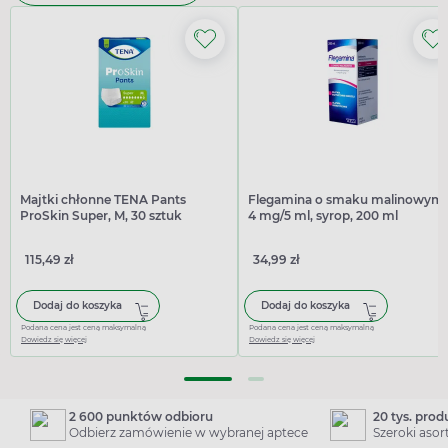
Majtki chłonne TENA Pants
Flegamina o smaku malinowym,
ProSkin Super, M, 30 sztuk
4 mg/5 ml, syrop, 200 ml
115,49 zł
34,99 zł
Dodaj do koszyka
Dodaj do koszyka
Podana cena jest ceną maksymalną
Podana cena jest ceną maksymalną
Dowiedz się więcej
Dowiedz się więcej
2 600 punktów odbioru
20 tys. pro
Odbierz zamówienie w wybranej aptece
Szeroki aso