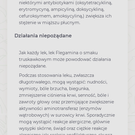
niektórymi antybiotykami (oksytetracykliną,
erytromycyną, ampicyliną, doksycykliną,
cefuroksymem, amoksycyliną,) zwiększa ich
stężenie w miąższu płucnym.
Działania niepożądane
Jak każdy lek, lek Flegamina o smaku
truskawkowym może powodować działania
niepożądane.
Podczas stosowania leku, zwłaszcza
długotrwałego, mogą wystąpić: nudności,
wymioty, bóle brzucha, biegunka,
zmniejszenie ciśnienia krwi, senność, bóle i
zawroty głowy oraz przemijające zwiększenie
aktywności aminotransferaz (enzymów
wątrobowych) w surowicy krwi. Sporadycznie
mogą wystąpić reakcje alergiczne, głównie
wysypki skórne, świąd oraz ciężkie reakcje