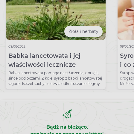
Zioła i herbaty
09/08/2022
09/02/20
Babka lancetowata i jej
Syro
właściwości lecznicze
i co
pić 
Babka lancetowata pomaga na stłuczenia, obrzęki,
Syrop w
sińce pod oczami. Z kolei syrop z babki lancetowatej
drogach
łagodzi kaszel suchy i ułatwia odkrztuszanie flegmy.
Może za
sulfogw
Bądź na bieżąco,