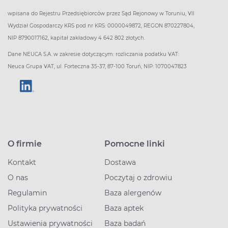
wpisana do Rejestru Przedsiębiorców przez Sąd Rejonowy w Toruniu, VII
Wydział Gospodarczy KRS pod nr KRS: 0000049872, REGON 870227804,
NIP 8790017162, kapitał zakładowy 4 642 802 złotych.
Dane NEUCA S.A. w zakresie dotyczącym: rozliczania podatku VAT:
Neuca Grupa VAT, ul. Forteczna 35-37, 87-100 Toruń, NIP: 1070047823
O firmie
Pomocne linki
Kontakt
Dostawa
O nas
Poczytaj o zdrowiu
Regulamin
Baza alergenów
Polityka prywatności
Baza aptek
Ustawienia prywatności
Baza badań