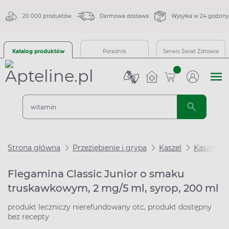
20 000 produktów
Darmowa dostawa
Wysyłka w 24 godziny
Katalog produktów
Poradnik
Serwis Świat Zdrowia
sztuk
Strona główna
Przeziębienie i grypa
Kaszel
Kaszel m
Flegamina Classic Junior o smaku
truskawkowym, 2 mg/5 ml, syrop, 200 ml
produkt leczniczy nierefundowany otc, produkt dostępny
bez recepty