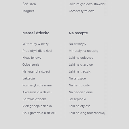
Żeń-szeń
Bóle mięśniowo-stawowe
Magnez
Kompresy żelowe
Mama i dziecko
Na receptę
Witaminy w ciąży
Na pasożyty
Probiotyki dla dzieci
Minerały na receptę
Kwas foliowy
Leki na cukrzycę
Odparzenia
Leki na grzybicę
Na katar dla dzieci
Leki na trądzik
Laktacja
Na tarczycę
Kosmetyki dla mam
Na hemoroidy
Akcesoria dla dzieci
Na nadciśnienie
Zdrowie dziecka
Szczepionki
Pielęgnacja dziecka
Leki na otyłość
Ból i gorączka u dzieci
Leki na dnę moczanową