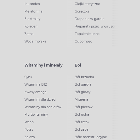
Ibuprofen
Olejki eteryczne
Melatonina
Gorączka
Elektrolity
Drapanie w gardle
Kolagen
Preparaty przeciwwirusowe
Zatoki
Zapalenie ucha
Woda morska
Odporność
Witaminy i minerały
Ból
Cynk
Ból brzucha
Witamina B12
Ból gardła
Kwasy omega
Ból głowy
Witaminy dla dzieci
Migrena
Witaminy dla seniorów
Ból pleców
Multiwitaminy
Ból ucha
Wapń
Ból zatok
Potas
Ból zęba
Żelazo
Bóle menstruacyjne