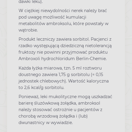
dawki leku).
W ciężkiej niewydolności nerek należy brać
pod uwagę możliwość kumulacji
metabolitów ambroksolu, które powstały w
wątrobie.
Produkt leczniczy zawiera sorbitol. Pacjenci z
rzadko występującą dziedziczną nietolerancją
fruktozy nie powinni przyjmować produktu
Ambroxoli hydrochloridum Berlin-Chemie.
Każda łyżka miarowa, tzn. 5 ml roztworu
doustnego zawiera 1,75 g sorbitolu (= 0,15
jednostek chlebowych). Wartość kaloryczna
to 2,6 kcal/g sorbitolu.
Ponieważ, leki mukolityczne mogą uszkadzać
barierę śluzówkową żołądka, ambroksol
należy stosować ostrożnie u pacjentów z
chorobą wrzodową żołądka i (lub)
dwunastnicy w wywiadzie.