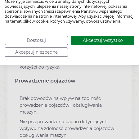
Możemy je zamieścić w celu analizy danych dotyczących
Laktacja
odwiedzających, ulepszenia naszej strony internetowej, pokazania
spersonalizowanych treści i zapewnienia Państwu wspaniałego
U zwierząt ambroksol przenika do mleka
doświadczenia na stronie internetowej. Aby uzyskać więcej informacji
matki. Ponieważ dotychczas brak
na temat plików cookie, których używamy, otwórz ustawienia.
odpowiedniego doświadczenia ze
stosowaniem ambroksolu u kobiet
karmiących piersią, produkt Ambroxoli
Dostosuj
Akceptuj wszystko
hydrochloridum Berlin-Chemie należy
Akceptuj niezbędne
stosować w okresie karmienia piersią
wyłącznie po dokładnej ocenie stosunku
korzyści do ryzyka.
Prowadzenie pojazdów
Brak dowodów na wpływ na zdolność
prowadzenia pojazdów i obsługiwania
maszyn.
Nie przeprowadzono badań dotyczących
wpływu na zdolność prowadzenia pojazdów i
obsługiwania maszyn.