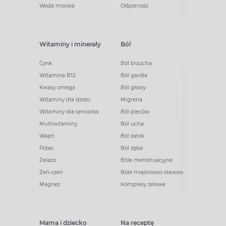
Woda morska
Odporność
Witaminy i minerały
Ból
Cynk
Ból brzucha
Witamina B12
Ból gardła
Kwasy omega
Ból głowy
Witaminy dla dzieci
Migrena
Witaminy dla seniorów
Ból pleców
Multiwitaminy
Ból ucha
Wapń
Ból zatok
Potas
Ból zęba
Żelazo
Bóle menstruacyjne
Żeń-szeń
Bóle mięśniowo-stawowe
Magnez
Kompresy żelowe
Mama i dziecko
Na receptę