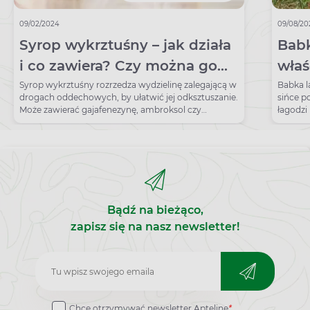
09/02/2024
09/08/20
Syrop wykrztuśny – jak działa
Babk
i co zawiera? Czy można go
właś
pić na suchy kaszel?
Syrop wykrztuśny rozrzedza wydzielinę zalegającą w
Babka l
drogach oddechowych, by ułatwić jej odksztuszanie.
sińce p
Może zawierać gajafenezynę, ambroksol czy
łagodzi
sulfogwajakol.
Bądź na bieżąco,
zapisz się na nasz newsletter!
Zapisz
do
Chcę otrzymywać newsletter Apteline
*