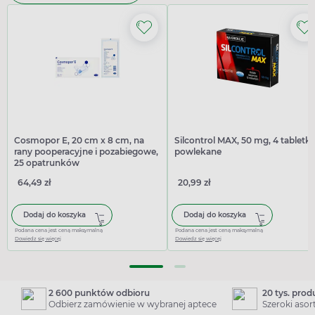
Cosmopor E, 20 cm x 8 cm, na
Silcontrol MAX, 50 mg, 4 tabletki
rany pooperacyjne i pozabiegowe,
powlekane
25 opatrunków
64,49 zł
20,99 zł
Dodaj do koszyka
Dodaj do koszyka
Podana cena jest ceną maksymalną
Podana cena jest ceną maksymalną
Dowiedz się więcej
Dowiedz się więcej
2 600 punktów odbioru
20 tys. pro
Odbierz zamówienie w wybranej aptece
Szeroki aso