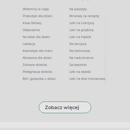
Witaminy w ciąży
Na pasożyty
Probiotyki dla dzieci
Minerały na receptę
Kwas foliowy
Leki na cukrzycę
Odparzenia
Leki na grzybicę
Na katar dla dzieci
Leki na trądzik
Laktacja
Na tarczycę
Kosmetyki dla mam
Na hemoroidy
Akcesoria dla dzieci
Na nadciśnienie
Zdrowie dziecka
Szczepionki
Pielęgnacja dziecka
Leki na otyłość
Ból i gorączka u dzieci
Leki na dnę moczanową
Zobacz więcej