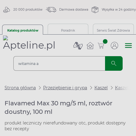
20 000 produktów
Darmowa dostawa
Wysyłka w 24 godziny
Katalog produktów
Poradnik
Serwis Świat Zdrowia
sztuk
Strona główna
Przeziębienie i grypa
Kaszel
Kaszel m
Flavamed Max 30 mg/5 ml, roztwór
doustny, 100 ml
produkt leczniczy nierefundowany otc, produkt dostępny
bez recepty