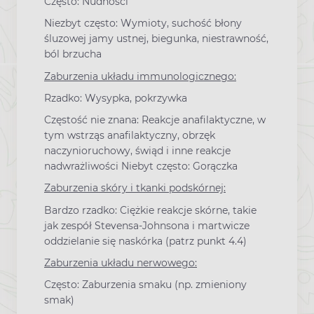
Często: Nudności
Niezbyt często: Wymioty, suchość błony
śluzowej jamy ustnej, biegunka, niestrawność,
ból brzucha
Zaburzenia układu immunologicznego:
Rzadko: Wysypka, pokrzywka
Częstość nie znana: Reakcje anafilaktyczne, w
tym wstrząs anafilaktyczny, obrzęk
naczynioruchowy, świąd i inne reakcje
nadwrażliwości Niebyt często: Gorączka
Zaburzenia skóry i tkanki podskórnej:
Bardzo rzadko: Ciężkie reakcje skórne, takie
jak zespół Stevensa-Johnsona i martwicze
oddzielanie się naskórka (patrz punkt 4.4)
Zaburzenia układu nerwowego:
Często: Zaburzenia smaku (np. zmieniony
smak)