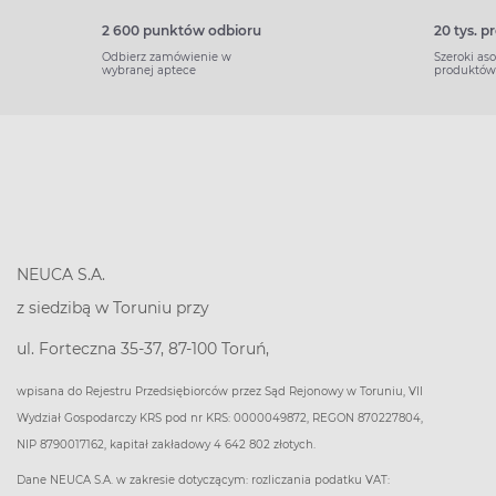
2 600 punktów odbioru
20 tys. 
Odbierz zamówienie w
Szeroki as
wybranej aptece
produktów
NEUCA S.A.
z siedzibą w Toruniu przy
ul. Forteczna 35-37, 87-100 Toruń,
wpisana do Rejestru Przedsiębiorców przez Sąd Rejonowy w Toruniu, VII
Wydział Gospodarczy KRS pod nr KRS: 0000049872, REGON 870227804,
NIP 8790017162, kapitał zakładowy 4 642 802 złotych.
Dane NEUCA S.A. w zakresie dotyczącym: rozliczania podatku VAT: