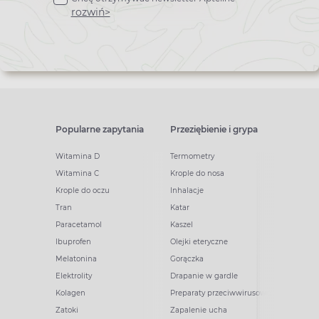
newslettera
rozwiń>
Popularne zapytania
Przeziębienie i grypa
Witamina D
Termometry
Witamina C
Krople do nosa
Krople do oczu
Inhalacje
Tran
Katar
Paracetamol
Kaszel
Ibuprofen
Olejki eteryczne
Melatonina
Gorączka
Elektrolity
Drapanie w gardle
Kolagen
Preparaty przeciwwirusowe
Zatoki
Zapalenie ucha