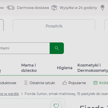
ów
Darmowa dostawa
Wysyłka w 24 godziny
Poradnik
a
Mama i
Kosmetyki i
Higiena
ę
dziecko
Dermokosmety
roduktowe
Ostatnie sztuki
Popularne
Krótk
ie w gardle
Fiorda Junior, smak malinowy, 15 pastylek do ssa