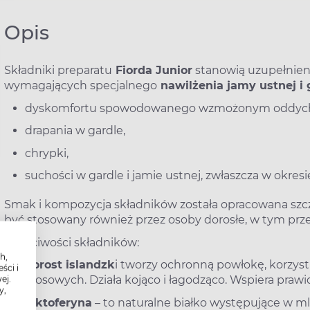
Opis
Składniki preparatu
Fiorda Junior
stanowią uzupełnien
wymagających specjalnego
nawilżenia jamy ustnej i 
dyskomfortu spowodowanego wzmożonym oddycha
drapania w gardle,
chrypki,
suchości w gardle i jamie ustnej, zwłaszcza w okre
Smak i kompozycja składników została opracowana szcz
być stosowany również przez osoby dorosłe, w tym prze
Właściwości składników:
h,
porost islandzk
i tworzy ochronną powłokę, korzystn
ści i
głosowych. Działa kojąco i łagodząco. Wspiera pra
ej.
y,
laktoferyna
– to naturalne białko występujące w m