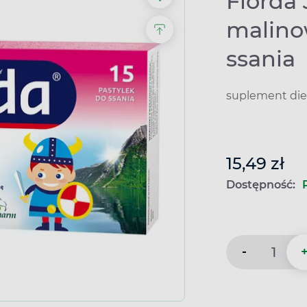
Fiorda 
malinow
ssania
suplement die
15,49 zł
Dostępność:
-