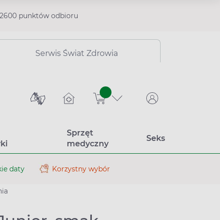
2600 punktów odbioru
Serwis Świat Zdrowia
sztuk
Sprzęt
Seks
ki
medyczny
ie daty
Korzystny wybór
nia