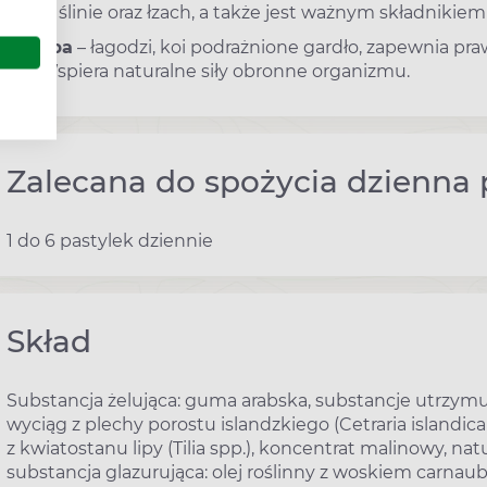
w ślinie oraz łzach, a także jest ważnym składniki
lipa
– łagodzi, koi podrażnione gardło, zapewnia p
Wspiera naturalne siły obronne organizmu.
Zalecana do spożycia dzienna 
1 do 6 pastylek dziennie
Skład
Substancja żelująca: guma arabska, substancje utrzymują
wyciąg z plechy porostu islandzkiego (Cetraria islandic
z kwiatostanu lipy (Tilia spp.), koncentrat malinowy, n
substancja glazurująca: olej roślinny z woskiem carnaub