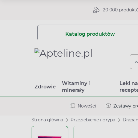
20 000 produkt
Katalog produktów
Witaminy i
Leki n
Zdrowie
minerały
recept
Nowości
Zestawy p
Strona główna
Przeziębienie i grypa
Drapan