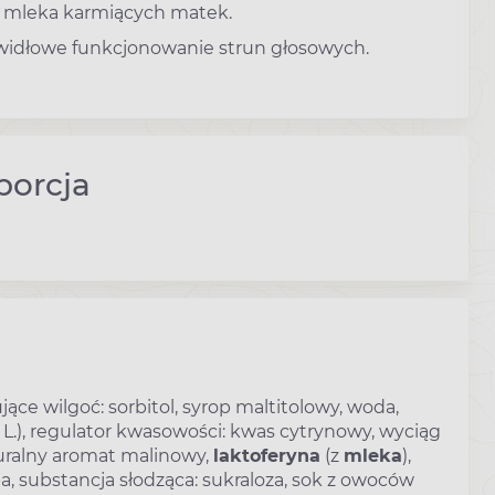
em mleka karmiących matek.
rawidłowe funkcjonowanie strun głosowych.
porcja
ce wilgoć: sorbitol, syrop maltitolowy, woda,
a L.), regulator kwasowości: kwas cytrynowy, wyciąg
aturalny aromat malinowy,
laktoferyna
(z
mleka
),
a, substancja słodząca: sukraloza, sok z owoców