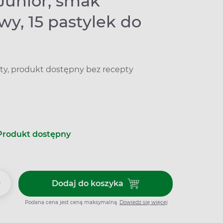
Junior, smak
y, 15 pastylek do
ty, produkt dostępny bez recepty
Produkt dostępny
+
Dodaj do koszyka
Dodaj do koszyka Fiorda Junior
Podana cena jest ceną maksymalną.
Dowiedz się więcej