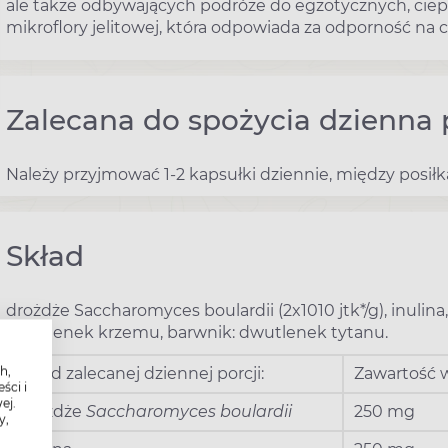
ale także odbywających podróże do egzotycznych, ciep
mikroflory jelitowej, która odpowiada za odporność na 
Zalecana do spożycia dzienna 
Należy przyjmować 1-2 kapsułki dziennie, między posił
Skład
drożdże Saccharomyces boulardii (2x1010 jtk*/g), inulina
dwutlenek krzemu, barwnik: dwutlenek tytanu.
h,
Skład zalecanej dziennej porcji:
Zawartość w
ści i
ej.
drożdże
Saccharomyces boulardii
250 mg
y,