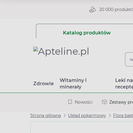
20 000 produkt
Katalog produktów
Witaminy i
Leki n
Zdrowie
minerały
recept
Nowości
Zestawy p
Strona główna
Układ pokarmowy
Flora bak