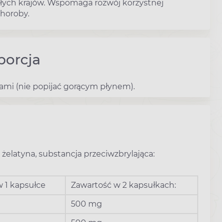
łych krajów. Wspomaga rozwój korzystnej
choroby.
porcja
kami (nie popijać gorącym płynem).
, żelatyna, substancja przeciwzbrylająca:
 1 kapsułce
Zawartość w 2 kapsułkach:
500 mg