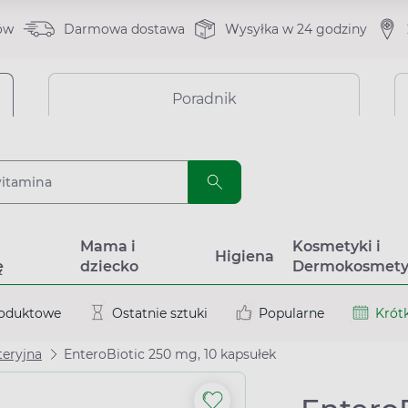
ów
Darmowa dostawa
Wysyłka w 24 godziny
Poradnik
a
Mama i
Kosmetyki i
Higiena
ę
dziecko
Dermokosmety
roduktowe
Ostatnie sztuki
Popularne
Krótk
teryjna
EnteroBiotic 250 mg, 10 kapsułek