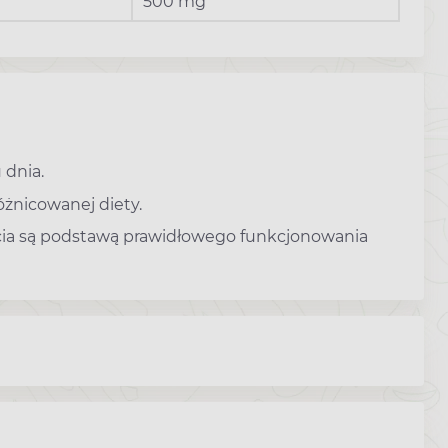
500 mg
 dnia.
óżnicowanej diety.
cia są podstawą prawidłowego funkcjonowania