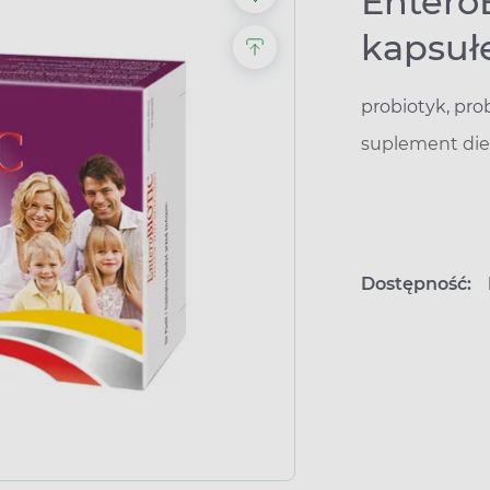
EnteroB
kapsuł
probiotyk, pro
suplement die
Dostępność: