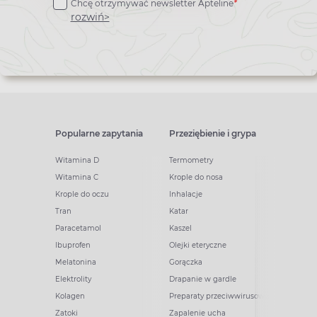
Chcę otrzymywać newsletter Apteline
*
newslettera
rozwiń>
Popularne zapytania
Przeziębienie i grypa
Witamina D
Termometry
Witamina C
Krople do nosa
Krople do oczu
Inhalacje
Tran
Katar
Paracetamol
Kaszel
Ibuprofen
Olejki eteryczne
Melatonina
Gorączka
Elektrolity
Drapanie w gardle
Kolagen
Preparaty przeciwwirusowe
Zatoki
Zapalenie ucha