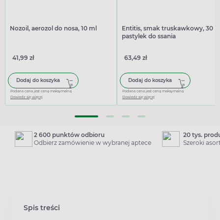
Nozoil, aerozol do nosa, 10 ml
Entitis, smak truskawkowy, 30
pastylek do ssania
41,99 zł
63,49 zł
Dodaj do koszyka
Dodaj do koszyka
Podana cena jest ceną maksymalną
Podana cena jest ceną maksymalną
Dowiedz się więcej
Dowiedz się więcej
2 600 punktów odbioru
20 tys. pro
Odbierz zamówienie w wybranej aptece
Szeroki aso
Spis treści