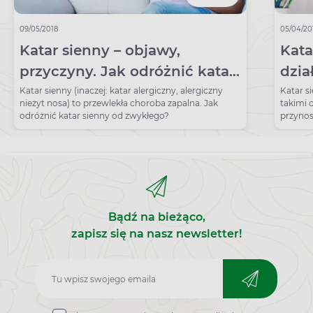
09/05/2018
05/04/20
Katar sienny – objawy,
Kata
przyczyny. Jak odróżnić katar
dzia
alergiczny od „zwykłego”?
rece
Katar sienny (inaczej: katar alergiczny, alergiczny
Katar s
nieżyt nosa) to przewlekła choroba zapalna. Jak
takimi 
odróżnić katar sienny od zwykłego?
przynos
recepty
Bądź na bieżąco,
zapisz się na nasz newsletter!
Zapisz
do