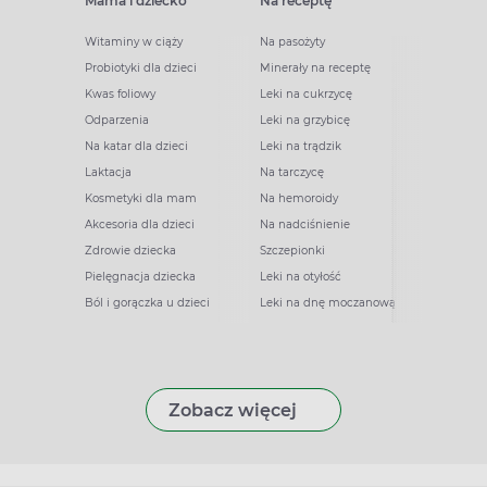
Mama i dziecko
Na receptę
Witaminy w ciąży
Na pasożyty
Probiotyki dla dzieci
Minerały na receptę
Kwas foliowy
Leki na cukrzycę
Odparzenia
Leki na grzybicę
Na katar dla dzieci
Leki na trądzik
Laktacja
Na tarczycę
Kosmetyki dla mam
Na hemoroidy
Akcesoria dla dzieci
Na nadciśnienie
Zdrowie dziecka
Szczepionki
Pielęgnacja dziecka
Leki na otyłość
Ból i gorączka u dzieci
Leki na dnę moczanową
Zobacz więcej