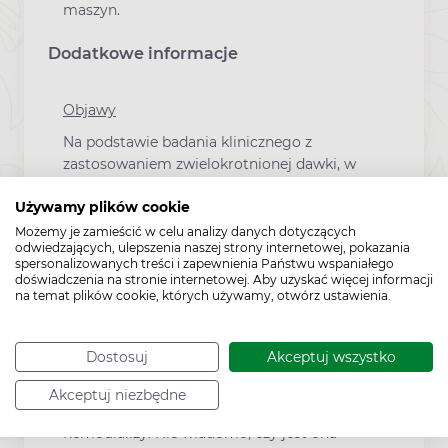
maszyn.
Dodatkowe informacje
Objawy
Na podstawie badania klinicznego z
zastosowaniem zwielokrotnionej dawki, w
którym podawano do 45 mg desloratadyny
(dawka 9 razy większa od dawki leczniczej),
Używamy plików cookie
nie stwierdzono klinicznie istotnych działań.
Możemy je zamieścić w celu analizy danych dotyczących
odwiedzających, ulepszenia naszej strony internetowej, pokazania
Leczenie
spersonalizowanych treści i zapewnienia Państwu wspaniałego
doświadczenia na stronie internetowej. Aby uzyskać więcej informacji
W przypadku przedawkowania należy
na temat plików cookie, których używamy, otwórz ustawienia.
rozważyć zastosowanie standardowego
postępowania mającego na celu usunięcie
Dostosuj
Akceptuj wszystko
niewchłoniętej substancji czynnej. Zaleca się
leczenie objawowe i podtrzymujące.
Akceptuj niezbędne
Desloratadyna nie jest usuwana na drodze
hemodializy. Nie wiadomo, czy jest ona