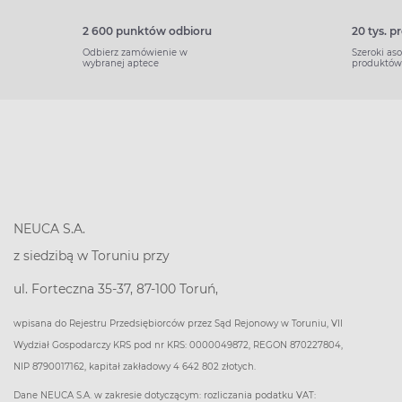
2 600 punktów odbioru
20 tys. 
Odbierz zamówienie w
Szeroki as
wybranej aptece
produktów
NEUCA S.A.
z siedzibą w Toruniu przy
ul. Forteczna 35-37, 87-100 Toruń,
wpisana do Rejestru Przedsiębiorców przez Sąd Rejonowy w Toruniu, VII
Wydział Gospodarczy KRS pod nr KRS: 0000049872, REGON 870227804,
NIP 8790017162, kapitał zakładowy 4 642 802 złotych.
Dane NEUCA S.A. w zakresie dotyczącym: rozliczania podatku VAT: