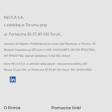
NEUCA S.A.
z siedzibą w Toruniu przy
ul. Forteczna 35-37, 87-100 Toruń,
wpisana do Rejestru Przedsiębiorców przez Sąd Rejonowy w Toruniu, VII
Wydział Gospodarczy KRS pod nr KRS: 0000049872, REGON 870227804,
NIP 8790017162, kapitał zakładowy 4 642 802 złotych.
Dane NEUCA S.A. w zakresie dotyczącym: rozliczania podatku VAT:
Neuca Grupa VAT, ul. Forteczna 35-37, 87-100 Toruń, NIP: 1070047823
O firmie
Pomocne linki