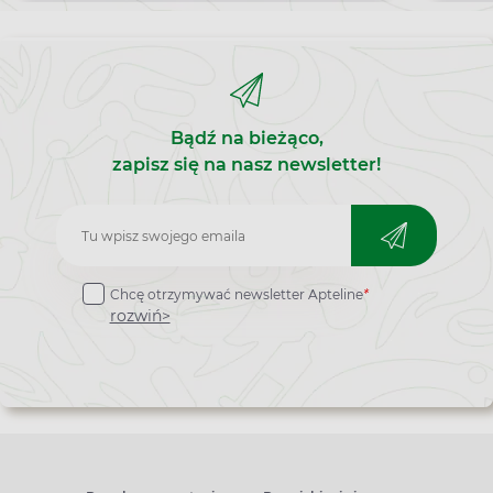
Bądź na bieżąco,
zapisz się na nasz newsletter!
Zapisz
do
Chcę otrzymywać newsletter Apteline
*
newslettera
rozwiń>