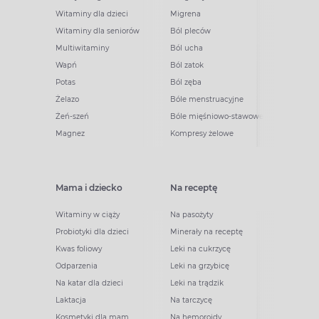
Witaminy dla dzieci
Migrena
Witaminy dla seniorów
Ból pleców
Multiwitaminy
Ból ucha
Wapń
Ból zatok
Potas
Ból zęba
Żelazo
Bóle menstruacyjne
Żeń-szeń
Bóle mięśniowo-stawowe
Magnez
Kompresy żelowe
Mama i dziecko
Na receptę
Witaminy w ciąży
Na pasożyty
Probiotyki dla dzieci
Minerały na receptę
Kwas foliowy
Leki na cukrzycę
Odparzenia
Leki na grzybicę
Na katar dla dzieci
Leki na trądzik
Laktacja
Na tarczycę
Kosmetyki dla mam
Na hemoroidy