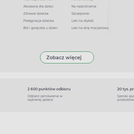
Akcesoria dla dzieci
Na nadciśnienie
Zdrowie dziecka
Szczepionki
Pielęgnacja dziecka
Leki na otyłość
Ból i gorączka u dzieci
Leki na dnę moczanową
Zobacz więcej
2 600 punktów odbioru
20 tys. 
Odbierz zamówienie w
Szeroki as
wybranej aptece
produktów