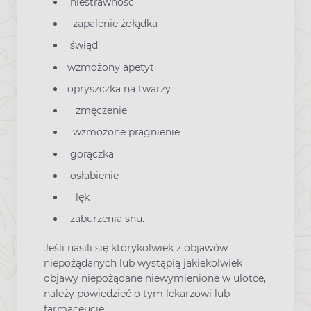
niestrawność
zapalenie żołądka
świąd
wzmożony apetyt
opryszczka na twarzy
zmęczenie
wzmożone pragnienie
gorączka
osłabienie
lęk
zaburzenia snu.
Jeśli nasili się którykolwiek z objawów
niepożądanych lub wystąpią jakiekolwiek
objawy niepożądane niewymienione w ulotce,
należy powiedzieć o tym lekarzowi lub
farmaceucie.