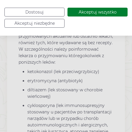
Lek Clatra a inne leki
Dostosuj
Akceptuj wszystko
Stosowanie innych leków: Należy powiedzieć
Akceptuj niezbędne
lekarzowi lub farmaceucie o wszystkich
przyjmowanych aktualnie lub ostatnio lekach,
również tych, które wydawane są bez recepty.
W szczególności należy poinformować
lekarza o przyjmowaniu któregokolwiek z
poniższych leków:
ketokonazol (lek przeciwgrzybiczy)
erytromycyna (antybiotyk)
diltiazem (lek stosowany w chorobie
wieńcowej)
cyklosporyna (lek immunosupresyjny
stosowany u pacjentów po transplantacji
narządów lub w przypadku chorób
autoimmunologicznych i alergicznych,
takich jak łuszczyca, atopowe zapalenie