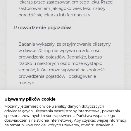
lekarza przed zastosowaniem tego leku. Przed
zastosowaniem jakiegokolwiek leku należy
poradzić się lekarza lub farmaceuty.
Prowadzenie pojazdów
Badania wykazały, że przyjmowanie bilastyny
w dawce 20 mg nie wpływa na zdolność
prowadzenia pojazdów. Jednakże, bardzo
rzadko u niektórych osób może wystapić
senność, która może wpływać na zdolność
prowadzenia pojazdów i obsługiwanie
maszyn.
Dodatkowe informacje
Używamy plików cookie
Możemy je zamieścić w celu analizy danych dotyczących
odwiedzających, ulepszenia naszej strony internetowej, pokazania
W przypadku zażycia większej niż zalecana
spersonalizowanych treści i zapewnienia Państwu wspaniałego
dawki leku Clatra należy natychmiast
doświadczenia na stronie internetowej. Aby uzyskać więcej informacji
skontaktować się z lekarzem lub farmaceutą.
na temat plików cookie, których używamy, otwórz ustawienia.