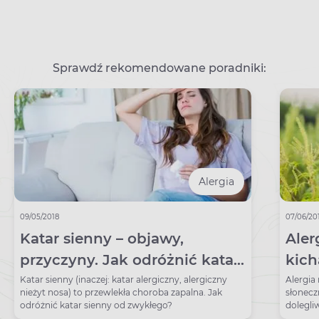
Sprawdź rekomendowane poradniki:
Alergia
09/05/2018
07/06/20
Katar sienny – objawy,
Aler
przyczyny. Jak odróżnić katar
kich
alergiczny od „zwykłego”?
Katar sienny (inaczej: katar alergiczny, alergiczny
Alergia 
nieżyt nosa) to przewlekła choroba zapalna. Jak
słonecz
odróżnić katar sienny od zwykłego?
dolegliw