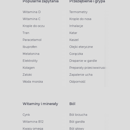
Popularne zapytania
Przeziębienie i grypa
Witamina D
Termometry
Witamina C
Krople do nosa
Krople do oczu
Inhalacje
Tran
Katar
Paracetamol
Kaszel
Ibuprofen
Olejki eteryczne
Melatonina
Gorączka
Elektrolity
Drapanie w gardle
Kolagen
Preparaty przeciwwirusowe
Zatoki
Zapalenie ucha
Woda morska
Odporność
Witaminy i minerały
Ból
Cynk
Ból brzucha
Witamina B12
Ból gardła
Kwasy omega
Ból głowy