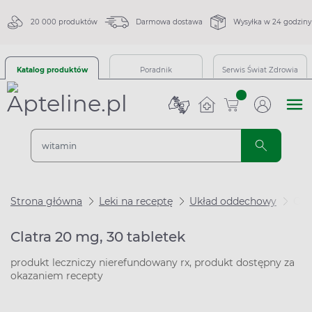
20 000 produktów
Darmowa dostawa
Wysyłka w 24 godziny
Katalog produktów
Poradnik
Serwis Świat Zdrowia
sztuk
Strona główna
Leki na receptę
Układ oddechowy
Cla
Clatra 20 mg, 30 tabletek
produkt leczniczy nierefundowany rx, produkt dostępny za
okazaniem recepty