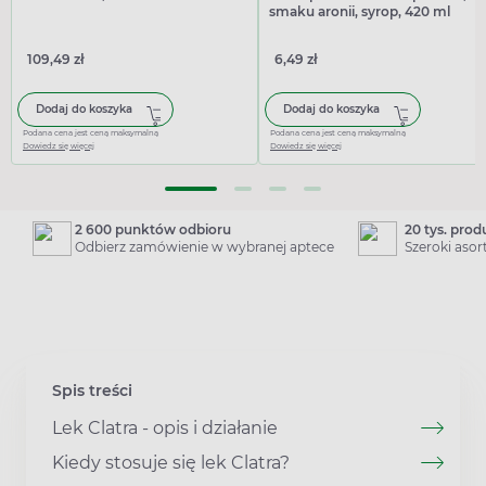
smaku aronii, syrop, 420 ml
109,49 zł
6,49 zł
Dodaj do koszyka
Dodaj do koszyka
Podana cena jest ceną maksymalną
Podana cena jest ceną maksymalną
Dowiedz się więcej
Dowiedz się więcej
2 600 punktów odbioru
20 tys. pro
Odbierz zamówienie w wybranej aptece
Szeroki aso
Spis treści
Lek Clatra - opis i działanie
Kiedy stosuje się lek Clatra?