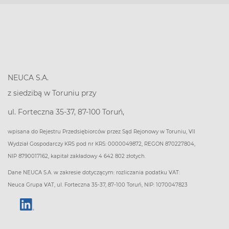
NEUCA S.A.
z siedzibą w Toruniu przy
ul. Forteczna 35-37, 87-100 Toruń,
wpisana do Rejestru Przedsiębiorców przez Sąd Rejonowy w Toruniu, VII
Wydział Gospodarczy KRS pod nr KRS: 0000049872, REGON 870227804,
NIP 8790017162, kapitał zakładowy 4 642 802 złotych.
Dane NEUCA S.A. w zakresie dotyczącym: rozliczania podatku VAT:
Neuca Grupa VAT, ul. Forteczna 35-37, 87-100 Toruń, NIP: 1070047823