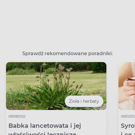
Sprawdź rekomendowane poradniki:
Zioła i herbaty
09/08/2022
09/02/20
Babka lancetowata i jej
Syro
właściwości lecznicze
i co