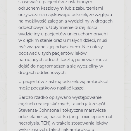
stosować u pacjentów z osłabionym
odruchem kaszlowym lub z zaburzeniami
oczyszczania rzęskowego oskrzeli, ze względu
na możliwość zalegania wydzieliny w drogach
oddechowych. Upłynnienie dużej ilości
wydzieliny u pacjentów unieruchomionych i
w ciężkim stanie oraz u małych dzieci, musi
być związane z jej odsysaniem. Nie należy
podawać u tych pacjentów leków
hamujących odruch kaszlu, ponieważ może
dojść do nagromadzenia się wydzieliny w
drogach oddechowych.
U pacjentów z astmą oskrzelową ambroksol
może początkowo nasilać kaszel.
Bardzo rzadko opisywano występowanie
ciężkich reakcji skórnych, takich jak zespół
Stevensa- Johnsona i toksyczne martwicze
oddzielanie się naskórka (ang. toxic epidermal
necrolysis, TEN) w trakcie stosowania leków
wykrztuśnych, takich jak ambroksolu