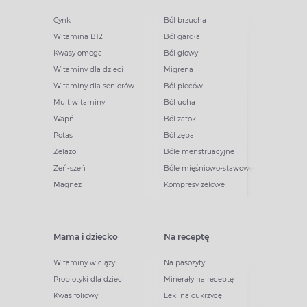
Cynk
Ból brzucha
Witamina B12
Ból gardła
Kwasy omega
Ból głowy
Witaminy dla dzieci
Migrena
Witaminy dla seniorów
Ból pleców
Multiwitaminy
Ból ucha
Wapń
Ból zatok
Potas
Ból zęba
Żelazo
Bóle menstruacyjne
Żeń-szeń
Bóle mięśniowo-stawowe
Magnez
Kompresy żelowe
Mama i dziecko
Na receptę
Witaminy w ciąży
Na pasożyty
Probiotyki dla dzieci
Minerały na receptę
Kwas foliowy
Leki na cukrzycę