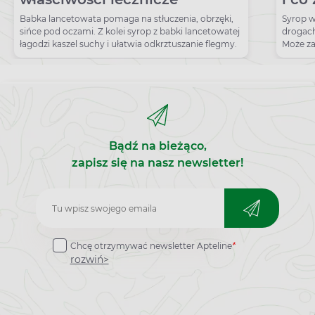
pić 
Babka lancetowata pomaga na stłuczenia, obrzęki,
Syrop w
sińce pod oczami. Z kolei syrop z babki lancetowatej
drogach
łagodzi kaszel suchy i ułatwia odkrztuszanie flegmy.
Może za
sulfogw
Bądź na bieżąco,
zapisz się na nasz newsletter!
Zapisz
do
Chcę otrzymywać newsletter Apteline
*
newslettera
rozwiń>