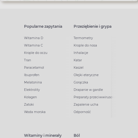
Popularne zapytania
Przeziębienie i grypa
Witamina D
Termometry
Witamina C
Krople do nosa
Krople do oczu
Inhalacje
Tran
Katar
Paracetamol
Kaszel
Ibuprofen
Olejki eteryczne
Melatonina
Gorączka
Elektrolity
Drapanie w gardle
Kolagen
Preparaty przeciwwirusowe
Zatoki
Zapalenie ucha
Woda morska
Odporność
Witaminy i minerały
Ból