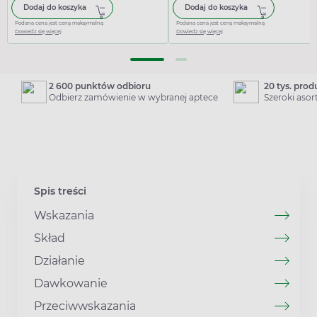
Dodaj do koszyka
Dodaj do koszyka
Podana cena jest ceną maksymalną
Podana cena jest ceną maksymalną
Dowiedz się więcej
Dowiedz się więcej
2 600 punktów odbioru
20 tys. pro
Odbierz zamówienie w wybranej aptece
Szeroki aso
Spis treści
Wskazania
Skład
Działanie
Dawkowanie
Przeciwwskazania