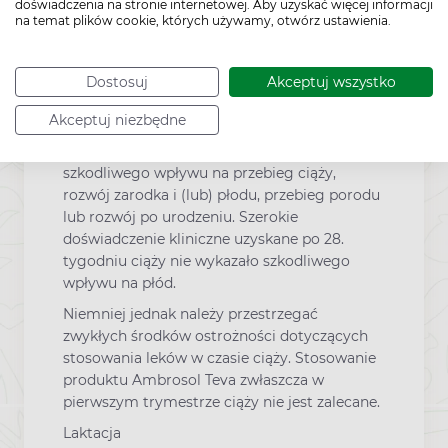
doświadczenia na stronie internetowej. Aby uzyskać więcej informacji
Ciąża i laktacja
na temat plików cookie, których używamy, otwórz ustawienia.
Ciąża
Dostosuj
Akceptuj wszystko
Ambroksolu chlorowodorek przenika przez
Akceptuj niezbędne
barierę łożyskową. Badania na zwierzętach nie
wykazały bezpośredniego lub pośredniego
szkodliwego wpływu na przebieg ciąży,
rozwój zarodka i (lub) płodu, przebieg porodu
lub rozwój po urodzeniu. Szerokie
doświadczenie kliniczne uzyskane po 28.
tygodniu ciąży nie wykazało szkodliwego
wpływu na płód.
Niemniej jednak należy przestrzegać
zwykłych środków ostrożności dotyczących
stosowania leków w czasie ciąży. Stosowanie
produktu Ambrosol Teva zwłaszcza w
pierwszym trymestrze ciąży nie jest zalecane.
Laktacja