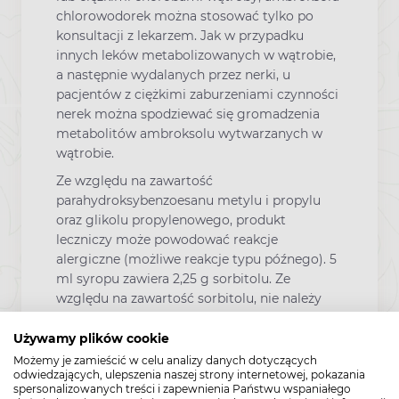
chlorowodorek można stosować tylko po
konsultacji z lekarzem. Jak w przypadku
innych leków metabolizowanych w wątrobie,
a następnie wydalanych przez nerki, u
pacjentów z ciężkimi zaburzeniami czynności
nerek można spodziewać się gromadzenia
metabolitów ambroksolu wytwarzanych w
wątrobie.
Ze względu na zawartość
parahydroksybenzoesanu metylu i propylu
oraz glikolu propylenowego, produkt
leczniczy może powodować reakcje
alergiczne (możliwe reakcje typu późnego). 5
ml syropu zawiera 2,25 g sorbitolu. Ze
względu na zawartość sorbitolu, nie należy
stosować tego produktu leczniczego u
pacjentów z rzadko występującą dziedziczną
Używamy plików cookie
nietolerancją fruktozy. Sorbitol może mieć
Możemy je zamieścić w celu analizy danych dotyczących
odwiedzających, ulepszenia naszej strony internetowej, pokazania
lekkie działanie przeczyszczające.
spersonalizowanych treści i zapewnienia Państwu wspaniałego