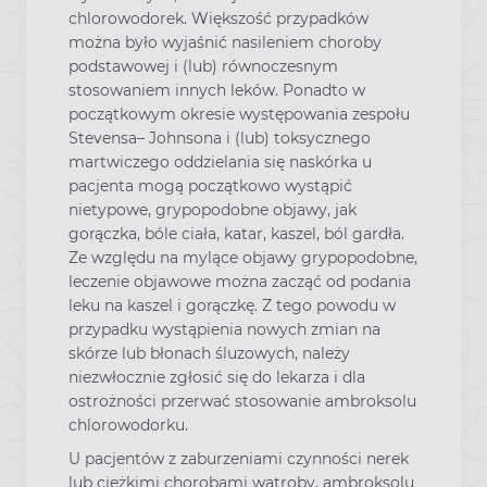
chlorowodorek. Większość przypadków
można było wyjaśnić nasileniem choroby
podstawowej i (lub) równoczesnym
stosowaniem innych leków. Ponadto w
początkowym okresie występowania zespołu
Stevensa– Johnsona i (lub) toksycznego
martwiczego oddzielania się naskórka u
pacjenta mogą początkowo wystąpić
nietypowe, grypopodobne objawy, jak
gorączka, bóle ciała, katar, kaszel, ból gardła.
Ze względu na mylące objawy grypopodobne,
leczenie objawowe można zacząć od podania
leku na kaszel i gorączkę. Z tego powodu w
przypadku wystąpienia nowych zmian na
skórze lub błonach śluzowych, należy
niezwłocznie zgłosić się do lekarza i dla
ostrożności przerwać stosowanie ambroksolu
chlorowodorku.
U pacjentów z zaburzeniami czynności nerek
lub ciężkimi chorobami wątroby, ambroksolu