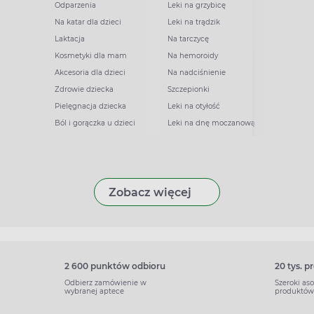
Odparzenia
Leki na grzybicę
Na katar dla dzieci
Leki na trądzik
Laktacja
Na tarczycę
Kosmetyki dla mam
Na hemoroidy
Akcesoria dla dzieci
Na nadciśnienie
Zdrowie dziecka
Szczepionki
Pielęgnacja dziecka
Leki na otyłość
Ból i gorączka u dzieci
Leki na dnę moczanową
Zobacz więcej
2 600 punktów odbioru
20 tys. 
Odbierz zamówienie w
Szeroki as
wybranej aptece
produktów