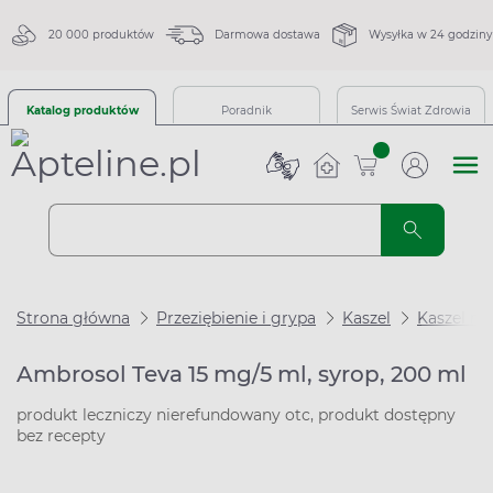
20 000 produktów
Darmowa dostawa
Wysyłka w 24 godziny
Katalog produktów
Poradnik
Serwis Świat Zdrowia
sztuk
Strona główna
Przeziębienie i grypa
Kaszel
Kaszel m
Ambrosol Teva 15 mg/5 ml, syrop, 200 ml
produkt leczniczy nierefundowany otc, produkt dostępny
bez recepty