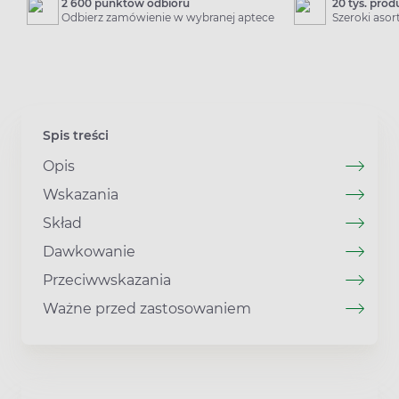
2 600 punktów odbioru
20 tys. pro
Odbierz zamówienie w wybranej aptece
Szeroki aso
Spis treści
Opis
Wskazania
Skład
Dawkowanie
Przeciwwskazania
Ważne przed zastosowaniem