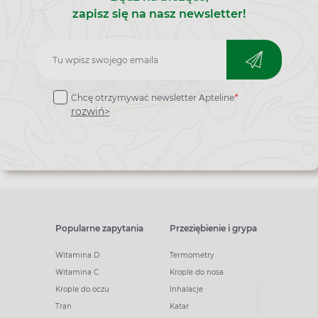
właściw
zapisz się na nasz newsletter!
złocien
Zapisz
do
Chcę otrzymywać newsletter Apteline
*
newslettera
rozwiń>
Popularne zapytania
Przeziębienie i grypa
Witamina D
Termometry
Witamina C
Krople do nosa
Krople do oczu
Inhalacje
Tran
Katar