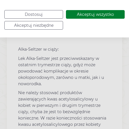
Wszystkie ostrzeżenia dotyczące stosowania
leku znajdują się w ulotce dołączonej do
opakowania.
Dostosuj
Akceptuj wszystko
Akceptuj niezbędne
Ciąża i laktacja
Alka-Seltzer w ciąży:
Lek Alka-Seltzer jest przeciwwskazany w
ostatnim trymestrze ciąży, gdyż może
powodować komplikacje w okresie
okołoporodowym, zarówno u matki, jak i u
noworodka.
Nie należy stosować produktów
zawierających kwas acetylosalicylowy u
kobiet w pierwszym i drugim trymestrze
ciąży, chyba że jest to bezwzględnie
konieczne. W razie konieczności stosowania
kwasu acetylosalicylowego przez kobiety