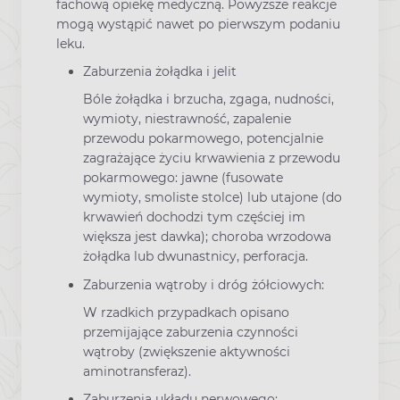
fachową opiekę medyczną. Powyższe reakcje
mogą wystąpić nawet po pierwszym podaniu
leku.
Zaburzenia żołądka i jelit
Bóle żołądka i brzucha, zgaga, nudności,
wymioty, niestrawność, zapalenie
przewodu pokarmowego, potencjalnie
zagrażające życiu krwawienia z przewodu
pokarmowego: jawne (fusowate
wymioty, smoliste stolce) lub utajone (do
krwawień dochodzi tym częściej im
większa jest dawka); choroba wrzodowa
żołądka lub dwunastnicy, perforacja.
Zaburzenia wątroby i dróg żółciowych:
W rzadkich przypadkach opisano
przemijające zaburzenia czynności
wątroby (zwiększenie aktywności
aminotransferaz).
Zaburzenia układu nerwowego: