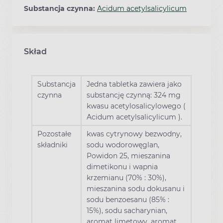
Substancja czynna:
Acidum acetylsalicylicum
Skład
Substancja
Jedna tabletka zawiera jako
czynna
substancję czynną: 324 mg
kwasu acetylosalicylowego (
Acidum acetylsalicylicum ).
Pozostałe
kwas cytrynowy bezwodny,
składniki
sodu wodorowęglan,
Powidon 25, mieszanina
dimetikonu i wapnia
krzemianu (70% : 30%),
mieszanina sodu dokusanu i
sodu benzoesanu (85% :
15%), sodu sacharynian,
aromat limetowy, aromat