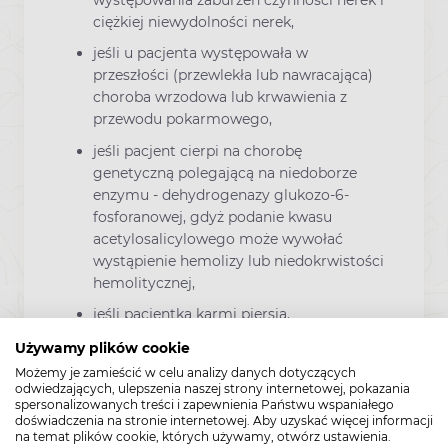
występowania zaburzeń czynności nerek i
ciężkiej niewydolności nerek,
jeśli u pacjenta występowała w
przeszłości (przewlekła lub nawracająca)
choroba wrzodowa lub krwawienia z
przewodu pokarmowego,
jeśli pacjent cierpi na chorobę
genetyczną polegającą na niedoborze
enzymu - dehydrogenazy glukozo-6-
fosforanowej, gdyż podanie kwasu
acetylosalicylowego może wywołać
wystąpienie hemolizy lub niedokrwistości
hemolitycznej,
jeśli pacjentka karmi piersią.
Używamy plików cookie
Nie należy stosować leków zawierających
Możemy je zamieścić w celu analizy danych dotyczących
kwas acetylosalicylowy u kobiet w pierwszym
odwiedzających, ulepszenia naszej strony internetowej, pokazania
i drugim trymestrze ciąży, chyba że jest to
spersonalizowanych treści i zapewnienia Państwu wspaniałego
bezwzględnie konieczne.
doświadczenia na stronie internetowej. Aby uzyskać więcej informacji
na temat plików cookie, których używamy, otwórz ustawienia.