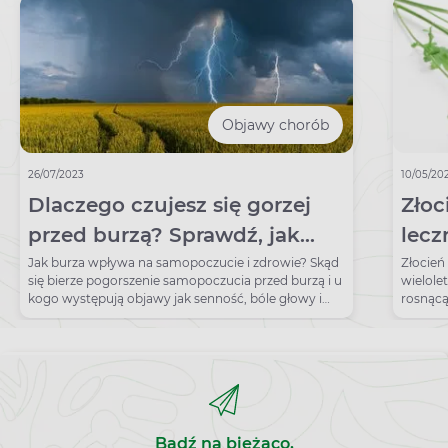
Objawy chorób
26/07/2023
10/05/20
Dlaczego czujesz się gorzej
Złoc
przed burzą? Sprawdź, jak
lecz
burza wpływa na Twój
zast
Jak burza wpływa na samopoczucie i zdrowie? Skąd
Złocień
się bierze pogorszenie samopoczucia przed burzą i u
wielole
organizm
kogo występują objawy jak senność, bóle głowy i
rosnącą
niepokój?
Obecnie
Europie
Północn
znana j
przeciw
zawarto
leczeni
Bądź na bieżąco,
stanów 