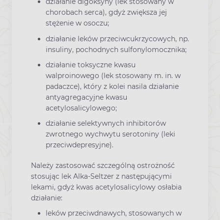
działanie digoksyny (lek stosowany w
chorobach serca), gdyż zwiększa jej
stężenie w osoczu;
działanie leków przeciwcukrzycowych, np.
insuliny, pochodnych sulfonylomocznika;
działanie toksyczne kwasu
walproinowego (lek stosowany m. in. w
padaczce), który z kolei nasila działanie
antyagregacyjne kwasu
acetylosalicylowego;
działanie selektywnych inhibitorów
zwrotnego wychwytu serotoniny (leki
przeciwdepresyjne).
Należy zastosować szczególną ostrożność
stosując lek Alka-Seltzer z następującymi
lekami, gdyż kwas acetylosalicylowy osłabia
działanie:
leków przeciwdnawych, stosowanych w