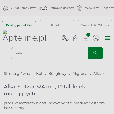
20 000 produktów
Darmowa dostawa
Wysyłka w 24 godziny
Katalog produktów
Poradnik
Serwis Świat Zdrowia
sztuk
Strona główna
Ból
Ból głowy
Migrena
Alka-Seltze
Alka-Seltzer 324 mg, 10 tabletek
musujących
produkt leczniczy nierefundowany otc, produkt dostępny
bez recepty