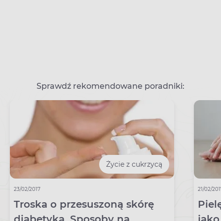
Sprawdź rekomendowane poradniki:
Życie z cukrzycą
23/02/2017
21/02/20
Troska o przesuszoną skórę
Piel
diabetyka. Sposoby na
jako