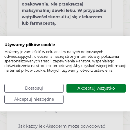
opakowania. Nie przekraczaj
maksymalnej dawki leku. W przypadku
wątpliwości skonsultuj się z lekarzem
lub farmaceutą.
Interakcje z innymi lekami
Używamy plików cookie
Możemy je zamieścić w celu analizy danych dotyczących
odwiedzających, ulepszenia naszej strony internetowej, pokazania
Należy powiedzieć lekarzowi lub farmaceucie
spersonalizowanych treści i zapewnienia Państwu wspaniałego
o wszystkich lekach stosowanych przez
doświadczenia na stronie internetowej. Aby uzyskać więcej informacji
na temat plików cookie, których używamy, otwórz ustawienia.
pacjenta obecnie lub ostatnio a także o
lekach, które pacjent planuje stosować.
Podczas leczenia nie należy stosować
Dostosuj
Akceptuj wszystko
kosmetyków i preparatów o działaniu
wysuszającym i ściągającym.
Akceptuj niezbędne
Działania niepożądane
Jak każdy lek Aksoderm może powodować