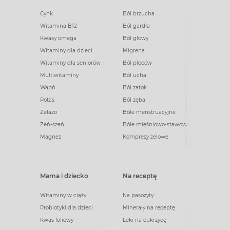
Cynk
Ból brzucha
Witamina B12
Ból gardła
Kwasy omega
Ból głowy
Witaminy dla dzieci
Migrena
Witaminy dla seniorów
Ból pleców
Multiwitaminy
Ból ucha
Wapń
Ból zatok
Potas
Ból zęba
Żelazo
Bóle menstruacyjne
Żeń-szeń
Bóle mięśniowo-stawowe
Magnez
Kompresy żelowe
Mama i dziecko
Na receptę
Witaminy w ciąży
Na pasożyty
Probiotyki dla dzieci
Minerały na receptę
Kwas foliowy
Leki na cukrzycę