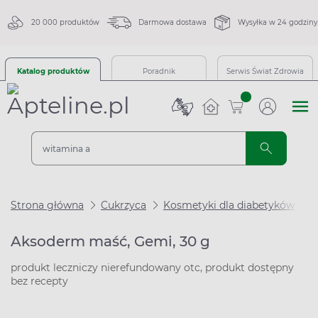
20 000 produktów
Darmowa dostawa
Wysyłka w 24 godziny
Katalog produktów
Poradnik
Serwis Świat Zdrowia
sztuk
Strona główna
Cukrzyca
Kosmetyki dla diabetyków
A
Aksoderm maść, Gemi, 30 g
produkt leczniczy nierefundowany otc, produkt dostępny
bez recepty