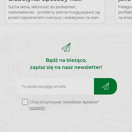
nawilżenie i odżywienie skóry
stop
Sucha skóra, skłonność do podrażnień,
Pielęgn
nadwrażliwość - problemy skórne mogą pojawić się
profila
przed rozpoznaniem cukrzycy i wskazywać na stan
na stopi
przedcukrzycowy.
higiena
Bądź na bieżąco,
zapisz się na nasz newsletter!
Zapisz
do
Chcę otrzymywać newsletter Apteline
*
newslettera
rozwiń>