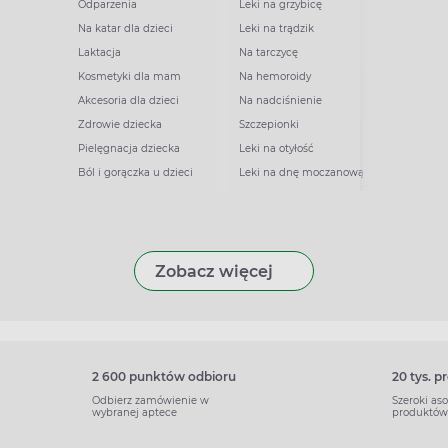
Odparzenia
Leki na grzybicę
Na katar dla dzieci
Leki na trądzik
Laktacja
Na tarczycę
Kosmetyki dla mam
Na hemoroidy
Akcesoria dla dzieci
Na nadciśnienie
Zdrowie dziecka
Szczepionki
Pielęgnacja dziecka
Leki na otyłość
Ból i gorączka u dzieci
Leki na dnę moczanową
Zobacz więcej
2 600 punktów odbioru
20 tys. 
Odbierz zamówienie w
Szeroki as
wybranej aptece
produktów