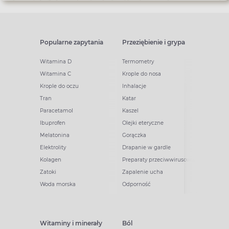
Popularne zapytania
Przeziębienie i grypa
Witamina D
Termometry
Witamina C
Krople do nosa
Krople do oczu
Inhalacje
Tran
Katar
Paracetamol
Kaszel
Ibuprofen
Olejki eteryczne
Melatonina
Gorączka
Elektrolity
Drapanie w gardle
Kolagen
Preparaty przeciwwirusowe
Zatoki
Zapalenie ucha
Woda morska
Odporność
Witaminy i minerały
Ból