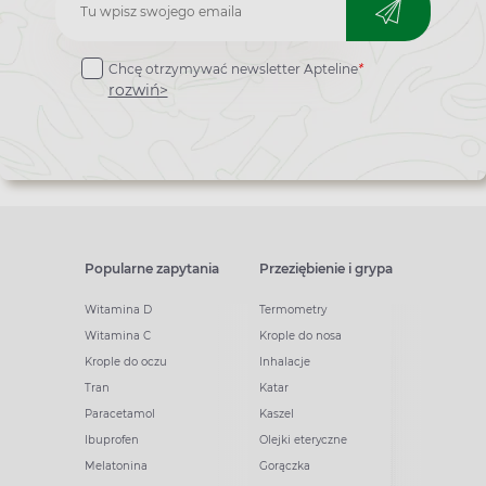
Zapisz
do
Chcę otrzymywać newsletter Apteline
*
newslettera
rozwiń>
Popularne zapytania
Przeziębienie i grypa
Witamina D
Termometry
Witamina C
Krople do nosa
Krople do oczu
Inhalacje
Tran
Katar
Paracetamol
Kaszel
Ibuprofen
Olejki eteryczne
Melatonina
Gorączka