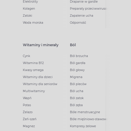
Elektrolity
Drapanie w gardle
Kolagen
Preparaty przeciwwirusowe
Zatoki
Zapalenie ucha
Woda morska
Odporność
Witaminy i minerały
Ból
Cynk
Ból brzucha
Witamina B12
Ból gardła
Kwasy omega
Ból głowy
Witaminy dla dzieci
Migrena
Witaminy dla seniorów
Ból pleców
Multiwitaminy
Ból ucha
Wapń
Ból zatok
Potas
Ból zęba
Żelazo
Bóle menstruacyjne
Żeń-szeń
Bóle mięśniowo-stawowe
Magnez
Kompresy żelowe