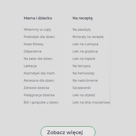
Mama i dziecko
Na receptę
Witaminy w ciąży
Na pasożyty
Probiotyki dla dzieci
Minerały na receptę
Kwas foliowy
Leki na cukrzycę
Odparzenia
Leki na grzybicę
Na katar dla dzieci
Leki na trądzik
Laktacja
Na tarczycę
Kosmetyki dla mam
Na hemoroidy
Akcesoria dla dzieci
Na nadciśnienie
Zdrowie dziecka
Szczepionki
Pielęgnacja dziecka
Leki na otyłość
Ból i gorączka u dzieci
Leki na dnę moczanową
Zobacz więcej