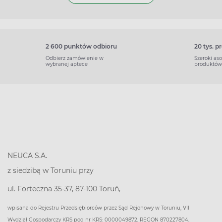
2 600 punktów odbioru
20 tys. 
Odbierz zamówienie w
Szeroki as
wybranej aptece
produktów
NEUCA S.A.
z siedzibą w Toruniu przy
ul. Forteczna 35-37, 87-100 Toruń,
wpisana do Rejestru Przedsiębiorców przez Sąd Rejonowy w Toruniu, VII
Wydział Gospodarczy KRS pod nr KRS: 0000049872, REGON 870227804,