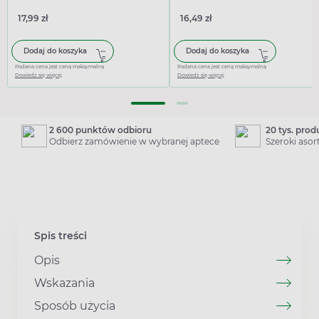
17,99 zł
16,49 zł
Dodaj do koszyka
Dodaj do koszyka
Podana cena jest ceną maksymalną
Podana cena jest ceną maksymalną
Dowiedz się więcej
Dowiedz się więcej
2 600 punktów odbioru
20 tys. pro
Odbierz zamówienie w wybranej aptece
Szeroki aso
Spis treści
Opis
Wskazania
Sposób użycia