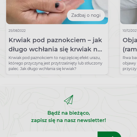
Zadbaj o nogi
25/08/2022
10/12/202
Krwiak pod paznokciem – jak
Obj
długo wchłania się krwiak na
(ram
palcu?
rwie
Krwiak pod paznokciem to najczęściej efekt urazu,
Rwa bar
którego przyczyną jest przytrzaśnięty lub stłuczony
objawy 
palec. Jak długo wchłania się krwiak?
przyczy
kręgosł
Bądź na bieżąco,
zapisz się na nasz newsletter!