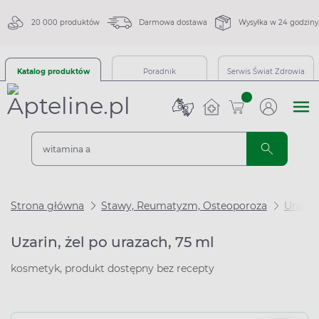
20 000 produktów
Darmowa dostawa
Wysyłka w 24 godziny
Katalog produktów
Poradnik
Serwis Świat Zdrowia
sztuk
Strona główna
Stawy, Reumatyzm, Osteoporoza
Urazy 
Uzarin, żel po urazach, 75 ml
kosmetyk, produkt dostępny bez recepty