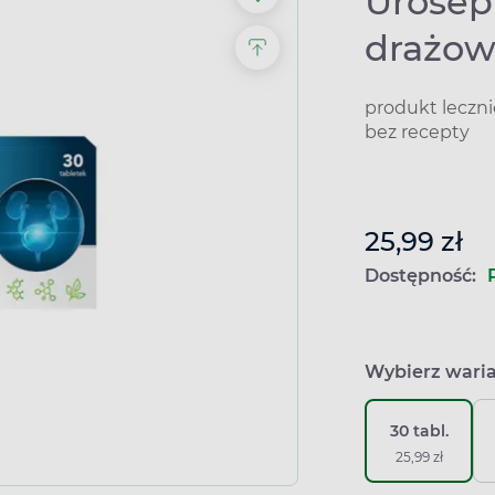
Urosept
drażo
produkt leczn
bez recepty
25,99 zł
Dostępność:
Wybierz wari
30 tabl.
25,99 zł