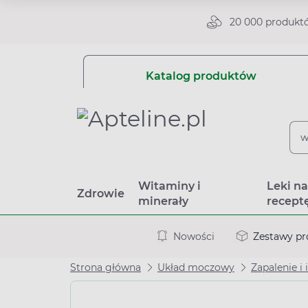
20 000 produkt
Katalog produktów
Witaminy i
Leki n
Zdrowie
minerały
recept
Nowości
Zestawy p
Strona główna
Układ moczowy
Zapalenie i