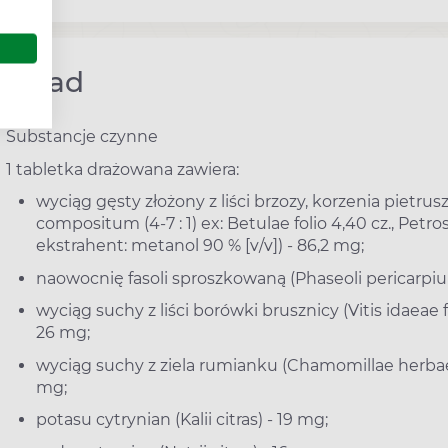
Skład
Substancje czynne
1 tabletka drażowana zawiera:
wyciąg gęsty złożony z liści brzozy, korzenia pietru
compositum (4-7 : 1) ex: Betulae folio 4,40 cz., Petrose
ekstrahent: metanol 90 % [v/v]) - 86,2 mg;
naowocnię fasoli sproszkowaną (Phaseoli pericarpiu
wyciąg suchy z liści borówki brusznicy (Vitis idaeae f
26 mg;
wyciąg suchy z ziela rumianku (Chamomillae herbae e
mg;
potasu cytrynian (Kalii citras) - 19 mg;