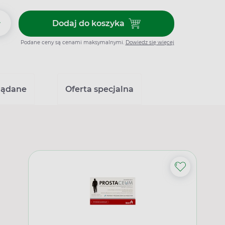
+
Dodaj do koszyka
Dodaj do koszyka Urosept, 30 
Podane ceny są cenami maksymalnymi.
Dowiedz się więcej
lądane
Oferta specjalna