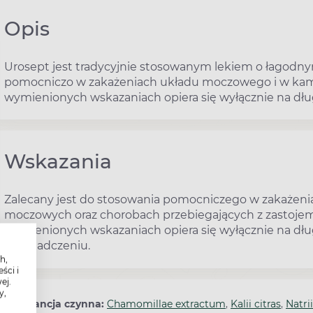
Opis
Urosept jest tradycyjnie stosowanym lekiem o łagodn
pomocniczo w zakażeniach układu moczowego i w kam
wymienionych wskazaniach opiera się wyłącznie na dłu
Wskazania
Zalecany jest do stosowania pomocniczego w zakażen
moczowych oraz chorobach przebiegających z zastojem
wymienionych wskazaniach opiera się wyłącznie na dług
doświadczeniu.
h,
ści i
ej.
y,
Substancja czynna:
Chamomillae extractum
,
Kalii citras
,
Natrii