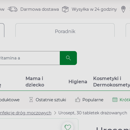
ów
Darmowa dostawa
Wysyłka w 24 godziny
Poradnik
a
Mama i
Kosmetyki i
Higiena
ę
dziecko
Dermokosmety
roduktowe
Ostatnie sztuki
Popularne
Krótk
 infekcje dróg moczowych
Urosept, 30 tabletek drażowanych