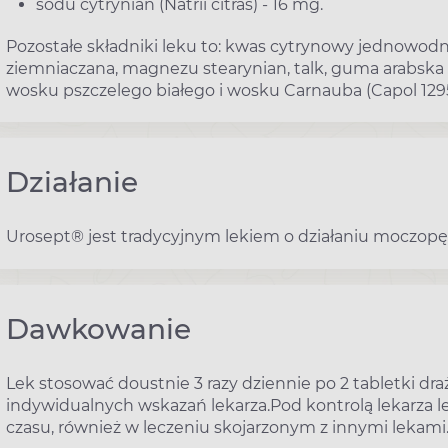
sodu cytrynian (Natrii citras) - 16 mg.
Pozostałe składniki leku to: kwas cytrynowy jednowodn
ziemniaczana, magnezu stearynian, talk, guma arabska 
wosku pszczelego białego i wosku Carnauba (Capol 1295
Działanie
Urosept® jest tradycyjnym lekiem o działaniu moczop
Dawkowanie
Lek stosować doustnie 3 razy dziennie po 2 tabletki d
indywidualnych wskazań lekarza.Pod kontrolą lekarza 
czasu, również w leczeniu skojarzonym z innymi lekami