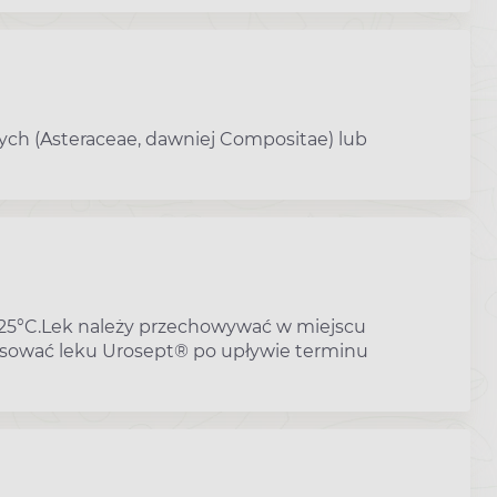
atych (Asteraceae, dawniej Compositae) lub
25°C.Lek należy przechowywać w miejscu
tosować leku Urosept® po upływie terminu