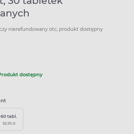
, 30 tabletek
wanych
iczy nierefundowany otc, produkt dostępny
Produkt dostępny
ant
60 tabl.
36,99 zł