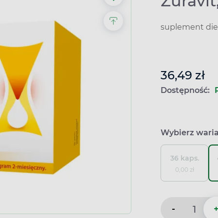
Żuravit
suplement die
36,49 zł
Dostępność:
Wybierz wari
36 kaps.
0,00 zł
-