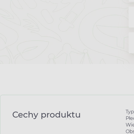
Typ
Cechy produktu
Płe
Wie
Obs