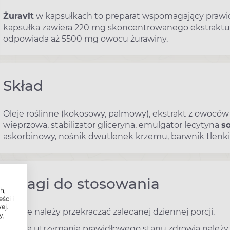
Żuravit
w kapsułkach to preparat wspomagający prawi
kapsułka zawiera 220 mg skoncentrowanego ekstraktu 
odpowiada aż 5500 mg owocu żurawiny.
Skład
Oleje roślinne (kokosowy, palmowy), ekstrakt z owoców 
wieprzowa, stabilizator gliceryna, emulgator lecytyna
s
askorbinowy, nośnik dwutlenek krzemu, barwnik tlenki 
Uwagi do stosowania
h,
ści i
ej.
Nie należy przekraczać zalecanej dziennej porcji.
y,
Dla utrzymania prawidłowego stanu zdrowia należy