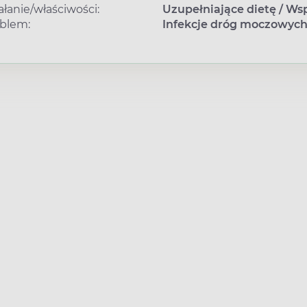
ałanie/właściwości:
Uzupełniające dietę
/
Wsp
blem:
Infekcje dróg moczowyc