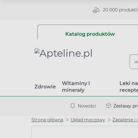
20 000 produkt
Katalog produktów
Witaminy i
Leki n
Zdrowie
minerały
recept
Nowości
Zestawy p
Strona główna
Układ moczowy
Zapalenie i