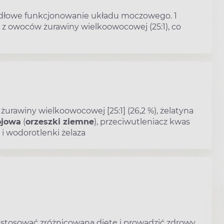
dłowe funkcjonowanie układu moczowego. 1
z owoców żurawiny wielkoowocowej (25:1), co
żurawiny wielkoowocowej [25:1] (26,2 %), żelatyna
ojowa
(
orzeszki ziemne
), przeciwutleniacz kwas
i wodorotlenki żelaza
 stosować zróżnicowaną dietę i prowadzić zdrowy