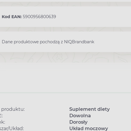
Kod EAN:
5900956800639
Dane produktowe pochodzą z NIQBrandbank
 produktu:
Suplement diety
ć:
Dowolna
k:
Dorosły
zar/Układ:
Układ moczowy