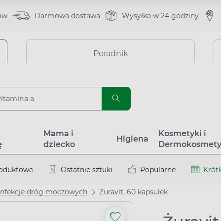
ów
Darmowa dostawa
Wysyłka w 24 godziny
Poradnik
a
Mama i
Kosmetyki i
Higiena
ę
dziecko
Dermokosmety
roduktowe
Ostatnie sztuki
Popularne
Krótk
 infekcje dróg moczowych
Żuravit, 60 kapsułek