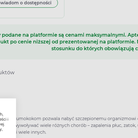
wiadom o dostępności
mpułkostrzykawek
 podane na platformie są cenami maksymalnymi. Ap
ukt po cenie niższej od prezentowanej na platformie.
stosunku do których obowiązują 
duktów
h,
zeciw pneumokokom pozwala nabyć szczepionemu organizmowi 
ści i
ej.
ta może wywoływać wiele różnych chorób – zapalenia płuc, zatok
y,
zewnej i wiele innych.