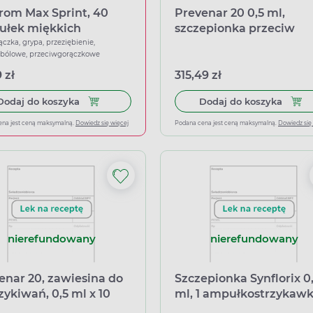
rom Max Sprint, 40
Prevenar 20 0,5 ml,
ułek miękkich
szczepionka przeciw
pneumokokom,
ączka, grypa, przeziębienie,
wbólowe, przeciwgorączkowe
polisacharydowa,
skoniugowana (20-
 zł
315,49 zł
walentna, adsorbowana)
Dodaj do koszyka Ibuprom Max Sprint, 40 kapsu
Dodaj
Dodaj do koszyka
Dodaj do koszyka
ampułko-strzykawka + i
ena jest ceną maksymalną.
Dowiedz się więcej
Podana cena jest ceną maksymalną.
Dowiedz się
nierefundowany
nierefundowany
enar 20, zawiesina do
Szczepionka Synflorix 0
zykiwań, 0,5 ml x 10
ml, 1 ampułkostrzykawk
łko-strzykawek
igła