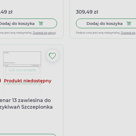
,49 zł
309,49 zł
Dodaj do koszyka Prevenar 20, zawiesina do wst
Dodaj
Dodaj do koszyka
Dodaj do koszyka
ena jest ceną maksymalną.
Dowiedz się więcej
Podana cena jest ceną maksymalną.
Dowiedz się
Produkt niedostępny
nierefundowany
enar 13 zawiesina do
zykiwań Szczepionka
eciw pneumokokom
sacharydowa,
iugowana (13-
ntna, adsorbowana),