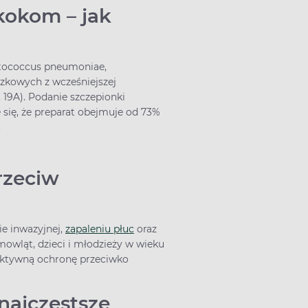
kokom – jak
ptococcus pneumoniae,
zkowych z wcześniejszej
F, 19A). Podanie szczepionki
się, że preparat obejmuje od 73%
a.
rzeciw
e inwazyjnej,
zapaleniu płuc
oraz
wląt, dzieci i młodzieży w wieku
ć aktywną ochronę przeciwko
najczęstsze