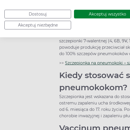
Szczepionka pol
Dostosuj
Akceptuj wszystko
działa?
Akceptuj niezbędne
Szczepionka wieloważna zawiera p
skoniugowane z białkiem nośnikow
szczepionki 7-walentnej (4, 6B, 9V, 
powoduje produkcję przeciwciał s
do 100% szczepów pneumokoków odp
>>
Szczepionka na pneumokoki – sz
Kiedy stosować 
pneumokokom?
Szczepionka jest wskazana do stos
ostremu zapaleniu ucha środkoweg
od 6. miesiąca do 17. roku życia. 
chorobie inwazyjnej i zapaleniu 
Vaccinum pneumo