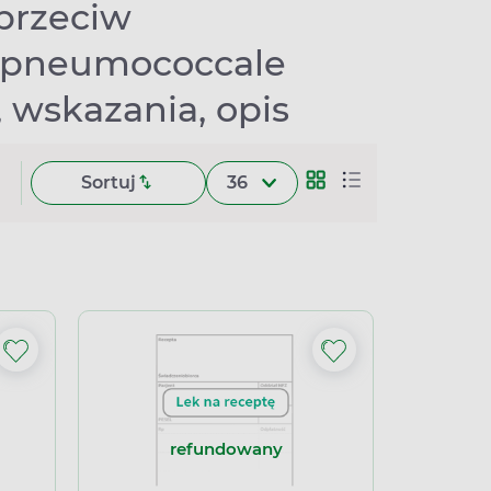
przeciw
 pneumococcale
, wskazania, opis
Sortuj
36
refundowany