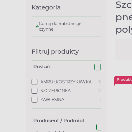
Szc
Kategoria
pn
Cofnij do Substancje
pol
czynne
Filtruj produkty
Postać
Produkt
AMPUŁKOSTRZYKAWKA
3
SZCZEPIONKA
2
ZAWIESINA
1
Producent / Podmiot