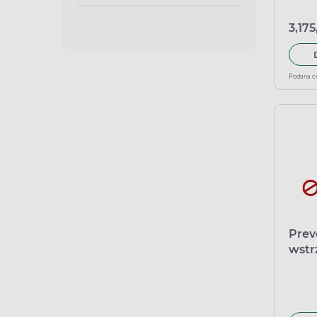
3,175
Podana c
Prev
wstr
prz
poli
skon
wale