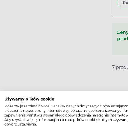
Po
10 a
Ceny
prod
7 pro
Używamy plików cookie
Możemy je zamieścić w celu analizy danych dotyczących odwiedzającyc
Szczepionka polisacharydowa pr
ulepszenia naszej strony internetowej, pokazania spersonalizowanych tre
zapewnienia Państwu wspaniałego doświadczenia na stronie internetow
dwoinki zapalenia płuc. Bakteria 
Aby uzyskać więcej informacji na temat plików cookie, których używam
mózgowo-rdzeniowych, szpiku, otr
otwórz ustawienia.