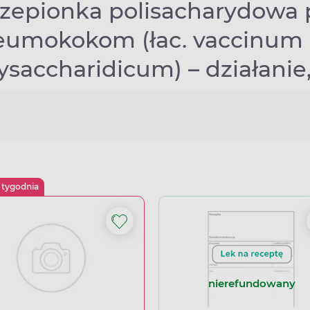
zepionka polisacharydowa 
eumokokom (łac. vaccinum
ysaccharidicum) – działanie
 tygodnia
nierefundowany