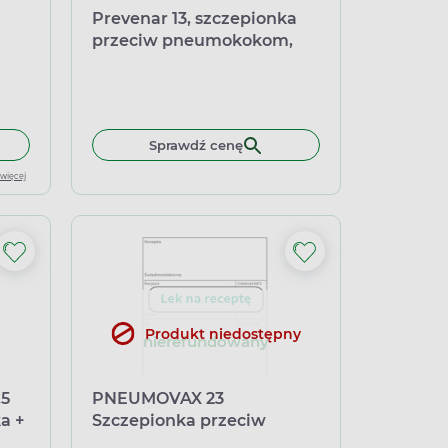
Prevenar 13, szczepionka
przeciw pneumokokom,
zawiesina do wstrzykiwań
, 1
łek miękkich
 do koszyka Prevenar 20 0,5 ml, szczepionka przeciw pneumokoko
Sprawdź cenę
gla
 więcej
Produkt niedostępny
nierefundowany
,5
PNEUMOVAX 23
a +
Szczepionka przeciw
pneumokokom, 1 ampułko-