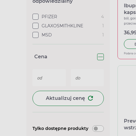
odpowiedzialny
Ibup
kaps
PFIZER
4
ból, gor
przeci
GLAXOSMITHKLINE
1
36,99
MSD
1
Podana c
Cena
Aktualizuj cenę
Prev
wstr
Tylko dostępne produkty
ampu