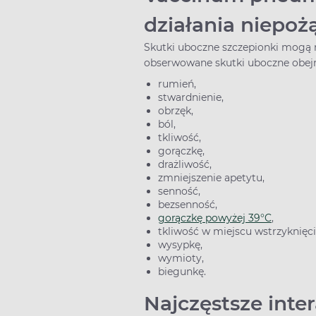
działania niepo
Skutki uboczne szczepionki mogą r
obserwowane skutki uboczne obejmu
rumień,
stwardnienie,
obrzęk,
ból,
tkliwość,
gorączkę,
drażliwość,
zmniejszenie apetytu,
senność,
bezsenność,
gorączkę powyżej 39°C
,
tkliwość w miejscu wstrzyknięc
wysypkę,
wymioty,
biegunkę.
Najczęstsze inte