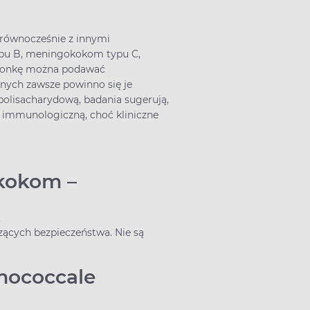
 równocześnie z innymi
 typu B, meningokokom typu C,
zepionkę można podawać
nych zawsze powinno się je
polisacharydową, badania sugerują,
 immunologiczną, choć kliniczne
kokom –
ą
czących bezpieczeństwa. Nie są
mococcale