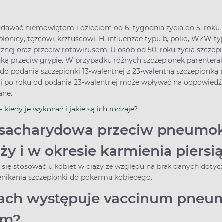
dawać niemowlętom i dzieciom od 6. tygodnia życia do 5. roku
błonicy, tężcowi, krztuścowi, H. influenzae typu b, polio, WZW
etrznej oraz przeciw rotawirusom. U osób od 50. roku życia szc
ką przeciw grypie. W przypadku różnych szczepionek parenteral
o podania szczepionki 13-walentnej z 23-walentną szczepionką 
nej po roku od podania 23-walentnej może wpływać na odpowiedź
nane.
kiedy je wykonać i jakie są ich rodzaje?
lisacharydowa przeciw pneumo
ży i w okresie karmienia piersi
a się stosować u kobiet w ciąży ze względu na brak danych doty
enikania szczepionki do pokarmu kobiecego.
iach występuje vaccinum pneu
cum?