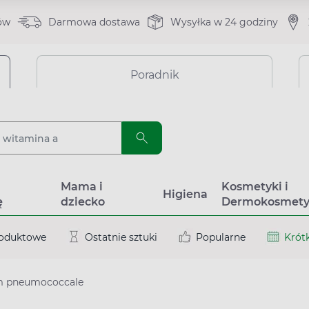
ów
Darmowa dostawa
Wysyłka w 24 godziny
Poradnik
a
Mama i
Kosmetyki i
Higiena
ę
dziecko
Dermokosmety
roduktowe
Ostatnie sztuki
Popularne
Krótk
m pneumococcale