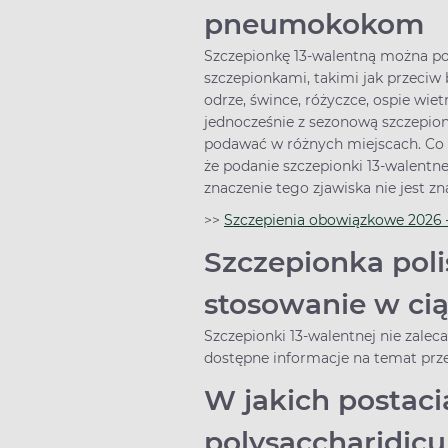
pneumokokom
Szczepionkę 13-walentną można po
szczepionkami, takimi jak przeciw 
odrze, śwince, różyczce, ospie wi
jednocześnie z sezonową szczepion
podawać w różnych miejscach. Co d
że podanie szczepionki 13-walent
znaczenie tego zjawiska nie jest z
>>
Szczepienia obowiązkowe 2026 – 
Szczepionka po
stosowanie w cią
Szczepionki 13-walentnej nie zalec
dostępne informacje na temat prz
W jakich postac
polysaccharidi