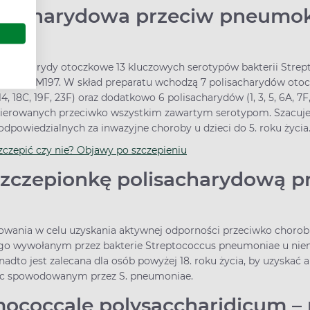
isacharydowa przeciw pneumo
olisacharydy otoczkowe 13 kluczowych serotypów bakterii Stre
ym CRM197. W skład preparatu wchodzą 7 polisacharydów otoc
14, 18C, 19F, 23F) oraz dodatkowo 6 polisacharydów (1, 3, 5, 6A, 7
kierowanych przeciwko wszystkim zawartym serotypom. Szacuje 
owiedzialnych za inwazyjne choroby u dzieci do 5. roku życi
czepić czy nie? Objawy po szczepieniu
szczepionkę polisacharydową p
owania w celu uzyskania aktywnej odporności przeciwko chorobi
o wywołanym przez bakterie Streptococcus pneumoniae u niemo
Ponadto jest zalecana dla osób powyżej 18. roku życia, by uzyska
płuc spowodowanym przez S. pneumoniae.
coccale polysaccharidicum – 