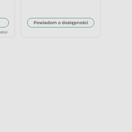
strzykawka 0,5 ml
rzykiwań, 0,5 ml x 10 ampułko-strzykawek
 do koszyka Szczepionka Synflorix 0,5 ml, 1 ampułkostrzykawka + i
Powiadom o dostępności
 więcej