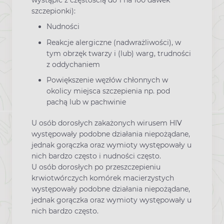
wystąpić z częstością do 1 na 100 dawek
szczepionki):
Nudności
Reakcje alergiczne (nadwrażliwości), w
tym obrzęk twarzy i (lub) warg, trudności
z oddychaniem
Powiększenie węzłów chłonnych w
okolicy miejsca szczepienia np. pod
pachą lub w pachwinie
U osób dorosłych zakażonych wirusem HIV
występowały podobne działania niepożądane,
jednak gorączka oraz wymioty występowały u
nich bardzo często i nudności często.
U osób dorosłych po przeszczepieniu
krwiotwórczych komórek macierzystych
występowały podobne działania niepożądane,
jednak gorączka oraz wymioty występowały u
nich bardzo często.