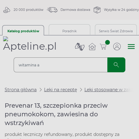
20 000 produktów
Darmowa dostawa
Wysyłka w 24 godziny
Katalog produktów
Poradnik
Serwis Świat Zdrowia
sztuk
Strona główna
Leki na receptę
Leki stosowane w zakaże
Prevenar 13, szczepionka przeciw
pneumokokom, zawiesina do
wstrzykiwań
produkt leczniczy refundowany, produkt dostępny za