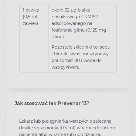
1 dawka
około 32 μg białka
(0,5 ml)
nośnikowego CRM197
zawiera:
adsorbowanego na
fosforanie glinu (0,125 mg
glinu).
Pozostałe składniki to: sodu
chlorek, kwas bursztynowy,
polisorbat 80 i woda do
wstrzykiwań.
Jak stosować lek Prevenar 13?
Lekarz lub pielęgniarka wstrzyknie zalecaną
dawkę szczepionki (0,5 ml) w ramię dorosłego
pacjenta albo w ramię lub udo dziecka.