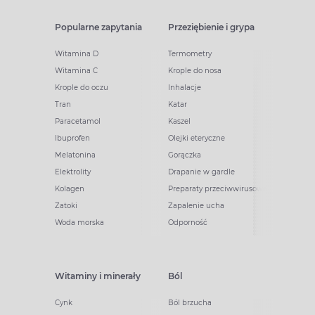
Popularne zapytania
Przeziębienie i grypa
Witamina D
Termometry
Witamina C
Krople do nosa
Krople do oczu
Inhalacje
Tran
Katar
Paracetamol
Kaszel
Ibuprofen
Olejki eteryczne
Melatonina
Gorączka
Elektrolity
Drapanie w gardle
Kolagen
Preparaty przeciwwirusowe
Zatoki
Zapalenie ucha
Woda morska
Odporność
Witaminy i minerały
Ból
Cynk
Ból brzucha