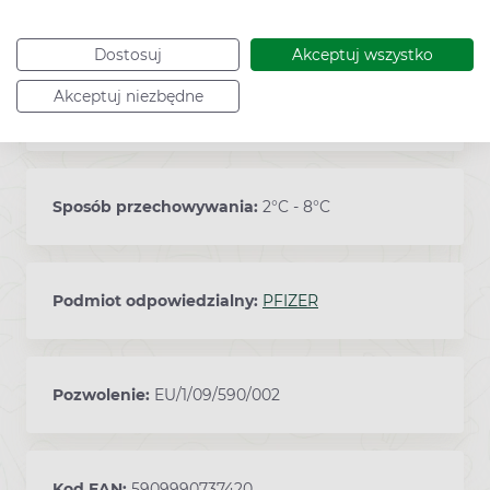
0,5 ml zawiesiny do wstrzykiwań w
ampułkostrzykawce (szkło typu I) z zatyczką
Dostosuj
Akceptuj wszystko
tłoka (bezlateksowa guma chlorobutylowa) i
wieczkiem ochronnym (bezlateksowa guma
Akceptuj niezbędne
izoprenowo-bromobutylowa).
Sposób przechowywania:
2°C - 8°C
Podmiot odpowiedzialny:
PFIZER
Pozwolenie:
EU/1/09/590/002
Kod EAN:
5909990737420