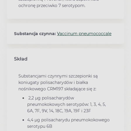
ochronę przeciwko 7 serotypom.
Substancja czynna:
Vaccinum pneumococcale
Skład
Substancjami czynnymi szczepionki są
koniugaty polisacharydów i białka
nośnikowego CRM197 składające się z:
2,2 μg polisacharydów
pneumokokowych serotypów: 1, 3, 4, 5,
6A, 7F, 9V, 14, 18C, 19A, 19F i 23F
4,4 μg polisacharydu pneumokokowego
serotypu 6B