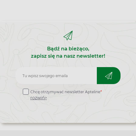
Bądź na bieżąco,
zapisz się na nasz newsletter!
Zapisz
do
Chcę otrzymywać newsletter Apteline
*
newslettera
rozwiń>