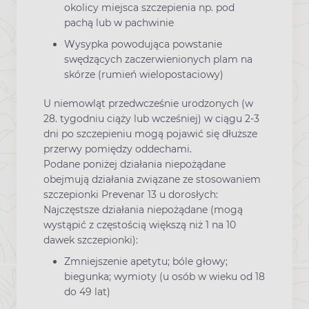
okolicy miejsca szczepienia np. pod
pachą lub w pachwinie
Wysypka powodująca powstanie
swędzących zaczerwienionych plam na
skórze (rumień wielopostaciowy)
U niemowląt przedwcześnie urodzonych (w
28. tygodniu ciąży lub wcześniej) w ciągu 2-3
dni po szczepieniu mogą pojawić się dłuższe
przerwy pomiędzy oddechami.
Podane poniżej działania niepożądane
obejmują działania związane ze stosowaniem
szczepionki Prevenar 13 u dorosłych:
Najczęstsze działania niepożądane (mogą
wystąpić z częstością większą niż 1 na 10
dawek szczepionki):
Zmniejszenie apetytu; bóle głowy;
biegunka; wymioty (u osób w wieku od 18
do 49 lat)