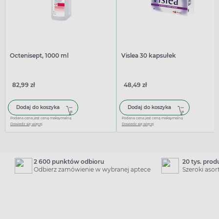
Octenisept, 1000 ml
Vislea 30 kapsułek
82,99 zł
48,49 zł
Dodaj do koszyka
Dodaj do koszyka
Podana cena jest ceną maksymalną
Podana cena jest ceną maksymalną
Dowiedz się więcej
Dowiedz się więcej
2 600 punktów odbioru
20 tys. pro
Odbierz zamówienie w wybranej aptece
Szeroki aso