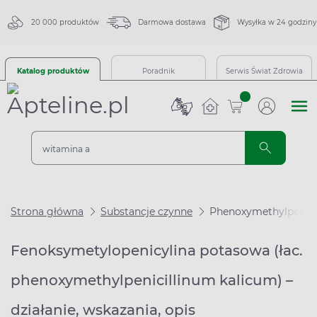
20 000 produktów
Darmowa dostawa
Wysyłka w 24 godziny
Katalog produktów
Poradnik
Serwis Świat Zdrowia
sztuk
Strona główna
Substancje czynne
Phenoxymethylpenici
Fenoksymetylopenicylina potasowa (łac.
phenoxymethylpenicillinum kalicum) –
działanie, wskazania, opis