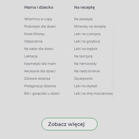
Mama i dziecko
Na receptę
Witaminy w ciąży
Na pasożyty
Probiotyki dla dzieci
Minerały na receptę
Kwas foliowy
Leki na cukrzycę
Odparzenia
Leki na grzybicę
Na katar dla dzieci
Leki na trądzik
Laktacja
Na tarczycę
Kosmetyki dla mam
Na hemoroidy
Akcesoria dla dzieci
Na nadciśnienie
Zdrowie dziecka
Szczepionki
Pielęgnacja dziecka
Leki na otyłość
Ból i gorączka u dzieci
Leki na dnę moczanową
Zobacz więcej