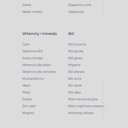
Zatoki
Zapalenie ucha
Woda morska
Odporność
Witaminy i minerały
Ból
Cynk
Ból brzucha
Witamina B12
Ból gardła
Kwasy omega
Ból głowy
Witaminy dla dzieci
Migrena
Witaminy dla seniorów
Ból pleców
Multiwitaminy
Ból ucha
Wapń
Ból zatok
Potas
Ból zęba
Żelazo
Bóle menstruacyjne
Żeń-szeń
Bóle mięśniowo-stawowe
Magnez
Kompresy żelowe