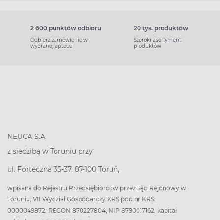
2 600 punktów odbioru
20 tys. produktów
Odbierz zamówienie w
Szeroki asortyment
wybranej aptece
produktów
NEUCA S.A.
z siedzibą w Toruniu przy
ul. Forteczna 35-37, 87-100 Toruń,
wpisana do Rejestru Przedsiębiorców przez Sąd Rejonowy w
Toruniu, VII Wydział Gospodarczy KRS pod nr KRS:
0000049872, REGON 870227804, NIP 8790017162, kapitał