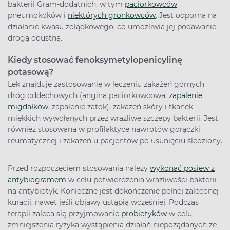
bakterii Gram-dodatnich, w tym
paciorkowców
,
pneumokoków i
niektórych gronkowców
. Jest odporna na
działanie kwasu żołądkowego, co umożliwia jej podawanie
drogą doustną.
Kiedy stosować fenoksymetylopenicylinę
potasową?
Lek znajduje zastosowanie w leczeniu zakażeń górnych
dróg oddechowych (angina paciorkowcowa,
zapalenie
migdałków
, zapalenie zatok), zakażeń skóry i tkanek
miękkich wywołanych przez wrażliwe szczepy bakterii. Jest
również stosowana w profilaktyce nawrotów gorączki
reumatycznej i zakażeń u pacjentów po usunięciu śledziony.
Przed rozpoczęciem stosowania należy
wykonać posiew z
antybiogramem
w celu potwierdzenia wrażliwości bakterii
na antybiotyk. Konieczne jest dokończenie pełnej zaleconej
kuracji, nawet jeśli objawy ustąpią wcześniej. Podczas
terapii zaleca się przyjmowanie
probiotyków
w celu
zmniejszenia ryzyka wystąpienia działań niepożądanych ze