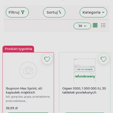
Filtruj
Sortuj
Kategoria
36
Produkt tygodnia
refundowany
Ibuprom Max Sprint, 40
Ospen 1000, 1 000 000 IU, 30
kapsułek miękkich
tabletek powlekanych
ból, gorączka, grypa, przeziębienie,
przeciwbólowe,
przeciwgorączkowe
36,99 zł