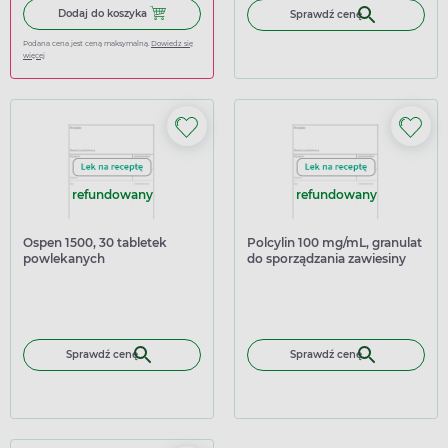
Dodaj do koszyka Ibuprom Max Sprint, 40 kapsułek miękk
Dodaj do koszyka
Sprawdź cenę
Podana cena jest ceną maksymalną.
Dowiedz się
więcej
refundowany
refundowany
Ospen 1500, 30 tabletek
Polcylin 100 mg/mL, granulat
powlekanych
do sporządzania zawiesiny
doustnej, 60 ml
Sprawdź cenę
Sprawdź cenę