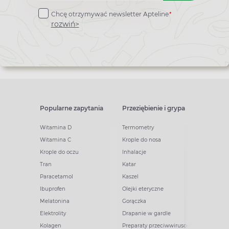
do
*
Chcę otrzymywać newsletter Apteline
newslettera
rozwiń>
Popularne zapytania
Przeziębienie i grypa
Witamina D
Termometry
Witamina C
Krople do nosa
Krople do oczu
Inhalacje
Tran
Katar
Paracetamol
Kaszel
Ibuprofen
Olejki eteryczne
Melatonina
Gorączka
Elektrolity
Drapanie w gardle
Kolagen
Preparaty przeciwwirusowe