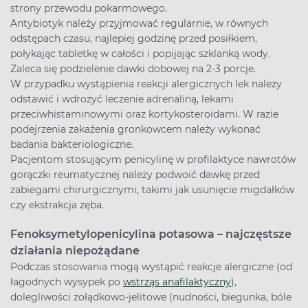
strony przewodu pokarmowego.
Antybiotyk należy przyjmować regularnie, w równych
odstępach czasu, najlepiej godzinę przed posiłkiem,
połykając tabletkę w całości i popijając szklanką wody.
Zaleca się podzielenie dawki dobowej na 2-3 porcje.
W przypadku wystąpienia reakcji alergicznych lek należy
odstawić i wdrożyć leczenie adrenaliną, lekami
przeciwhistaminowymi oraz kortykosteroidami. W razie
podejrzenia zakażenia gronkowcem należy wykonać
badania bakteriologiczne.
Pacjentom stosującym penicylinę w profilaktyce nawrotów
gorączki reumatycznej należy podwoić dawkę przed
zabiegami chirurgicznymi, takimi jak usunięcie migdałków
czy ekstrakcja zęba.
Fenoksymetylopenicylina potasowa – najczęstsze
działania niepożądane
Podczas stosowania mogą wystąpić reakcje alergiczne (od
łagodnych wysypek po
wstrząs anafilaktyczny
),
dolegliwości żołądkowo-jelitowe (nudności, biegunka, bóle