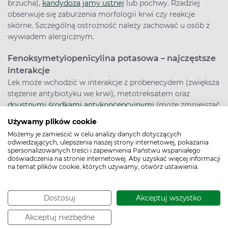
brzucha),
kandydoza jamy ustnej
lub pochwy. Rzadziej
obserwuje się zaburzenia morfologii krwi czy reakcje
skórne. Szczególną ostrożność należy zachować u osób z
wywiadem alergicznym.
Fenoksymetylopenicylina potasowa – najczęstsze
interakcje
Lek może wchodzić w interakcje z probenecydem (zwiększa
stężenie antybiotyku we krwi), metotreksatem oraz
doustnymi środkami antykoncepcyjnymi
(może zmniejszać
ich skuteczność). Należy unikać jednoczesnego stosowania
Używamy plików cookie
z antybiotykami bakteriostatycznymi, gdyż mogą osłabiać
Możemy je zamieścić w celu analizy danych dotyczących
działanie penicyliny.
odwiedzających, ulepszenia naszej strony internetowej, pokazania
spersonalizowanych treści i zapewnienia Państwu wspaniałego
doświadczenia na stronie internetowej. Aby uzyskać więcej informacji
Stosowanie fenoksymetylopenicyliny potasowej w
na temat plików cookie, których używamy, otwórz ustawienia.
ciąży i podczas karmienia piersią
Antybiotyk jest uznawany za bezpieczny w czasie ciąży i
podczas karmienia piersią. Jest często wybierany jako lek
Dostosuj
Akceptuj wszystko
pierwszego rzutu w leczeniu zakażeń u kobiet w ciąży ze
względu na dobry profil bezpieczeństwa.
Akceptuj niezbędne