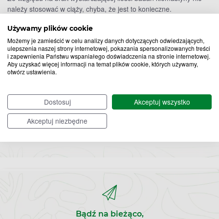
należy stosować w ciąży, chyba, że jest to konieczne.
Klemastyna przenika do mleka matki, w związku z czym nie
Używamy plików cookie
należy karmić piersią stosując lek.
Możemy je zamieścić w celu analizy danych dotyczących odwiedzających,
ulepszenia naszej strony internetowej, pokazania spersonalizowanych treści
Nie stosować leku doustnie u dzieci poniżej 1 roku życia.
i zapewnienia Państwu wspaniałego doświadczenia na stronie internetowej.
Aby uzyskać więcej informacji na temat plików cookie, których używamy,
Klemastyna – w jakich postaciach występuje?
otwórz ustawienia.
Klemastyna występuje w:
Tabletkach
Dostosuj
Akceptuj wszystko
Syropach
Roztworach do wstrzykiwań
Akceptuj niezbędne
Bądź na bieżąco,