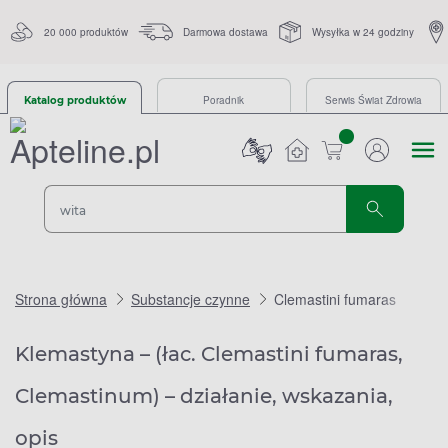
20 000 produktów
Darmowa dostawa
Wysyłka w 24 godziny
Poradnik
Serwis Świat Zdrowia
Katalog produktów
sztuk
Strona główna
Substancje czynne
Clemastini fumaras
Klemastyna – (łac. Clemastini fumaras,
Clemastinum) – działanie, wskazania,
opis