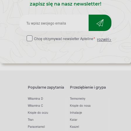
zapisz się na nasz newsletter!
Zapisz
do
Chcę otrzymywać newsletter Apteline
*
rozwiń>
newslettera
Popularne zapytania
Przeziębienie i grypa
Witamina D
Termometry
Witamina C
Krople do nosa
Krople do oczu
Inhalacje
Tran
Katar
Paracetamol
Kaszel