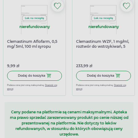
nierefundowany
nierefundowany
Clemastinum Aflofarm, 0,5
Clemastinum WZF, 1 mg/ml,
mg/ 5ml, 100 ml syropu
roztwór do wstrzykiwań, 5
ampułek x 2 ml
9,99 zł
233,99 zł
Dodaj do koszyka Clemastinum Aflofarm, 0,5 mg/ 5ml, 10
Dodaj do kosz
Dodaj do koszyka
Dodaj do koszyka
Podana cena jest ceną maksymalną.
Dowiedz się
Podana cena jest ceną maksymalną.
Dowiedz się
więcej
więcej
Ceny podane na platformie są cenami maksymalnymi. Apteka
ma prawo sprzedać zarezerwowany produkt po cenie niższej od
prezentowanej na platformie. Nie dotyczy to leków
refundowanych, w stosunku do których obowiązują ceny
urzędowe.