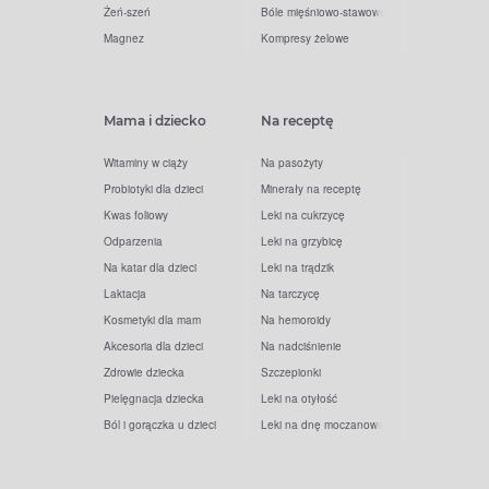
Żeń-szeń
Bóle mięśniowo-stawowe
Magnez
Kompresy żelowe
Mama i dziecko
Na receptę
Witaminy w ciąży
Na pasożyty
Probiotyki dla dzieci
Minerały na receptę
Kwas foliowy
Leki na cukrzycę
Odparzenia
Leki na grzybicę
Na katar dla dzieci
Leki na trądzik
Laktacja
Na tarczycę
Kosmetyki dla mam
Na hemoroidy
Akcesoria dla dzieci
Na nadciśnienie
Zdrowie dziecka
Szczepionki
Pielęgnacja dziecka
Leki na otyłość
Ból i gorączka u dzieci
Leki na dnę moczanową