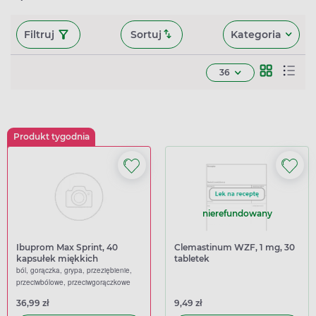
Filtruj
Sortuj
Kategoria
36
Produkt tygodnia
nierefundowany
Ibuprom Max Sprint, 40
Clemastinum WZF, 1 mg, 30
kapsułek miękkich
tabletek
ból, gorączka, grypa, przeziębienie,
przeciwbólowe, przeciwgorączkowe
36,99 zł
9,49 zł