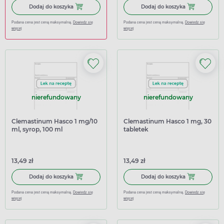
Dodaj do koszyka Ibuprom Max Sprint, 40 kapsułek miękk
Dodaj do kosz
Dodaj do koszyka
Dodaj do koszyka
Podana cena jest ceną maksymalną.
Dowiedz się
Podana cena jest ceną maksymalną.
Dowiedz się
więcej
więcej
nierefundowany
nierefundowany
Clemastinum Hasco 1 mg/10
Clemastinum Hasco 1 mg, 30
ml, syrop, 100 ml
tabletek
13,49 zł
13,49 zł
Dodaj do koszyka Clemastinum Hasco 1 mg/10 ml, syrop, 
Dodaj do kosz
Dodaj do koszyka
Dodaj do koszyka
Podana cena jest ceną maksymalną.
Dowiedz się
Podana cena jest ceną maksymalną.
Dowiedz się
więcej
więcej