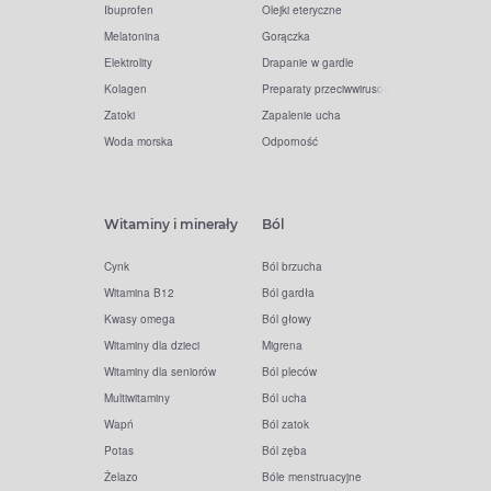
Ibuprofen
Olejki eteryczne
Melatonina
Gorączka
Elektrolity
Drapanie w gardle
Kolagen
Preparaty przeciwwirusowe
Zatoki
Zapalenie ucha
Woda morska
Odporność
Witaminy i minerały
Ból
Cynk
Ból brzucha
Witamina B12
Ból gardła
Kwasy omega
Ból głowy
Witaminy dla dzieci
Migrena
Witaminy dla seniorów
Ból pleców
Multiwitaminy
Ból ucha
Wapń
Ból zatok
Potas
Ból zęba
Żelazo
Bóle menstruacyjne