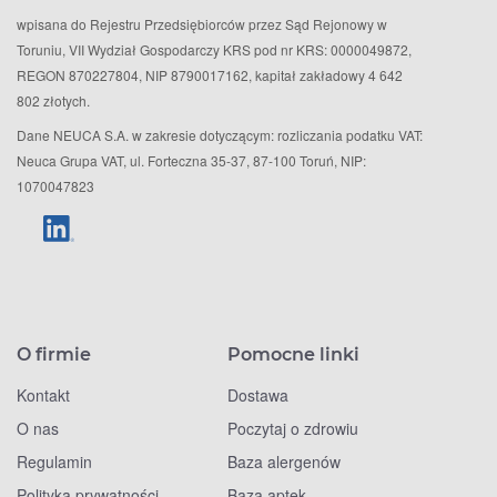
wpisana do Rejestru Przedsiębiorców przez Sąd Rejonowy w
Toruniu, VII Wydział Gospodarczy KRS pod nr KRS: 0000049872,
REGON 870227804, NIP 8790017162, kapitał zakładowy 4 642
802 złotych.
Dane NEUCA S.A. w zakresie dotyczącym: rozliczania podatku VAT:
Neuca Grupa VAT, ul. Forteczna 35-37, 87-100 Toruń, NIP:
1070047823
O firmie
Pomocne linki
Kontakt
Dostawa
O nas
Poczytaj o zdrowiu
Regulamin
Baza alergenów
Polityka prywatności
Baza aptek