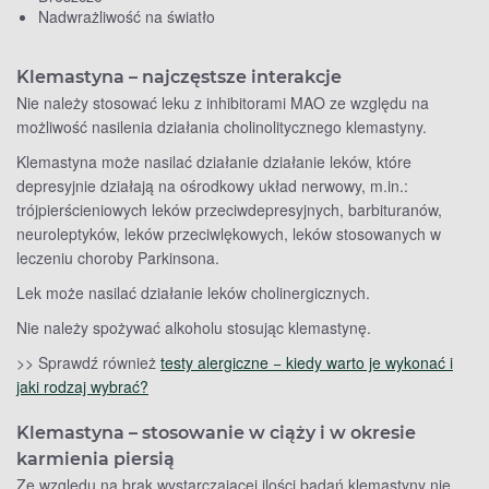
Nadwrażliwość na światło
Klemastyna – najczęstsze interakcje
Nie należy stosować leku z inhibitorami MAO ze względu na
możliwość nasilenia działania cholinolitycznego klemastyny.
Klemastyna może nasilać działanie działanie leków, które
depresyjnie działają na ośrodkowy układ nerwowy, m.in.:
trójpierścieniowych leków przeciwdepresyjnych, barbituranów,
neuroleptyków, leków przeciwlękowych, leków stosowanych w
leczeniu choroby Parkinsona.
Lek może nasilać działanie leków cholinergicznych.
Nie należy spożywać alkoholu stosując klemastynę.
>> Sprawdź również
testy alergiczne − kiedy warto je wykonać i
jaki rodzaj wybrać?
Klemastyna – stosowanie w ciąży i w okresie
karmienia piersią
Ze względu na brak wystarczającej ilości badań klemastyny nie