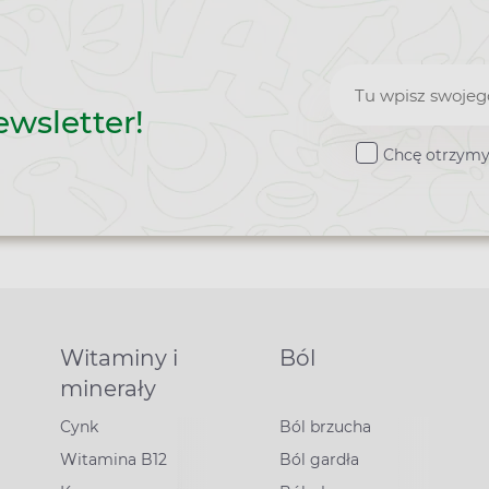
Zapisz
ewsletter!
do
Chcę otrzymy
newslette
Witaminy i
Ból
minerały
Cynk
Ból brzucha
Witamina B12
Ból gardła