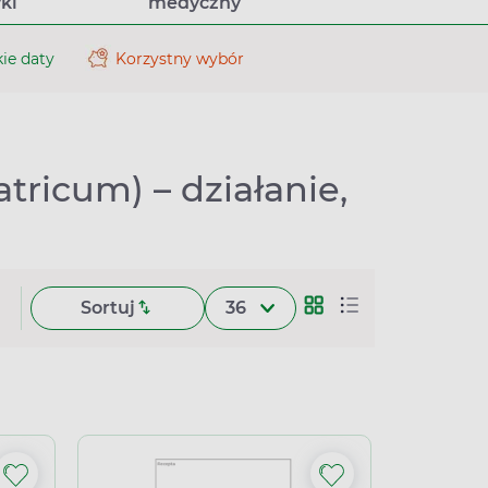
ki
medyczny
ie daty
Korzystny wybór
atricum) – działanie,
Sortuj
36