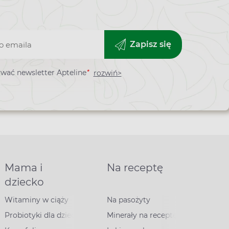
Zapisz się
*
wać newsletter Apteline
rozwiń>
ra
Mama i
Na receptę
dziecko
Witaminy w ciąży
Na pasożyty
Probiotyki dla dzieci
Minerały na receptę