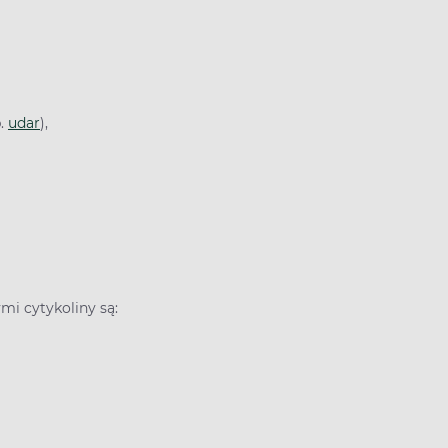
p.
udar
),
mi cytykoliny są: