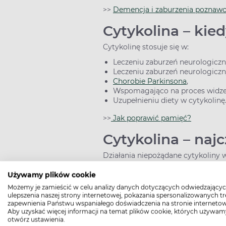
>>
Demencja i zaburzenia poznawc
Cytykolina – kie
Cytykolinę
stosuje się w:
Leczeniu zaburzeń neurologic
Leczeniu zaburzeń neurologiczn
Chorobie Parkinsona
,
Wspomagająco na proces widze
Uzupełnieniu diety w cytykolinę
>>
Jak poprawić pamięć?
Cytykolina – naj
Działania niepożądane cytykoliny 
Omamy,
Używamy plików cookie
Ból głowy,
Możemy je zamieścić w celu analizy danych dotyczących odwiedzającyc
Zawroty głowy,
ulepszenia naszej strony internetowej, pokazania spersonalizowanych tre
Duszność,
zapewnienia Państwu wspaniałego doświadczenia na stronie internetow
Zmiana ciśnienia tętniczego.
Aby uzyskać więcej informacji na temat plików cookie, których używam
otwórz ustawienia.