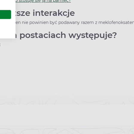
dlaczego stosuje się ją na pamięć?
zęstsze interakcje
opy. Lek ten nie powinien być podawany razem z meklofenoksate
akich postaciach występuje?
: