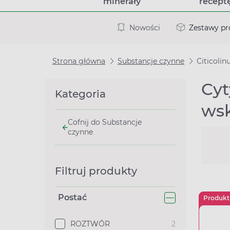
minerały
recept
Nowości
Zestawy p
Strona główna
Substancje czynne
Citicoli
Cyt
Kategoria
wsk
Cofnij do Substancje
czynne
Filtruj produkty
Postać
Produkt
ROZTWÓR
2