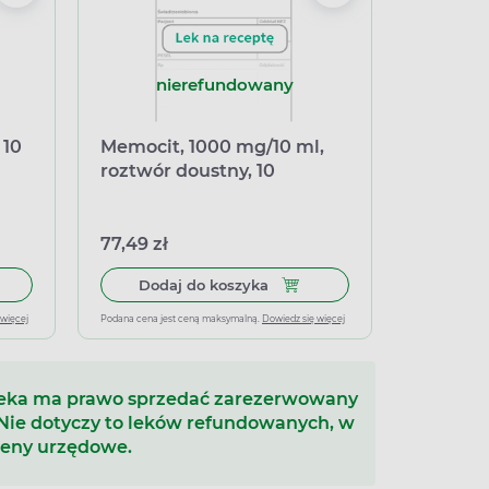
nierefundowany
 10
Memocit, 1000 mg/10 ml,
roztwór doustny, 10
saszetek x 10 ml
77,49 zł
łek miękkich
 do koszyka Proaxon 1000 mg/10 ml, 10 saszetek po 10 ml
Dodaj do koszyka Memocit, 10
Dodaj do koszyka
 więcej
Podana cena jest ceną maksymalną.
Dowiedz się więcej
teka ma prawo sprzedać zarezerwowany
 Nie dotyczy to leków refundowanych, w
ceny urzędowe.