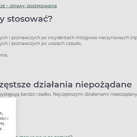
ze – objawy, postępowanie
dy stosować?
znych i poznawczych po incydentach mózgowo-naczyniowych (n
ych i poznawczych po urazach czaszki,
nia.
.
częstsze działania niepożądane
występują bardzo rzadko. Najczęstszymi działaniami niepożądany
h,
ści i
ej.
y,