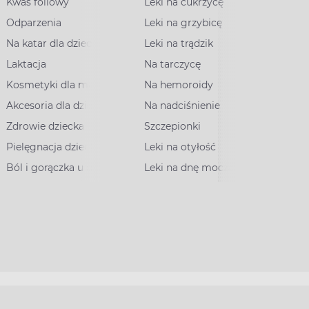
Kwas foliowy
Leki na cukrzycę
Odparzenia
Leki na grzybicę
Na katar dla dzieci
Leki na trądzik
Laktacja
Na tarczycę
Kosmetyki dla mam
Na hemoroidy
Akcesoria dla dzieci
Na nadciśnienie
Zdrowie dziecka
Szczepionki
Pielęgnacja dziecka
Leki na otyłość
Ból i gorączka u dzieci
Leki na dnę moczanową