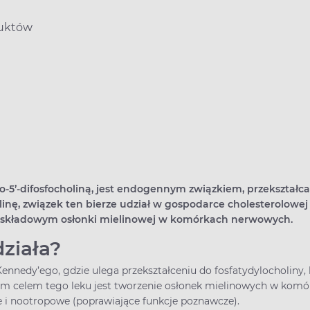
duktów
lo-5’-difosfocholiną, jest endogennym związkiem, przekształc
linę, związek ten bierze udział w gospodarce cholesterolowej
em składowym osłonki mielinowej w komórkach nerwowych.
działa?
ennedy’ego, gdzie ulega przekształceniu do fosfatydylocholiny, k
m celem tego leku jest tworzenie osłonek mielinowych w komó
 i nootropowe (poprawiające funkcje poznawcze).