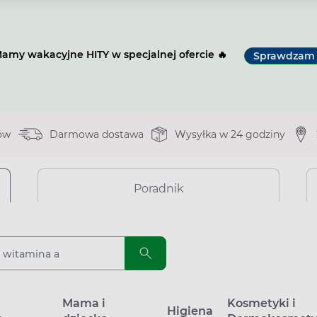
amy wakacyjne HITY w specjalnej ofercie 🔥
Sprawdzam
ów
Darmowa dostawa
Wysyłka w 24 godziny
Poradnik
a
Mama i
Kosmetyki i
Higiena