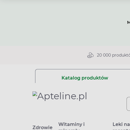
M
20 000 produkt
Katalog produktów
Witaminy i
Leki n
Zdrowie