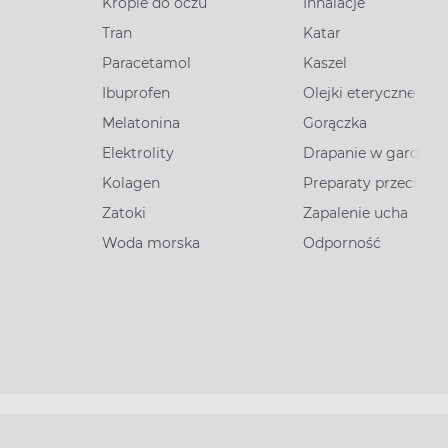
Krople do oczu
Inhalacje
Tran
Katar
Paracetamol
Kaszel
Ibuprofen
Olejki eteryczne
Melatonina
Gorączka
Elektrolity
Drapanie w gardle
Kolagen
Preparaty przeciww
Zatoki
Zapalenie ucha
Woda morska
Odporność