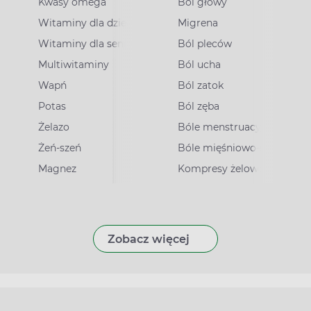
Kwasy omega
Ból głowy
Witaminy dla dzieci
Migrena
Witaminy dla seniorów
Ból pleców
Multiwitaminy
Ból ucha
Wapń
Ból zatok
Potas
Ból zęba
irusowe
Żelazo
Bóle menstruacyjne
Żeń-szeń
Bóle mięśniowo-stawowe
Magnez
Kompresy żelowe
Zobacz więcej