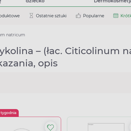
ę
dziecko
Dermokosmety
roduktowe
Ostatnie sztuki
Popularne
Krótk
num natricum
ykolina – (łac. Citicolinum n
azania, opis
 tygodnia