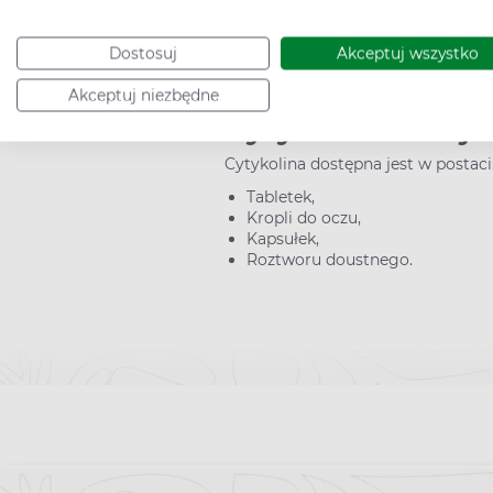
>>
Lecytyna − co to za substancja, 
Cytykolina – najc
Dostosuj
Akceptuj wszystko
Cytykolina nasila działanie lewod
Akceptuj niezbędne
Cytykolina – w j
Cytykolina
dostępna jest w postaci
Tabletek,
Kropli do oczu,
Kapsułek,
Roztworu doustnego.