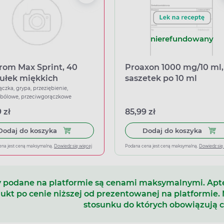
nierefundowany
rom Max Sprint, 40
Proaxon 1000 mg/10 ml,
ułek miękkich
saszetek po 10 ml
ączka, grypa, przeziębienie,
wbólowe, przeciwgorączkowe
 zł
85,99 zł
Dodaj do koszyka Ibuprom Max Sprint, 40 kapsu
Dodaj
Dodaj do koszyka
Dodaj do koszyka
ena jest ceną maksymalną.
Dowiedz się więcej
Podana cena jest ceną maksymalną.
Dowiedz się
 podane na platformie są cenami maksymalnymi. Ap
ukt po cenie niższej od prezentowanej na platformie.
stosunku do których obowiązują 