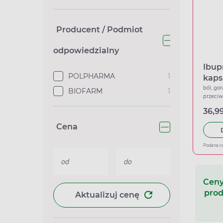
Producent / Podmiot
odpowiedzialny
Ibup
POLPHARMA
1
kaps
ból, gor
BIOFARM
1
przeci
36,99
Cena
Podana c
Ceny
prod
Aktualizuj cenę