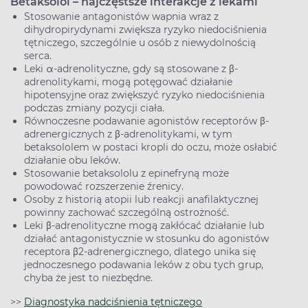
Betaksolol – najczęstsze interakcje z lekami
Stosowanie antagonistów wapnia wraz z
dihydropirydynami zwiększa ryzyko niedociśnienia
tętniczego, szczególnie u osób z niewydolnością
serca.
Leki α-adrenolityczne, gdy są stosowane z β-
adrenolitykami, mogą potęgować działanie
hipotensyjne oraz zwiększyć ryzyko niedociśnienia
podczas zmiany pozycji ciała.
Równoczesne podawanie agonistów receptorów β-
adrenergicznych z β-adrenolitykami, w tym
betaksololem w postaci kropli do oczu, może osłabić
działanie obu leków.
Stosowanie betaksololu z epinefryną może
powodować rozszerzenie źrenicy.
Osoby z historią atopii lub reakcji anafilaktycznej
powinny zachować szczególną ostrożność.
Leki β-adrenolityczne mogą zakłócać działanie lub
działać antagonistycznie w stosunku do agonistów
receptora β2-adrenergicznego, dlatego unika się
jednoczesnego podawania leków z obu tych grup,
chyba że jest to niezbędne.
>>
Diagnostyka nadciśnienia tętniczego