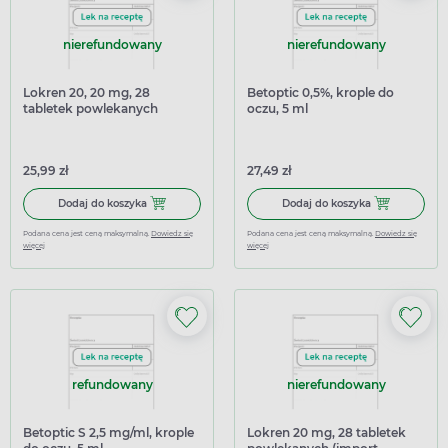
nierefundowany
nierefundowany
Lokren 20, 20 mg, 28
Betoptic 0,5%, krople do
tabletek powlekanych
oczu, 5 ml
(import równoległy Medezin)
25,99 zł
27,49 zł
Dodaj do koszyka Lokren 20, 20 mg, 28 tabletek powlekan
Dodaj do koszy
Dodaj do koszyka
Dodaj do koszyka
Podana cena jest ceną maksymalną.
Dowiedz się
Podana cena jest ceną maksymalną.
Dowiedz się
więcej
więcej
refundowany
nierefundowany
Betoptic S 2,5 mg/ml, krople
Lokren 20 mg, 28 tabletek