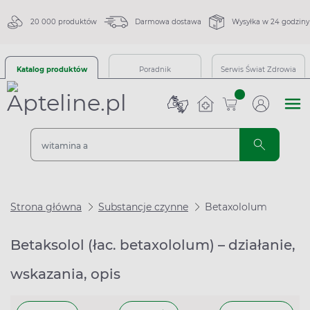
20 000 produktów
Darmowa dostawa
Wysyłka w 24 godziny
Katalog produktów
Poradnik
Serwis Świat Zdrowia
sztuk
Strona główna
Substancje czynne
Betaxololum
Betaksolol (łac. betaxololum) – działanie,
wskazania, opis