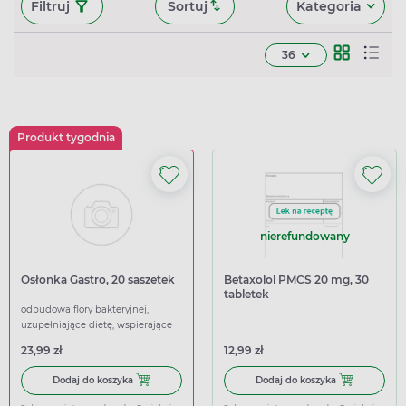
Filtruj
Sortuj
Kategoria
36
Produkt tygodnia
nierefundowany
Osłonka Gastro, 20 saszetek
Betaxolol PMCS 20 mg, 30
tabletek
odbudowa flory bakteryjnej,
uzupełniające dietę, wspierające
23,99 zł
12,99 zł
Dodaj do koszyka Osłonka Gastro, 20 saszetek
Dodaj do kosz
Dodaj do koszyka
Dodaj do koszyka