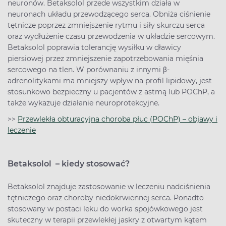
neuronów. Betaksolol przede wszystkim działa w
neuronach układu przewodzącego serca. Obniża ciśnienie
tętnicze poprzez zmniejszenie rytmu i siły skurczu serca
oraz wydłużenie czasu przewodzenia w układzie sercowym.
Betaksolol poprawia tolerancję wysiłku w dławicy
piersiowej przez zmniejszenie zapotrzebowania mięśnia
sercowego na tlen. W porównaniu z innymi β-
adrenolitykami ma mniejszy wpływ na profil lipidowy, jest
stosunkowo bezpieczny u pacjentów z astmą lub POChP, a
także wykazuje działanie neuroprotekcyjne.
>>
Przewlekła obturacyjna choroba płuc (POChP) – objawy i
leczenie
Betaksolol – kiedy stosować?
Betaksolol znajduje zastosowanie w leczeniu nadciśnienia
tętniczego oraz choroby niedokrwiennej serca. Ponadto
stosowany w postaci leku do worka spojówkowego jest
skuteczny w terapii przewlekłej jaskry z otwartym kątem