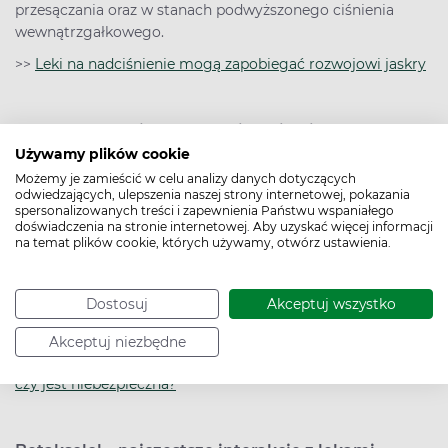
przesączania oraz w stanach podwyższonego ciśnienia
wewnątrzgałkowego.
>>
Leki na nadciśnienie mogą zapobiegać rozwojowi jaskry
Betaksolol – najczęstsze działania niepożądane
Używamy plików cookie
Często występujące działania niepożądane po zastosowaniu
Możemy je zamieścić w celu analizy danych dotyczących
odwiedzających, ulepszenia naszej strony internetowej, pokazania
miejscowym są mniej powszechne niż po zastosowaniu
spersonalizowanych treści i zapewnienia Państwu wspaniałego
wewnętrznym i obejmują: reakcje alergiczne skóry (takie
doświadczenia na stronie internetowej. Aby uzyskać więcej informacji
jak zaczerwienienie, świąd, wysypka), początkowe łysienie,
na temat plików cookie, których używamy, otwórz ustawienia.
zmęczenie, zawroty głowy, ból głowy, nadmierne pocenie
się, osłabienie, bezsenność, bóle w nadbrzuszu, biegunkę,
Dostosuj
Akceptuj wszystko
nudności, wymioty, bradykardię (czasami nasiloną),
oziębienie dystalnych części kończyn oraz impotencję.
Akceptuj niezbędne
>>
Bradykardia, czyli wolne bicie serca – jakie ma objawy,
czy jest niebezpieczna?