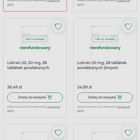
Podana cena jest ceną maksymalną.
Dowiedz się
Podana cena jest ceną maksymalną.
Dowiedz się
więcej
więcej
nierefundowany
nierefundowany
Lokren 20, 20 mg, 28
Lokren 20 mg, 28 tabletek
tabletek powlekanych
powlekanych (import
równoległy Delfarma)
26,49 zł
24,99 zł
Dodaj do koszyka Lokren 20, 20 mg, 28 tabletek powleka
Dodaj do kosz
Dodaj do koszyka
Dodaj do koszyka
Podana cena jest ceną maksymalną.
Dowiedz się
Podana cena jest ceną maksymalną.
Dowiedz się
więcej
więcej