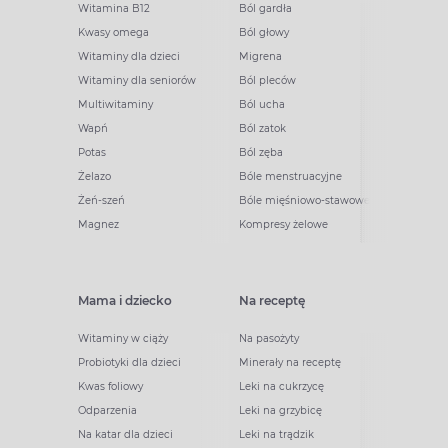
Witamina B12
Ból gardła
Kwasy omega
Ból głowy
Witaminy dla dzieci
Migrena
Witaminy dla seniorów
Ból pleców
Multiwitaminy
Ból ucha
Wapń
Ból zatok
Potas
Ból zęba
Żelazo
Bóle menstruacyjne
Żeń-szeń
Bóle mięśniowo-stawowe
Magnez
Kompresy żelowe
Mama i dziecko
Na receptę
Witaminy w ciąży
Na pasożyty
Probiotyki dla dzieci
Minerały na receptę
Kwas foliowy
Leki na cukrzycę
Odparzenia
Leki na grzybicę
Na katar dla dzieci
Leki na trądzik