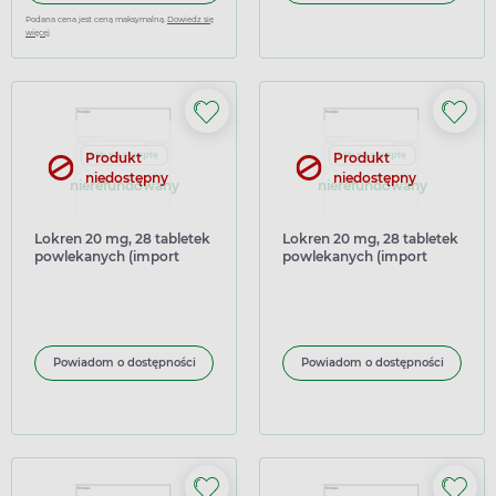
Podana cena jest ceną maksymalną.
Dowiedz się
więcej
Produkt
Produkt
niedostępny
niedostępny
nierefundowany
nierefundowany
Lokren 20 mg, 28 tabletek
Lokren 20 mg, 28 tabletek
powlekanych (import
powlekanych (import
równoległy Pharmapoint)
równoległy Delfarma)
Powiadom o dostępności
Powiadom o dostępności