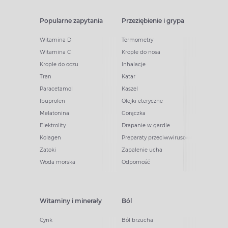
Popularne zapytania
Przeziębienie i grypa
Witamina D
Termometry
Witamina C
Krople do nosa
Krople do oczu
Inhalacje
Tran
Katar
Paracetamol
Kaszel
Ibuprofen
Olejki eteryczne
Melatonina
Gorączka
Elektrolity
Drapanie w gardle
Kolagen
Preparaty przeciwwirusowe
Zatoki
Zapalenie ucha
Woda morska
Odporność
Witaminy i minerały
Ból
Cynk
Ból brzucha