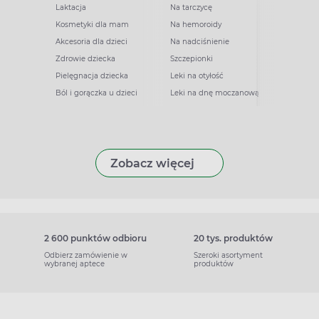
Laktacja
Na tarczycę
Kosmetyki dla mam
Na hemoroidy
Akcesoria dla dzieci
Na nadciśnienie
Zdrowie dziecka
Szczepionki
Pielęgnacja dziecka
Leki na otyłość
Ból i gorączka u dzieci
Leki na dnę moczanową
Zobacz więcej
2 600 punktów odbioru
20 tys. produktów
Odbierz zamówienie w
Szeroki asortyment
wybranej aptece
produktów