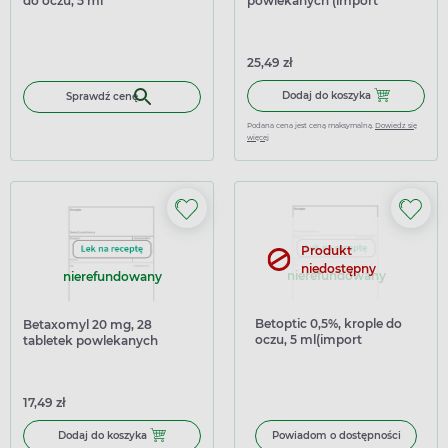
do oczu, 5 ml
powlekanych (import
równoległy Inpharm)
25,49 zł
Dodaj do kosz
Dodaj do koszyka
Sprawdź cenę
Podana cena jest ceną maksymalną.
Dowiedz się
więcej
Produkt
niedostępny
nierefundowany
nierefundowany
Betoptic 0,5%, krople do
Betaxomyl 20 mg, 28
oczu, 5 ml(import
tabletek powlekanych
równoległy Inpharm)
17,49 zł
Dodaj do koszyka Betaxomyl 20 mg, 28 tabletek powleka
Dodaj do koszyka
Powiadom o dostępności