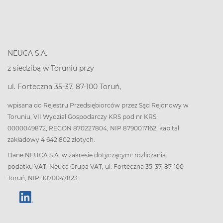
NEUCA S.A.
z siedzibą w Toruniu przy
ul. Forteczna 35-37, 87-100 Toruń,
wpisana do Rejestru Przedsiębiorców przez Sąd Rejonowy w
Toruniu, VII Wydział Gospodarczy KRS pod nr KRS:
0000049872, REGON 870227804, NIP 8790017162, kapitał
zakładowy 4 642 802 złotych.
Dane NEUCA S.A. w zakresie dotyczącym: rozliczania
podatku VAT: Neuca Grupa VAT, ul. Forteczna 35-37, 87-100
Toruń, NIP: 1070047823